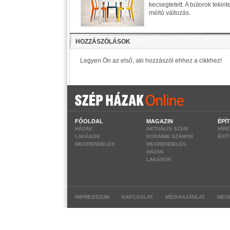
kecsegtetett. A bútorok tekin
méltó változás.
FŐOLDAL
MAGAZIN
ÉPÍ
HÁZAK
AKTUÁLIS SZÁM
HÍR
LAKÁSOK
KORÁBBI SZÁMOK
ÉPÍ
MEGRENDELÉS
MEGRENDELÉS
HÁZAK
LAKÁSOK
|
|
|
IMPRESSZUM
KAPCSOLAT
MÉDIAAJÁNLAT
MEG