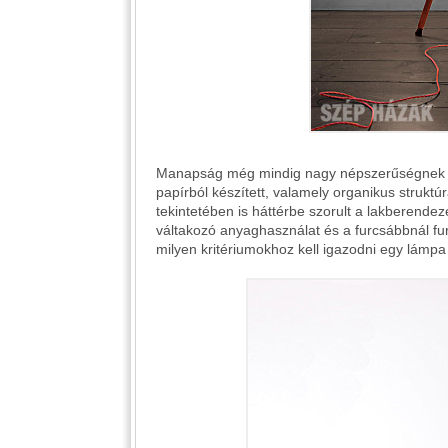
Manapság még mindig nagy népszerűségnek ör
papírból készített, valamely organikus strukt
tekintetében is háttérbe szorult a lakberende
váltakozó anyaghasználat és a furcsábbnál f
milyen kritériumokhoz kell igazodni egy lámpa