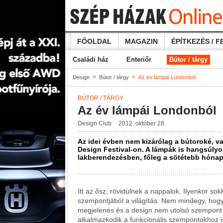
FŐOLDAL
MAGAZIN
ÉPÍTKEZÉS / F
Családi ház
Enteriőr
Bútor / tárgy
»
»
Design
Bútor / tárgy
Az év lámpái Londonból
BÚTOR / TÁRGY
Az év lámpái Londonból
Design Club
2012. október 28.
Az idei évben nem kizárólag a bútoroké, v
Design Festival-on. A lámpák is hangsúlyos
lakberendezésben, főleg a sötétebb hóna
Itt az ősz, rövidülnek a nappalok. Ilyenkor so
szempontjából a világítás. Nem mindegy, hogy
megjelenés és a design nem utolsó szempont,
alkalmazkodik a funkcionális szempontokhoz i