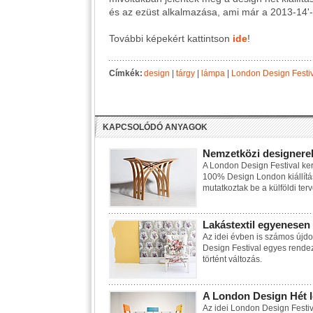
és az ezüst alkalmazása, ami már a 2013-14'-
További képekért kattintson
ide
!
Címkék:
design
|
tárgy
|
lámpa
|
London Design Festi
KAPCSOLÓDÓ ANYAGOK
Nemzetközi designer
A London Design Festival ke
100% Design London kiállítás
mutatkoztak be a külföldi ter
Lakástextil egyenese
Az idei évben is számos újdo
Design Festival egyes rendezv
történt változás.
A London Design Hét l
Az idei London Design Fest