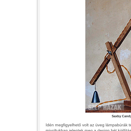
Saxby Candy
Idén megfigyelhető volt az üveg lámpabúrák 
mivoltukban jelentek meg a design hét kiállítá