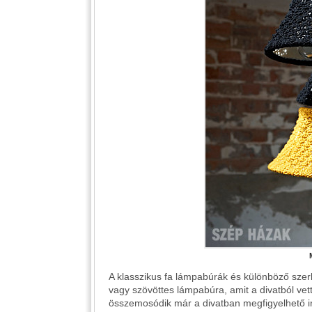
A klasszikus fa lámpabúrák és különböző szerk
vagy szövöttes lámpabúra, amit a divatból vette
összemosódik már a divatban megfigyelhető i