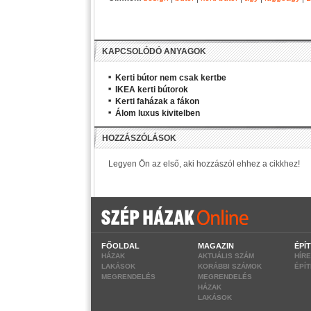
KAPCSOLÓDÓ ANYAGOK
Kerti bútor nem csak kertbe
IKEA kerti bútorok
Kerti faházak a fákon
Álom luxus kivitelben
FŐOLDAL
MAGAZIN
ÉPÍ
HÁZAK
AKTUÁLIS SZÁM
HÍR
LAKÁSOK
KORÁBBI SZÁMOK
ÉPÍ
MEGRENDELÉS
MEGRENDELÉS
HÁZAK
LAKÁSOK