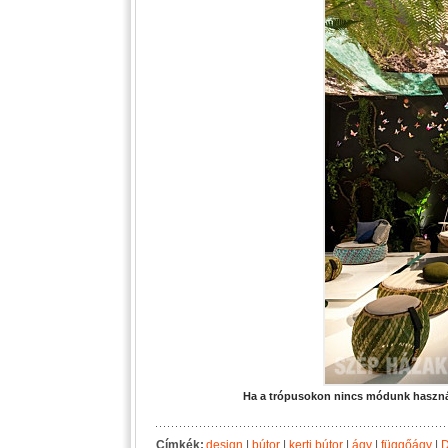
Ha a trópusokon nincs módunk használn
Címkék:
design
|
bútor
|
kerti bútor
|
ágy
|
függőágy
|