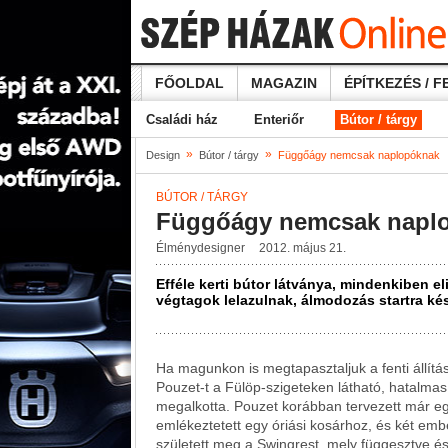
FŐOLDAL
MAGAZIN
ÉPÍTKEZÉS / F
Családi ház
Enteriőr
Bútor / tárgy
»
»
Design
Bútor / tárgy
Függőágy nemcsak naplopóknak
BÚTOR / TÁRGY
Függőágy nemcsak napl
Élménydesigner
2012. május 21.
Efféle kerti bútor látványa, mindenkiben el
végtagok lelazulnak, álmodozás startra ké
Ha magunkon is megtapasztaljuk a fenti állítá
Pouzet-t a Fülöp-szigeteken látható, hatalmas 
megalkotta. Pouzet korábban tervezett már eg
emlékeztetett egy óriási kosárhoz, és két emb
született meg a Swingrest, mely függesztve és