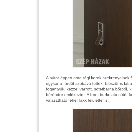
A bútor éppen ama régi korok szekrényeinek f
egykor a fürdőt szobává tették. Először is láb
fogantyúk, kézzel varrott, sötétbarna bőrből, 
bőröndre emlékeztet. A front burkolata sötét fa
választható fehér lakk felülettel is.