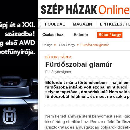
FŐOLDAL
MAGAZIN
ÉPÍTKEZÉS / F
Családi ház
Enteriőr
Bútor / tárgy
»
»
Design
Bútor / tárgy
Fürdőszobai glamúr
BÚTOR / TÁRGY
Fürdőszobai glamúr
Élménydesigner
Előfordult már a történelemben – ha jól em
fürdőszoba inkább volt szoba, mint fürdő. 
selyem tapétával, drapériákkal? Nem valósz
fürdőszobát felülmúlt, és most ne csak a 
Nem keltett annyira steril benyomást sem, iga
kissé rideg sterilitáshoz. Persze efféle fürdős
arisztokraták és a dúsgazdag polgárok dicsek