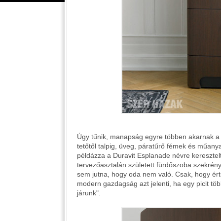
Úgy tűnik, manapság egyre többen akarnak a
tetőtől talpig, üveg, páratűrő fémek és műany
példázza a Duravit Esplanade névre keresztelt
tervezőasztalán született fürdőszoba szekrén
sem jutna, hogy oda nem való. Csak, hogy értsü
modern gazdagság azt jelenti, ha egy picit 
járunk".