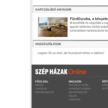
KAPCSOLÓDÓ ANYAGOK
Fürdőszoba, a kényel
Itt kezdődik és végződik a n
igazán kellemes hellyé tudju
szívesebben tartózkodunk be
FŐOLDAL
MAGAZIN
ÉPÍ
HÁZAK
AKTUÁLIS SZÁM
HÍR
LAKÁSOK
KORÁBBI SZÁMOK
ÉPÍ
MEGRENDELÉS
MEGRENDELÉS
HÁZAK
LAKÁSOK