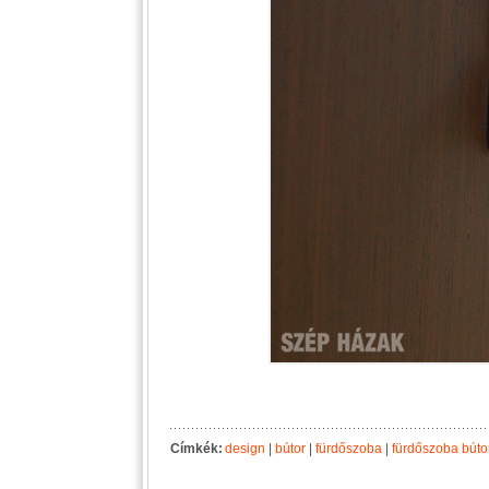
Címkék:
design
|
bútor
|
fürdőszoba
|
fürdőszoba búto