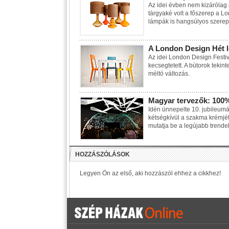
Az idei évben nem kizárólag 
tárgyaké volt a főszerep a L
lámpák is hangsúlyos szerep
A London Design Hét l
Az idei London Design Fest
kecsegtetett. A bútorok tekin
méltó változás.
Magyar tervezők: 100
Idén ünnepelte 10. jubileumá
kétségkívül a szakma krémjét 
mutatja be a legújabb trende