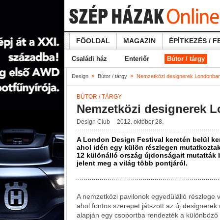
FŐOLDAL
MAGAZIN
ÉPÍTKEZÉS / F
Családi ház
Enteriőr
Bútor / tárgy
»
»
Design
Bútor / tárgy
Nemzetközi designerek Londonba
BÚTOR / TÁRGY
Nemzetközi designerek 
Design Club
2012. október 28.
A London Design Festival keretén belül ke
ahol idén egy külön részlegen mutatkoztak
12 különálló ország újdonságait mutatták
jelent meg a világ több pontjáról.
A nemzetközi pavilonok egyedülálló részlege v
ahol fontos szerepet játszott az új designere
alapján egy csoportba rendezték a különböző 