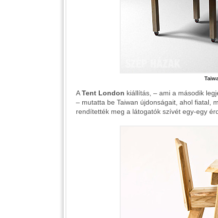
Taiw
A
Tent London
kiállítás, – ami a második le
– mutatta be Taiwan újdonságait, ahol fiata
rendítették meg a látogatók szívét egy-egy é