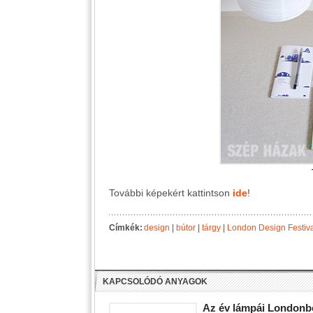
További képekért kattintson
ide
!
Címkék:
design
|
bútor
|
tárgy
|
London Design Festiv
KAPCSOLÓDÓ ANYAGOK
Az év lámpái Londonb