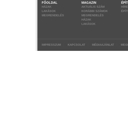
FŐOLDAL
MAGAZIN
ÉPÍ
HÁZAK
AKTUÁLIS SZÁM
HÍR
LAKÁSOK
KORÁBBI SZÁMOK
ÉPÍ
MEGRENDELÉS
MEGRENDELÉS
HÁZAK
LAKÁSOK
|
|
|
IMPRESSZUM
KAPCSOLAT
MÉDIAAJÁNLAT
MEG