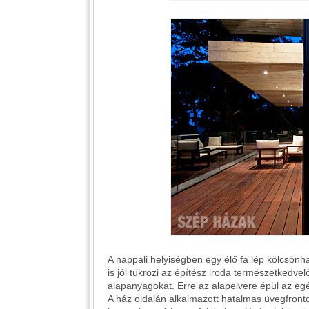
A nappali helyiségben egy élő fa lép kölcsönh
is jól tükrözi az építész iroda természetkedve
alapanyagokat. Erre az alapelvere épül az eg
A ház oldalán alkalmazott hatalmas üvegfronto