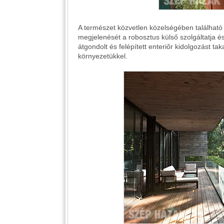
A természet közvetlen közelségében található 
megjelenését a robosztus külső szolgáltatja é
átgondolt és felépített enteriőr kidolgozást ta
környezetükkel.