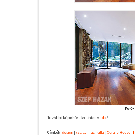
Fotók
További képekért kattintson
ide
!
Címkék:
design
|
családi ház
|
villa
|
Corallo House
|
P