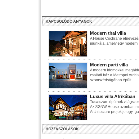
KAPCSOLÓDÓ ANYAGOK
Modern thai villa
A House Cochrane elnevezésű
munkája, amely egy modern kül
Modern parti villa
A modern idomokkal megáldo
családi ház a Metropol Archi
szomszédságában épült.
Luxus villa Afrikában
Tucatszám épülnek világszert
Az SGNW House azonban más,
Architecture projektje egy iga