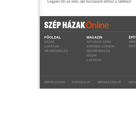
FŐOLDAL
MAGAZIN
ÉPÍ
HÁZAK
AKTUÁLIS SZÁM
HÍR
LAKÁSOK
KORÁBBI SZÁMOK
ÉPÍ
MEGRENDELÉS
MEGRENDELÉS
HÁZAK
LAKÁSOK
|
|
|
IMPRESSZUM
KAPCSOLAT
MÉDIAAJÁNLAT
MEG