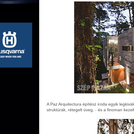
A Paz Arquitectura építész iroda egyik legkiv
struktúrák, rétegelt üveg, - és a finoman kezel