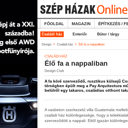
FŐOLDAL
MAGAZIN
ÉPÍTKEZÉS / F
Családi ház
Enteriőr
Bútor / tárgy
»
»
Design
Családi ház
Élő fa a nappaliban
CSALÁDI HÁZ
Élő fa a nappaliban
Design Club
A fa köré szerveződő, rusztikus külsejű Co
térségben épült meg a Pay Arquitectura mű
belülről egy takaros, családias otthont taka
A vasbeton szerkezetű villa Guatemala mellett
családi ház különlegessége, hogy a telekkiala
szerveződött a nappali. Ettől igazán különlege