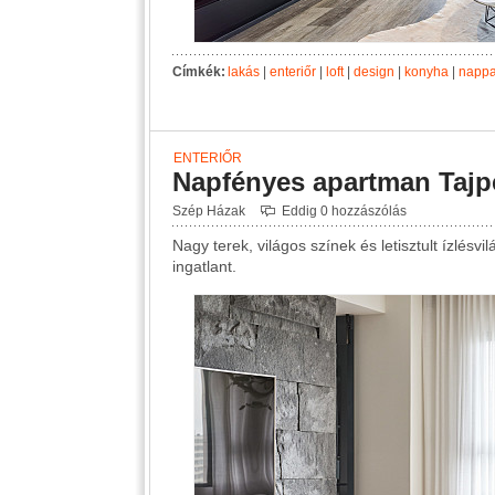
Címkék:
lakás
|
enteriőr
|
loft
|
design
|
konyha
|
nappa
ENTERIŐR
Napfényes apartman Tajp
Szép Házak
Eddig 0 hozzászólás
Nagy terek, világos színek és letisztult ízlésvi
ingatlant.