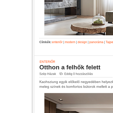
Címkék:
enteriőr
|
modern
|
design
|
panoráma
|
Tajpe
ENTERIŐR
Otthon a felhők felett
Szép Házak
Eddig 0 hozzászólás
Kaohsziung egyik előkelő negyedében helyezke
meleg színek és komfortos bútorok mellett a p