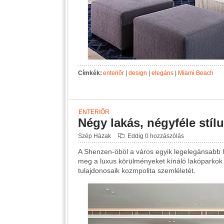
Címkék:
enteriőr
|
design
|
elegáns
|
Miami Beach
ENTERIŐR
Négy lakás, négyféle stíl
Szép Házak
Eddig 0 hozzászólás
A Shenzen-öböl a város egyik legelegánsabb 
meg a luxus körülményeket kínáló lakóparkok é
tulajdonosaik kozmpolita szemléletét.