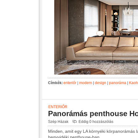
Címkék:
enteriőr
|
modern
|
design
|
panoráma
|
Kaoh
ENTERIŐR
Panorámás penthouse Ho
Szép Házak
Eddig 0 hozzászólás
Minden, amit egy LA környéki körpanorámás lak
hegyvidéki penthouse-ban.