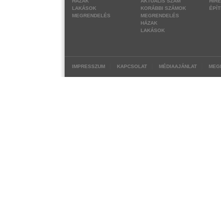
HÁZAK
AKTUÁLIS SZÁM
HÍR
LAKÁSOK
KORÁBBI SZÁMOK
ÉPÍ
MEGRENDELÉS
MEGRENDELÉS
HÁZAK
LAKÁSOK
|
|
|
IMPRESSZUM
KAPCSOLAT
MÉDIAAJÁNLAT
MEG