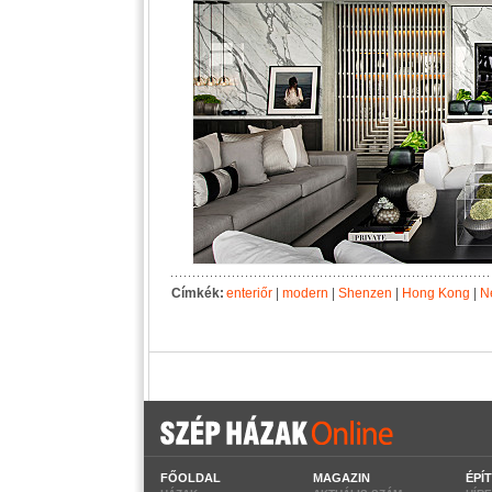
Címkék:
enteriőr
|
modern
|
Shenzen
|
Hong Kong
|
N
FŐOLDAL
MAGAZIN
ÉPÍ