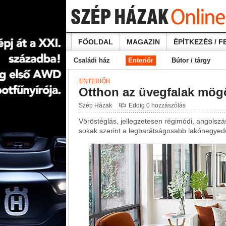
FŐOLDAL
MAGAZIN
ÉPÍTKEZÉS / F
Családi ház
Enteriőr
Bútor / tárgy
ENTERIŐR
Otthon az üvegfalak mög
Szép Házak
Eddig 0 hozzászólás
Vöröstéglás, jellegzetesen régimódi, angolsz
sokak szerint a legbarátságosabb lakónegyede