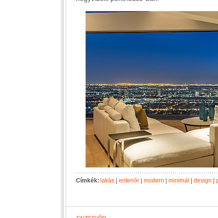
Címkék:
lakás
|
enteriőr
|
modern
|
minimál
|
design
|