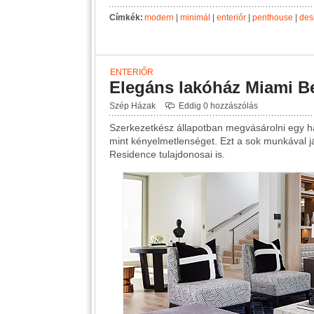
Címkék:
modern
|
minimál
|
enteriőr
|
penthouse
|
des
ENTERIŐR
Elegáns lakóház Miami B
Szép Házak
Eddig 0 hozzászólás
Szerkezetkész állapotban megvásárolni egy há
mint kényelmetlenséget. Ezt a sok munkával j
Residence tulajdonosai is.