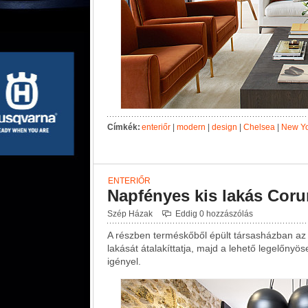
Címkék:
enteriőr
|
modern
|
design
|
Chelsea
|
New Yo
ENTERIŐR
Napfényes kis lakás Cor
Szép Házak
Eddig 0 hozzászólás
A részben terméskőből épült társasházban az e
lakását átalakíttatja, majd a lehető legelőnyö
igényel.