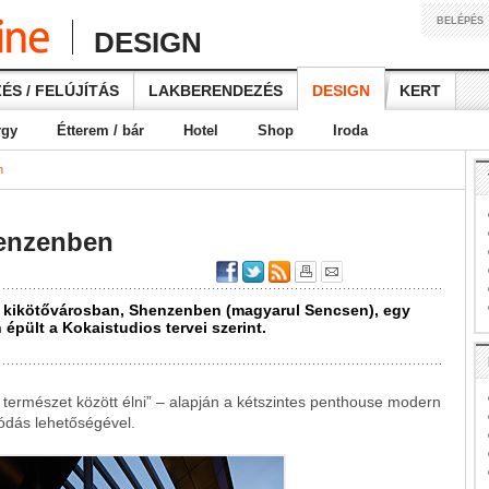
BELÉPÉS
DESIGN
ÉS / FELÚJÍTÁS
LAKBERENDEZÉS
DESIGN
KERT
rgy
Étterem / bár
Hotel
Shop
Iroda
n
enzenben
ai kikötővárosban, Shenzenben (magyarul Sencsen), egy
épült a Kokaistudios tervei szerint.
 természet között élni” – alapján a kétszintes penthouse modern
olódás lehetőségével.