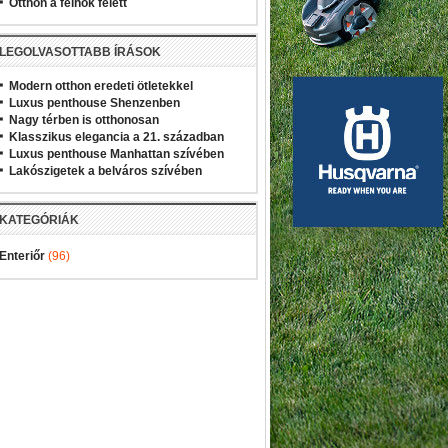
Otthon a felhők felett
LEGOLVASOTTABB ÍRÁSOK
Modern otthon eredeti ötletekkel
Luxus penthouse Shenzenben
Nagy térben is otthonosan
Klasszikus elegancia a 21. században
Luxus penthouse Manhattan szívében
Lakószigetek a belváros szívében
KATEGÓRIÁK
Enteriőr
(96)