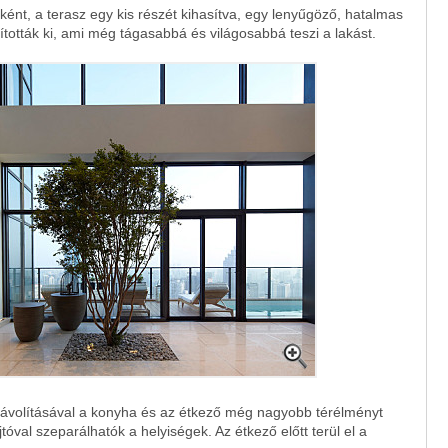
ként, a terasz egy kis részét kihasítva, egy lenyűgöző, hatalmas
tották ki, ami még tágasabbá és világosabbá teszi a lakást.
eltávolításával a konyha és az étkező még nagyobb térélményt
jtóval szeparálhatók a helyiségek. Az étkező előtt terül el a