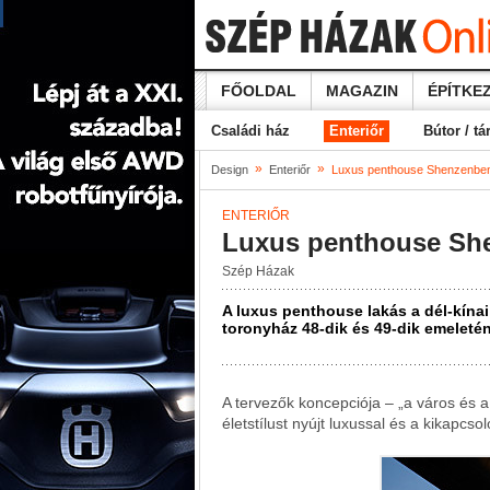
FŐOLDAL
MAGAZIN
ÉPÍTKEZ
Családi ház
Enteriőr
Bútor / tá
»
»
Design
Enteriőr
Luxus penthouse Shenzenbe
ENTERIŐR
Luxus penthouse Sh
Szép Házak
A luxus penthouse lakás a dél-kín
toronyház 48-dik és 49-dik emeletén 
A tervezők koncepciója – „a város és a
életstílust nyújt luxussal és a kikapcs