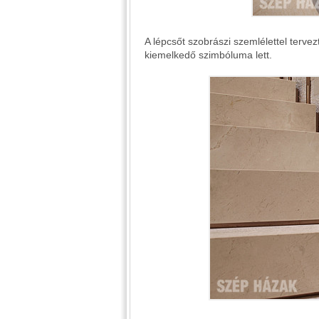
A lépcsőt szobrászi szemlélettel tervez
kiemelkedő szimbóluma lett.