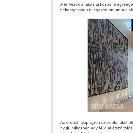
A tervezők a lakás új központi egysége
belmagasságú üvegezett átriumot alakí
Az eredeti alaprajzon szereplő falak 
nyújt, miközben egy félig átlátszó tolóa