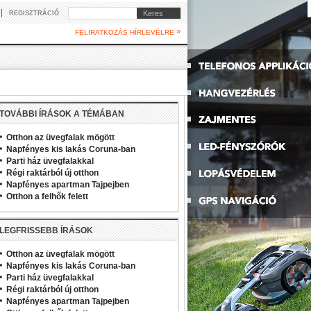
|
Keres
REGISZTRÁCIÓ
»
FELIRATKOZÁS HÍRLEVÉLRE
TOVÁBBI ÍRÁSOK A TÉMÁBAN
Otthon az üvegfalak mögött
Napfényes kis lakás Coruna-ban
Parti ház üvegfalakkal
Régi raktárból új otthon
Napfényes apartman Tajpejben
Otthon a felhők felett
LEGFRISSEBB ÍRÁSOK
Otthon az üvegfalak mögött
Napfényes kis lakás Coruna-ban
Parti ház üvegfalakkal
Régi raktárból új otthon
Napfényes apartman Tajpejben