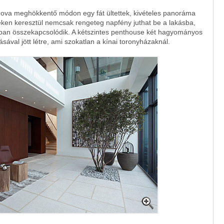
ahova meghökkentő módon egy fát ültettek, kivételes panoráma
teken keresztül nemcsak rengeteg napfény juthat be a lakásba,
abban összekapcsolódik. A kétszintes penthouse két hagyományos
tásával jött létre, ami szokatlan a kínai toronyházaknál.