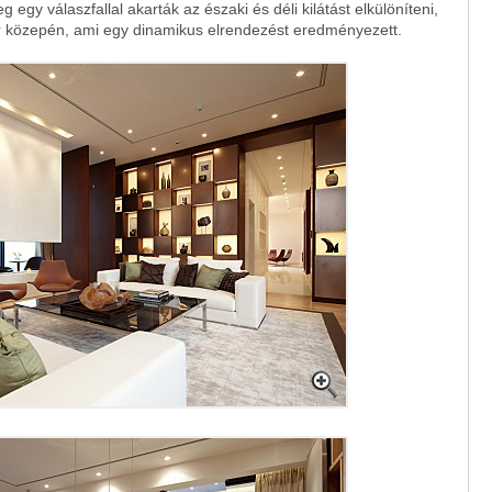
g egy válaszfallal akarták az északi és déli kilátást elkülöníteni,
ér közepén, ami egy dinamikus elrendezést eredményezett.