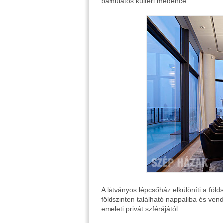
bámulatos kültéri medence.
A látványos lépcsőház elkülöníti a földs
földszinten található nappaliba és ven
emeleti privát szférájától.