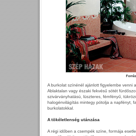
Forrá
A burkolat színénél ajánlott figyelembe venni
Ablaktalan vagy északi fekvésű sötét fürdősz
szivárványhatású, lüszteres, fémfényű, tükröz
halogénvilágítás mintegy pótolja a napfényt, f
burkolatokkal.
A tökéletlenség utánzása
A régi időben a csempék színe, formája esetl