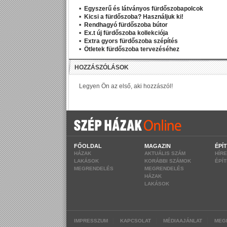
Egyszerű és látványos fürdőszobapolcok
Kicsi a fürdőszoba? Használjuk ki!
Rendhagyó fürdőszoba bútor
Ex.t új fürdőszoba kollekciója
Extra gyors fürdőszoba szépítés
Ötletek fürdőszoba tervezéséhez
FŐOLDAL
MAGAZIN
ÉPÍ
HÁZAK
AKTUÁLIS SZÁM
HÍR
LAKÁSOK
KORÁBBI SZÁMOK
ÉPÍ
MEGRENDELÉS
MEGRENDELÉS
HÁZAK
LAKÁSOK
|
|
|
IMPRESSZUM
KAPCSOLAT
MÉDIAAJÁNLAT
MEG