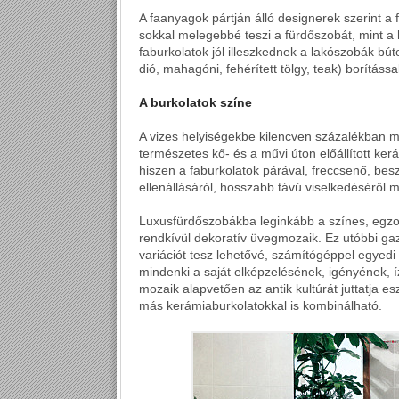
A faanyagok pártján álló designerek szerint a
sokkal melegebbé teszi a fürdőszobát, mint a 
faburkolatok jól illeszkednek a lakószobák bú
dió, mahagóni, fehérített tölgy, teak) borítás
A burkolatok színe
A vizes helyiségekbe kilencven százalékban mé
természetes kő- és a művi úton előállított ker
hiszen a faburkolatok párával, freccsenő, bes
ellenállásáról, hosszabb távú viselkedéséről
Luxusfürdőszobákba leginkább a színes, egzot
rendkívül dekoratív üvegmozaik. Ez utóbbi ga
variációt tesz lehetővé, számítógéppel egyedi 
mindenki a saját elképzelésének, igényének, í
mozaik alapvetően az antik kultúrát juttatja e
más kerámiaburkolatokkal is kombinálható.