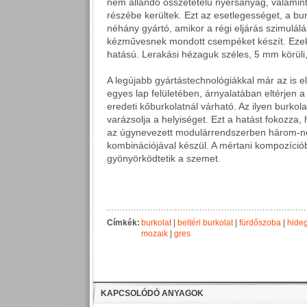
nem állandó összetételű nyersanyag, valamin
részébe kerültek. Ezt az esetlegességet, a bur
néhány gyártó, amikor a régi eljárás szimulálá
kézművesnek mondott csempéket készít. Ezekn
hatású. Lerakási hézaguk széles, 5 mm körüli,
A legújabb gyártástechnológiákkal már az is 
egyes lap felületében, árnyalatában eltérjen a 
eredeti kőburkolatnál várható. Az ilyen burkol
varázsolja a helyiséget. Ezt a hatást fokozza, 
az úgynevezett modulárrendszerben három-né
kombinációjával készül. A mértani kompozíci
gyönyörködtetik a szemet.
Címkék:
burkolat
|
beltéri burkolat
|
fürdőszoba
|
hideg
mozaik
|
gres
KAPCSOLÓDÓ ANYAGOK