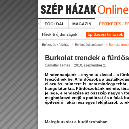
FŐOLDAL
MAGAZIN
ÉPÍTKEZÉS / F
Hírek & újdonságok
Építkezési tanácsok
»
»
Építkezés / felújítás
Építkezési tanácsok
Burkolat tren
Burkolat trendek a fürd
Sámathy Tamás
2010. szeptember 2.
Mindennapjaink – enyhe túlzással – a für
fejeződnek be. A fürdőszoba a tisztálkodás
ellazulás intim tere is, nem mindegy tehát
hangulatunkra. Fürdőszobánk mérete, térará
jellege, elrendezése az összkép nagyon fo
meghatározó erejű a padlózat és a falak bu
építéséről, akár részleges felújításról, tör
Melegburkolat a fürdőszobában