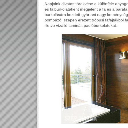
Napjaink divatos törekvése a különféle anyag
és falburkolataként megjelent a fa és a parafa
burkolására kezdett gyártani nagy keménység
pompázó, szépen erezett trópusi fafajtákból fa
illetve vízálló laminált padlóburkolatokat.