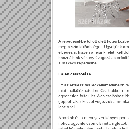
A repedésekbe töltött glett kötés közb
meg a szintkülönbséget. Ügyeljünk ar
elvégezni, hiszen a fejünk felett kell 
használjunk vékony üvegszálas erősítő
a makacs repedésbe.
Falak csiszolása
Ez az előkészítés legkellemetlenebb fáz
miatt nélkülözhetetlen. Csak akkor mon
egyenetlen falfelület. A csiszoláshoz 
géppel, akár kézzel végezzük a munkát
lesz a fal.
A sarkok és a mennyezet kényes pontja
nehéz egyenletesen elsimítani glettet
mivel kényelmetlen testhelyzetben kell