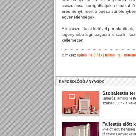
csiszolással korrigálhatjuk a hibákat.
eredményt, mert a beeső surlófényben a
egyenetlenségek.
A lecsiszolt falat kefével portalanítsuk
legenyhébb légmozgásra is szállni kez
kellemetlen.
Címkék:
építés
|
felújítás
|
festés
|
fal
|
falfest
KAPCSOLÓDÓ ANYAGOK
Szobafestés te
Ismerős, amikor fest
szabaduljunk a kellem
Falfestés előtt 
Mielőtt egy helyiség
részletes anyagkalku