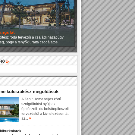
angulat
ítésziroda tervezői a családi házat úgy
eg, hogy a fenyők uralta csodálatos...
»
LHŐ
»
ome kulcsrakész megoldások
A Zenit Home teljes körű
szolgáltatást nyújt az
építészeti- és belsőépítészeti
tervezéstől a kivitelezésen át
»
az...
dlóburkolatok