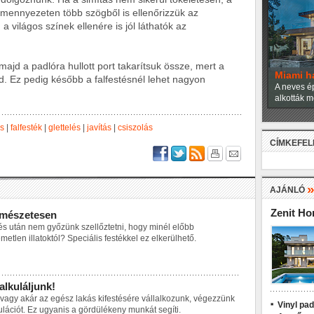
 A mennyezeten több szögből is ellenőrizzük az
 világos színek ellenére is jól láthatók az
, majd a padlóra hullott port takarítsuk össze, mert a
Miami h
d. Ez pedig később a falfestésnél lehet nagyon
A neves ép
alkották m
és
|
falfesték
|
glettelés
|
javítás
|
csiszolás
CÍMKEFE
AJÁNLÓ
Zenit H
rmészetesen
és után nem győzünk szellőztetni, hogy minél előbb
etlen illatoktól? Speciális festékkel ez elkerülhető.
kalkuláljunk!
 vagy akár az egész lakás kifestésére vállalkozunk, végezzünk
Vinyl pa
lációt. Ez ugyanis a gördülékeny munkát segíti.