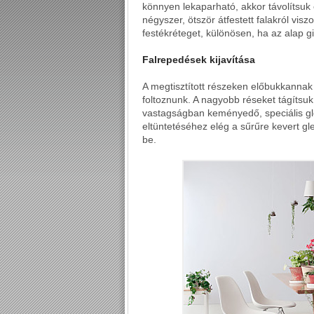
könnyen lekaparható, akkor távolítsuk e
négyszer, ötször átfestett falakról vis
festékréteget, különösen, ha az alap gip
Falrepedések kijavítása
A megtisztított részeken előbukkannak 
foltoznunk. A nagyobb réseket tágítsuk
vastagságban keményedő, speciális gl
eltüntetéséhez elég a sűrűre kevert gle
be.