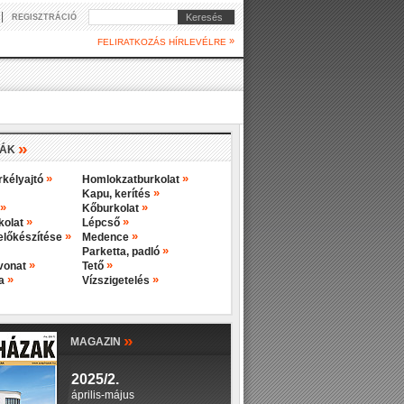
|
Keresés
REGISZTRÁCIÓ
»
FELIRATKOZÁS HÍRLEVÉLRE
»
IÁK
»
»
rkélyajtó
Homlokzatburkolat
»
Kapu, kerítés
»
»
Kőburkolat
»
»
rkolat
Lépcső
»
»
előkészítése
Medence
»
Parketta, padló
»
»
evonat
Tető
»
»
ba
Vízszigetelés
»
MAGAZIN
2025/2.
április-május