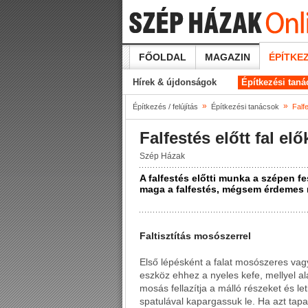
FŐOLDAL
MAGAZIN
ÉPÍTKEZ
Hírek & újdonságok
Építkezési tan
»
»
Építkezés / felújítás
Építkezési tanácsok
Falfe
Falfestés előtt fal elő
Szép Házak
A falfestés előtti munka a szépen fe
maga a falfestés, mégsem érdemes 
Faltisztítás mosószerrel
Első lépésként a falat mosószeres va
eszköz ehhez a nyeles kefe, mellyel a
mosás fellazítja a málló részeket és le
spatulával kapargassuk le. Ha azt tapa