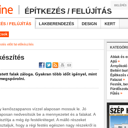
BELÉPÉS
ÉPÍTKEZÉS / FELÚJÍTÁS
ÉS / FELÚJÍTÁS
LAKBERENDEZÉS
DESIGN
KERT
ácsok
stés előtt fal előkészítés
KATEGÓR
készítés
Ablak és e
»
Ajtó
Árnyékoló
Beltéri bu
stett falak záloga. Gyakran több időt igényel, mint
Építkezés 
megspórolni.
»
Falazat
Festék, b
Fürdőszo
»
Fűtés
gy kenőszappanos vízzel alaposan mossuk le. Jó
laposan nedvesítsük be a mennyezetet és a falakat. A
tisztítja a még ép festékréteget. A málló részeket
sztaljuk, hogy a régi festés egészen nagy részekről is