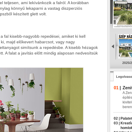
l teljesen, ami lekívánkozik a falról. A korábban
zonylag könnyű lekaparni a vastag diszperziós
szből készített glett volt.
a fal kisebb-nagyobb repedései, amiket ki kell
 ki, majd előkevert habarcsot, vagy nagy
ettanyagot simítsunk a repedésbe. A kisebb hézagok
tt. A falat a javítás előtt mindig alaposan nedvesítsük
2025/2
Legolvaso
01
|
Zeni
A Zeni
építés
kivite
beren
02 |
Palatet
03 |
Kreatí
homlo