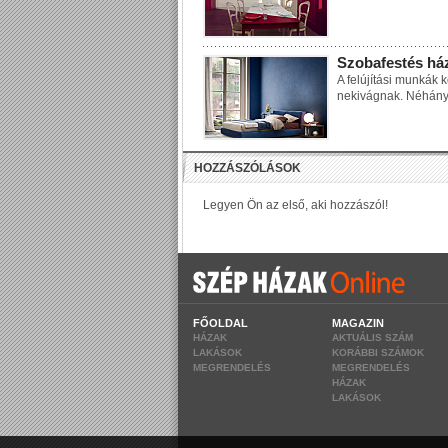
Szobafestés ház
A felújítási munkák 
nekivágnak. Néhány 
FŐOLDAL
MAGAZIN
HÁZAK
AKTUÁLIS SZÁM
LAKÁSOK
KORÁBBI SZÁMOK
MEGRENDELÉS
MEGRENDELÉS
HÁZAK
LAKÁSOK