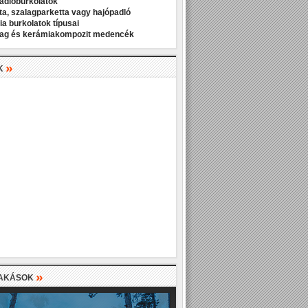
padlóburkolatok
ta, szalagparketta vagy hajópadló
a burkolatok típusai
ag és kerámiakompozit medencék
»
K
»
LAKÁSOK