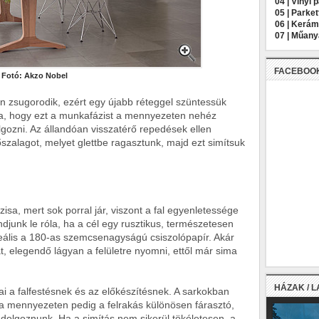
04 |
Vinyl 
05 |
Parket
06 |
Kerámi
07 |
Műany
FACEBOO
Fotó: Akzo Nobel
en zsugorodik, ezért egy újabb réteggel szüntessük
ra, hogy ezt a munkafázist a mennyezeten nehéz
dolgozni. Az állandóan visszatérő repedések ellen
szalagot, melyet glettbe ragasztunk, majd ezt simítsuk
isa, mert sok porral jár, viszont a fal egyenletessége
djunk le róla, ha a cél egy rusztikus, természetesen
ideális a 180-as szemcsenagyságú csiszolópapír. Akár
, elegendő lágyan a felületre nyomni, ettől már sima
HÁZAK / 
i a falfestésnek és az előkészítésnek. A sarkokban
, a mennyezeten pedig a felrakás különösen fárasztó,
 dolgoznunk. Ha a simítás nem sikerül tökéletesen, a