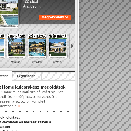
100 oldal
Ára: 895 Ft
»
Megrendelem
.
2025/1.
2024/6.
2024/5.
ttabb
Legfrissebb
t Home kulcsrakész megoldások
t Home teljes körű szolgáltatást nyújt az
zeti- és belsőépítészeti tervezéstől a
lezésen át az otthon komplett
»
dezésééig.
ők felújítása
v vakolatok és merész színek a
kzaton