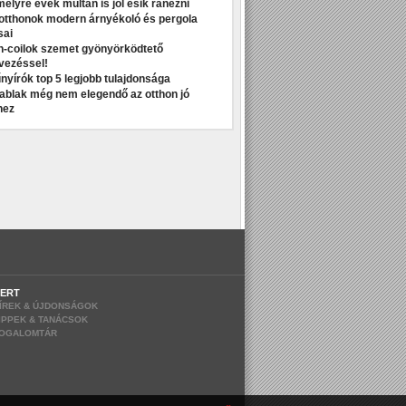
melyre évek múltán is jól esik ránézni
otthonok modern árnyékoló és pergola
sai
n-coilok szemet gyönyörködtető
vezéssel!
nyírók top 5 legjobb tulajdonsága
t ablak még nem elegendő az otthon jó
hez
ERT
ÍREK & ÚJDONSÁGOK
IPPEK & TANÁCSOK
OGALOMTÁR