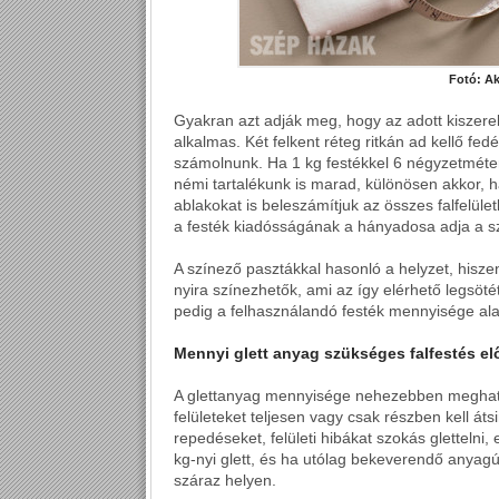
Fotó: A
Gyakran azt adják meg, hogy az adott kiszer
alkalmas. Két felkent réteg ritkán ad kellő fed
számolnunk. Ha 1 kg festékkel 6 négyzetméter
némi tartalékunk is marad, különösen akkor, 
ablakokat is beleszámítjuk az összes falfelüle
a festék kiadósságának a hányadosa adja a s
A színező pasztákkal hasonló a helyzet, hisze
nyira színezhetők, ami az így elérhető legsö
pedig a felhasználandó festék mennyisége ala
Mennyi glett anyag szükséges falfestés el
A glettanyag mennyisége nehezebben meghatár
felületeket teljesen vagy csak részben kell áts
repedéseket, felületi hibákat szokás gletteln
kg-nyi glett, és ha utólag bekeverendő anyagút 
száraz helyen.