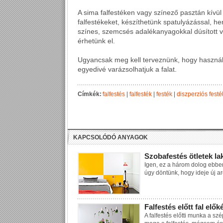
A sima falfestéken vagy színező pasztán kívü
falfestékeket, készíthetünk spatulyázással, hen
színes, szemcsés adalékanyagokkal dúsított v
érhetünk el.
Ugyancsak meg kell terveznünk, hogy használu
egyedivé varázsolhatjuk a falat.
Címkék:
falfestés
|
falfesték
|
festék
|
diszperziós festé
KAPCSOLÓDÓ ANYAGOK
Szobafestés ötletek la
Igen, ez a három dolog ebbe
úgy döntünk, hogy ideje új a
Falfestés előtt fal elők
A falfestés előtti munka a szé