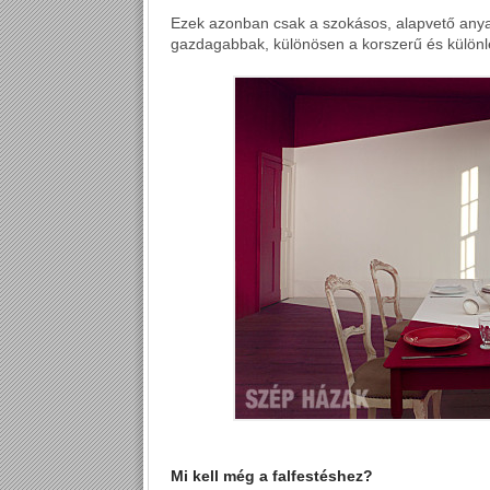
Ezek azonban csak a szokásos, alapvető anyago
gazdagabbak, különösen a korszerű és különleg
Mi kell még a falfestéshez?