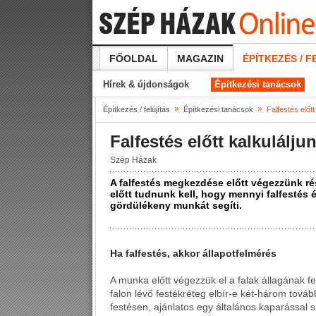
FŐOLDAL
MAGAZIN
ÉPÍTKEZÉS / F
Hírek & újdonságok
Építkezési tanácsok
»
»
Építkezés / felújítás
Építkezési tanácsok
Falfestés előtt
Falfestés előtt kalkulálju
Szép Házak
A falfestés megkezdése előtt végezzünk rés
előtt tudnunk kell, hogy mennyi falfestés
gördülékeny munkát segíti.
Ha falfestés, akkor állapotfelmérés
A munka előtt végezzük el a falak állagának f
falon lévő festékréteg elbír-e két-három tovább
festésen, ajánlatos egy általános kaparással s