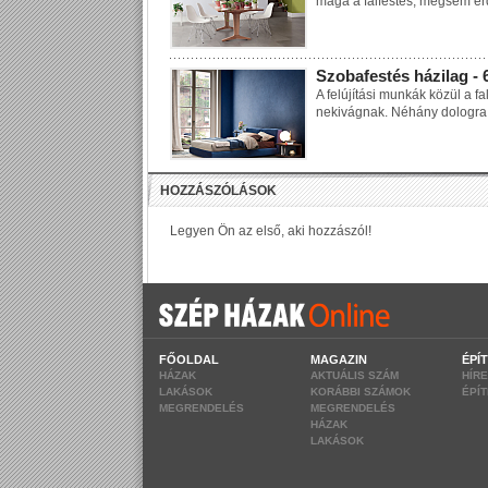
maga a falfestés, mégsem é
Szobafestés házilag - 
A felújítási munkák közül a f
nekivágnak. Néhány dologra 
FŐOLDAL
MAGAZIN
ÉPÍ
HÁZAK
AKTUÁLIS SZÁM
HÍR
LAKÁSOK
KORÁBBI SZÁMOK
ÉPÍ
MEGRENDELÉS
MEGRENDELÉS
HÁZAK
LAKÁSOK