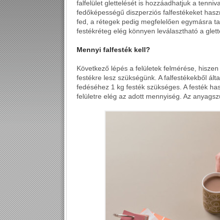
falfelület glettelését is hozzáadhatjuk a tenn
fedőképességű diszperziós falfestékeket haszn
fed, a rétegek pedig megfelelően egymásra ta
festékréteg elég könnyen leválasztható a glette
Mennyi falfesték kell?
Következő lépés a felületek felmérése, hiszen
festékre lesz szükségünk. A falfestékekből ált
fedéséhez 1 kg festék szükséges. A festék has
felületre elég az adott mennyiség. Az anyagsz