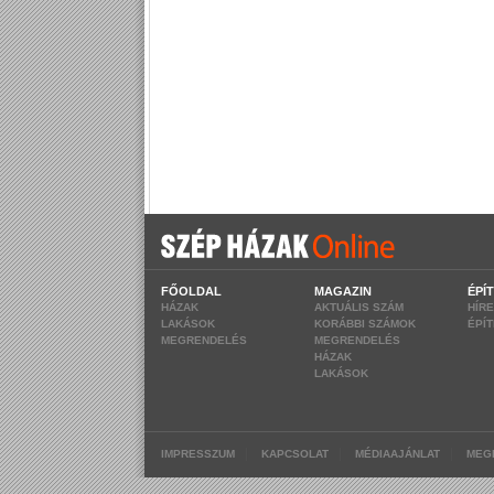
FŐOLDAL
MAGAZIN
ÉPÍ
HÁZAK
AKTUÁLIS SZÁM
HÍR
LAKÁSOK
KORÁBBI SZÁMOK
ÉPÍ
MEGRENDELÉS
MEGRENDELÉS
HÁZAK
LAKÁSOK
|
|
|
IMPRESSZUM
KAPCSOLAT
MÉDIAAJÁNLAT
MEG