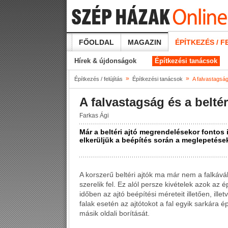
FŐOLDAL
MAGAZIN
ÉPÍTKEZÉS / F
Hírek & újdonságok
Építkezési tanácsok
»
»
Építkezés / felújítás
Építkezési tanácsok
A falvastagság
A falvastagság és a beltér
Farkas Ági
Már a beltéri ajtó megrendelésekor fontos
elkerüljük a beépítés során a meglepetése
A korszerű beltéri ajtók ma már nem a falkává
szerelik fel. Ez alól persze kivételek azok az 
időben az ajtó beépítési méreteit illetően, il
falak esetén az ajtótokot a fal egyik sarkára é
másik oldali borítását.