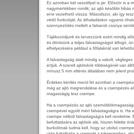
Ez azonban két veszéllyel is jár. Először is a 
nagymértékben romlik; az ajtó későbbi hibás
erre vezethető vissza. Másodszor, aki így tesz
védő funkcióját. Az áthaladáskor ugyanis óhat
szennyeződés mellett a falsarok csúnya sérülé
Tájékozódjunk és tervezzünk ezért mindig előr
és döntsünk a teljes falvastagságot átfogó, ún
elhelyezésére például a főfalaknál van lehetős
A falvastagság alatt mindig a vakolt, végleges 
értjük. A szerelt ajtótokok többségénél van áll
mínusz 5 mm eltérés általában nem jelent pro
Érdekes kérdés merül fel azonban a csempézet
még az ajtó megrendelése és a csempézés előtt
magasságig lesz csempe.
Ha a csempézés az ajtó szemöldökmagassága fö
csempével együtt mért falvastagságra is. Ha e
csempe nélküli falvastagságra kell rendelnie.
befuttatására az ajtótok alá, hiszen felette óri
burkolónak tudnia kell, hogy az utolsó csempes
után futtathatja a csempét a tokperemhez, ah