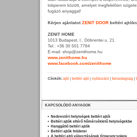
tokperem között, amelyet megfelelően szigetel
fugázó anyaggal!
Kérjen ajánlatot
ZENIT DOOR
beltéri ajtók
ZENIT HOME
1013 Budapest, I., Döbrentei u. 21.
Tel.: +36 30 501 7784
E-mail: shop@zenithome.hu
www.zenithome.hu
www.facebook.com/zenithome
Címkék:
ajtó
|
beltéri ajtó
|
nyílászáró
|
falvastagság
|
KAPCSOLÓDÓ ANYAGOK
Nedvestéri helyiségek beltéri ajtói
Beltéri ajtók eltérő hőmérsékletű helyiségekbe
Hanggátló beltéri ajtók
Beltéri ajtók felületei
A beltéri ajtó választásának tízparancsolata