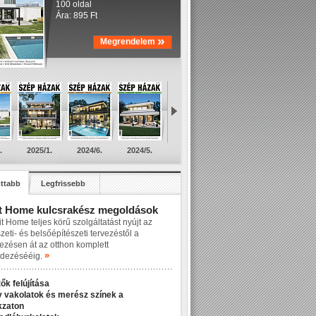
100 oldal
Ára: 895 Ft
»
Megrendelem
.
2025/1.
2024/6.
2024/5.
ttabb
Legfrissebb
t Home kulcsrakész megoldások
t Home teljes körű szolgáltatást nyújt az
zeti- és belsőépítészeti tervezéstől a
lezésen át az otthon komplett
»
dezésééig.
ők felújítása
v vakolatok és merész színek a
kzaton