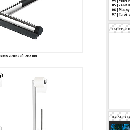
04 |
Vinyl 
05 |
Zenit 
06 |
Műany
07 |
Taréj- 
FACEBOO
umis vízlehúzó, 20,5 cm
HÁZAK / 