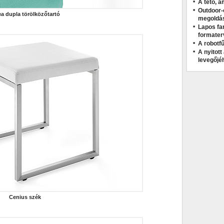
A tető, a
Outdoor-
ea dupla törölközőtartó
megoldá
Lapos fa
formater
A robotfű
A nyitot
levegőjé
Cenius szék