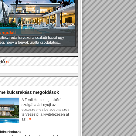
angulat
ítésziroda tervezői a családi házat úgy
eg, hogy a fenyők uralta csodálatos...
»
LHŐ
»
ome kulcsrakész megoldások
A Zenit Home teljes körű
szolgáltatást nyújt az
építészeti- és belsőépítészeti
tervezéstől a kivitelezésen át
»
az...
dlóburkolatok