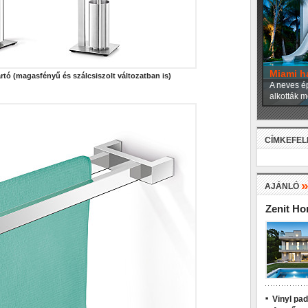
Miami h
rtó (magasfényű és szálcsiszolt változatban is)
A neves ép
alkották m
CÍMKEFE
AJÁNLÓ
Zenit H
Vinyl pa