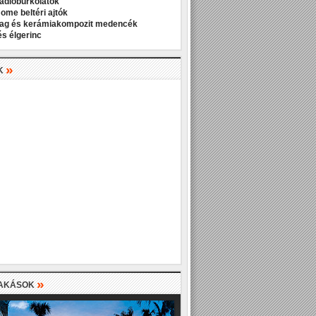
padlóburkolatok
Home beltéri ajtók
ag és kerámiakompozit medencék
és élgerinc
»
K
»
LAKÁSOK