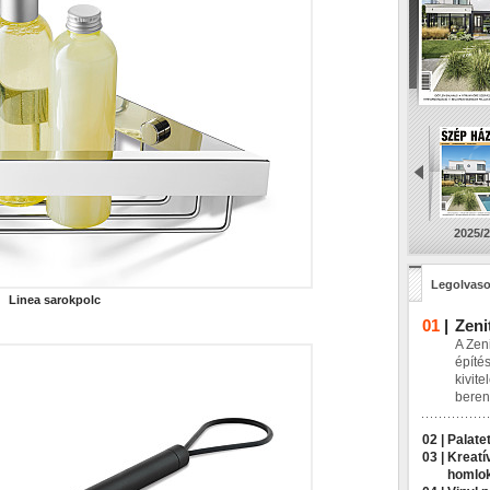
2025/2
Legolvaso
Linea sarokpolc
01
|
Zeni
A Zeni
építés
kivite
beren
02 |
Palatet
03 |
Kreatí
homlo