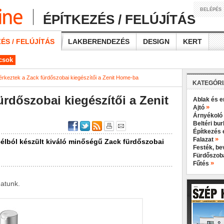
BELÉPÉS
ÉPÍTKEZÉS / FELÚJÍTÁS
ÉS / FELÚJÍTÁS
LAKBERENDEZÉS
DESIGN
KERT
ácsok
rkeztek a Zack fürdőszobai kiegészítői a Zenit Home-ba
KATEGÓR
rdőszobai kiegészítői a Zenit
Ablak és e
»
Ajtó
Árnyékoló
Beltéri bu
Építkezés 
»
Falazat
élból készült kiváló minőségű Zack fürdőszobai
Festék, b
Fürdőszo
»
Fűtés
gatunk.