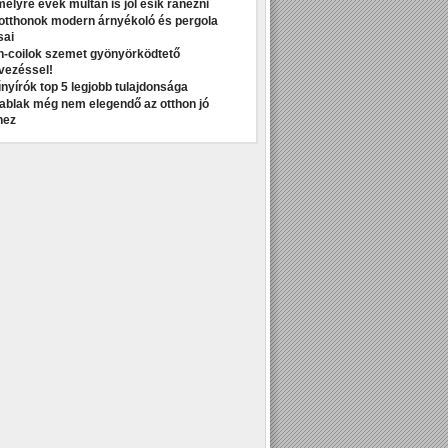
melyre évek múltán is jól esik ránézni
otthonok modern árnyékoló és pergola
sai
n-coilok szemet gyönyörködtető
vezéssel!
nyírók top 5 legjobb tulajdonsága
t ablak még nem elegendő az otthon jó
hez