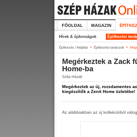
FŐOLDAL
MAGAZIN
ÉPÍTKEZ
Hírek & újdonságok
Építkezési tan
»
»
Építkezés / felújítás
Építkezési tanácsok
Megé
Megérkeztek a Zack fü
Home-ba
Szép Házak
Megérkeztek az új, rozsdamentes ac
kiegészítők a Zenit Home üzletébe!
Az alábbiakban az új kollekcióból válo