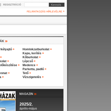
|
Keresés
REGISZTRÁCIÓ
»
FELIRATKOZÁS HÍRLEVÉLRE
»
IÁK
»
»
rkélyajtó
Homlokzatburkolat
»
Kapu, kerítés
»
»
Kőburkolat
»
»
rkolat
Lépcső
»
»
előkészítése
Medence
»
Parketta, padló
»
»
evonat
Tető
»
»
ba
Vízszigetelés
»
MAGAZIN
2025/2.
április-május