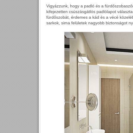
Vigyázzunk, hogy a padló és a fürdőszobasz
kifejezetten csúszásgátlós padlólapot választa
fürdőszobát, érdemes a kád és a vécé közelébe
sarkok, sima felületek nagyobb biztonságot ny