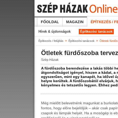
FŐOLDAL
MAGAZIN
ÉPÍTKEZÉS / F
Hírek & újdonságok
Építkezési tanácsok
»
»
Építkezés / felújítás
Építkezési tanácsok
Ötletek fürdő
Ötletek fürdőszoba terve
Szép Házak
A fürdőszoba berendezése a lakás többi 
átgondoltságot igényel, hiszen a kádat, a
egyszerűen, mint egy kanapét, ha idővel 
helyre kerültek. A fürdőszobától elvárjuk, 
kényelmes és tetszetős legyen. Ehhez ped
Még mielőtt belevetnénk magunkat a burkolato
fontos, hogy előre bejelöljük – akár csak papí
csapok és lámpák helyét. Ha a mosógép is eb