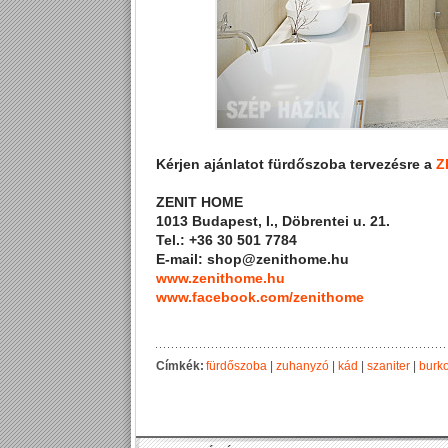
Kérjen ajánlatot fürdőszoba tervezésre a
Z
ZENIT HOME
1013 Budapest, I., Döbrentei u. 21.
Tel.: +36 30 501 7784
E-mail: shop@zenithome.hu
www.zenithome.hu
www.facebook.com/zenithome
Címkék:
fürdőszoba
|
zuhanyzó
|
kád
|
szaniter
|
burko