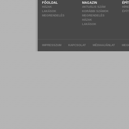
FŐOLDAL
MAGAZIN
ÉPÍ
HÁZAK
AKTUÁLIS SZÁM
HÍR
LAKÁSOK
KORÁBBI SZÁMOK
ÉPÍ
MEGRENDELÉS
MEGRENDELÉS
HÁZAK
LAKÁSOK
|
|
|
IMPRESSZUM
KAPCSOLAT
MÉDIAAJÁNLAT
MEG