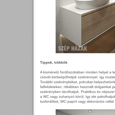
Tippek, trükkök
A kisméretű fürdőszobában minden helyet a le
csövét körbeépíthetjük szekrénnyel, így mutat
További szekrénykéket, polcokat helyezhetün
falfelületeken, ritkábban használt dolgainkat p
szekrényben tárolhatjuk. Praktikus és népsze
a WC vagy zuhanyzó körül, így ide pakolhatj
tusfürdőket, WC-papírt vagy dekorációs céllal