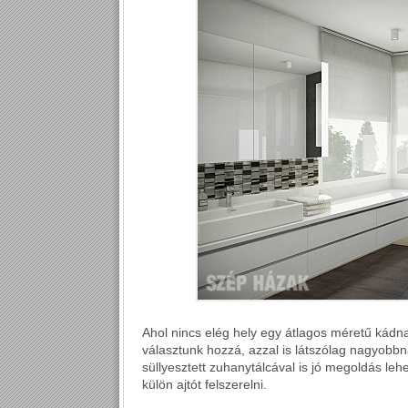
Ahol nincs elég hely egy átlagos méretű kádn
választunk hozzá, azzal is látszólag nagyobbnak
süllyesztett zuhanytálcával is jó megoldás lehe
külön ajtót felszerelni.