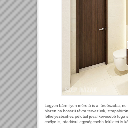
Legyen bármilyen méretű is a fürdőszoba, ne 
hiszen ha hosszú távra tervezünk, strapabíróna
felhelyezéséhez például jóval kevesebb fuga
esélye is, ráadásul egységesebb felületet is k