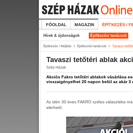
FŐOLDAL
MAGAZIN
ÉPÍTKEZÉS / F
Hírek & újdonságok
Építkezési tanácsok
»
»
Építkezés / felújítás
Építkezési tanácsok
Tavaszi tetőté
Tavaszi tetőtéri ablak ak
Szép Házak
Akciós Fakro tetőtéri ablakok vásárlása es
visszaigényelhet 20 napon belül az akár 3 m
Az idén 30 éves FAKRO széles választéka már
elérhető.