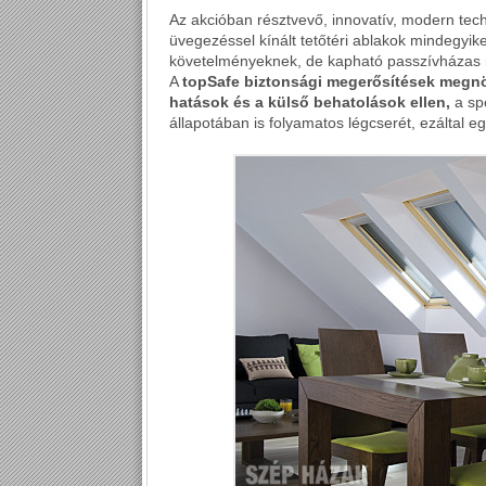
Az akcióban résztvevő, innovatív, modern tech
üvegezéssel kínált tetőtéri ablakok mindegyik
követelményeknek, de kapható passzívházas mi
A
topSafe biztonsági megerősítések megnö
hatások és a külső behatolások ellen,
a spe
állapotában is folyamatos légcserét, ezáltal e