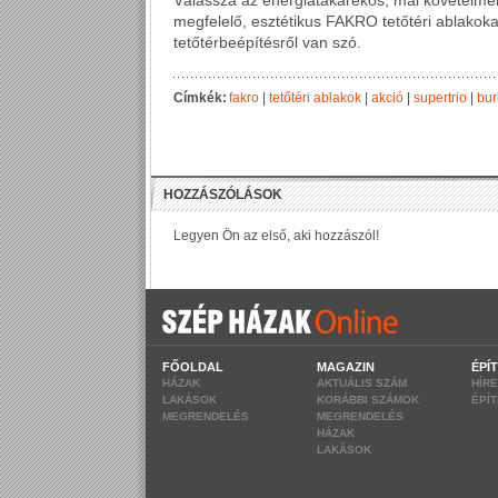
Válassza az energiatakarékos, mai követelmé
megfelelő, esztétikus FAKRO tetőtéri ablakokat 
tetőtérbeépítésről van szó.
Címkék:
fakro
|
tetőtéri ablakok
|
akció
|
supertrio
|
bur
FŐOLDAL
MAGAZIN
ÉPÍ
HÁZAK
AKTUÁLIS SZÁM
HÍR
LAKÁSOK
KORÁBBI SZÁMOK
ÉPÍ
MEGRENDELÉS
MEGRENDELÉS
HÁZAK
LAKÁSOK