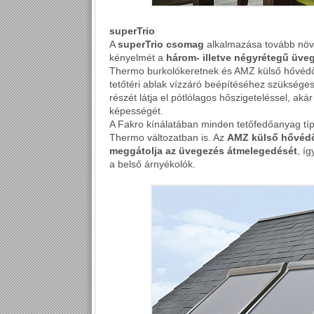
superTrio
A
superTrio csomag
alkalmazása tovább növe
kényelmét a
három- illetve négyrétegű üve
Thermo burkolókeretnek és AMZ külső hővédő 
tetőtéri ablak vízzáró beépítéséhez szükséges
részét látja el pótlólagos hőszigeteléssel, aká
képességét.
A Fakro kínálatában minden tetőfedőanyag tí
Thermo változatban is. Az
AMZ külső hővédő
meggátolja az üvegezés átmelegedését
, í
a belső árnyékolók.