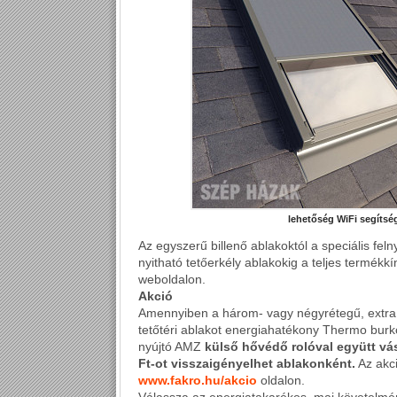
lehetőség WiFi segítség
Az egyszerű billenő ablakoktól a speciális feln
nyitható tetőerkély ablakokig a teljes termékk
weboldalon.
Akció
Amennyiben a három- vagy négyrétegű, extra
tetőtéri ablakot energiahatékony Thermo burk
nyújtó AMZ
külső hővédő rolóval együtt vá
Ft-ot visszaigényelhet ablakonként.
Az akci
www.fakro.hu/akcio
oldalon.