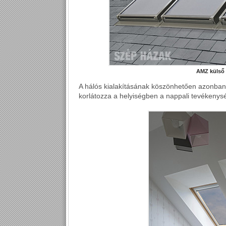
AMZ külső 
A hálós kialakításának köszönhetően azonban
korlátozza a helyiségben a nappali tevékenys