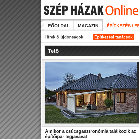
FŐOLDAL
MAGAZIN
ÉPÍTKEZÉS / F
Hírek & újdonságok
Építkezési tanácsok
Tető
Amikor a csúcsgasztronómia találkozik az
építőipar legjavával