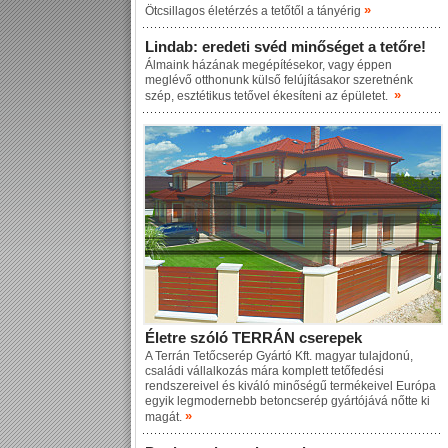
»
Ötcsillagos életérzés a tetőtől a tányérig
Lindab: eredeti svéd minőséget a tetőre!
Álmaink házának megépítésekor, vagy éppen
meglévő otthonunk külső felújításakor szeretnénk
»
szép, esztétikus tetővel ékesíteni az épületet.
Életre szóló TERRÁN cserepek
A Terrán Tetőcserép Gyártó Kft. magyar tulajdonú,
családi vállalkozás mára komplett tetőfedési
rendszereivel és kiváló minőségű termékeivel Európa
egyik legmodernebb betoncserép gyártójává nőtte ki
»
magát.