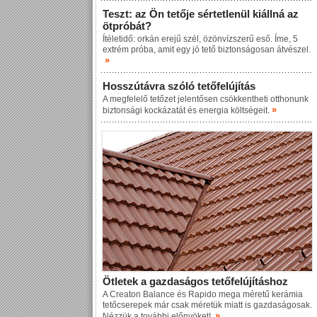
Teszt: az Ön tetője sértetlenül kiállná az
ötpróbát?
Ítéletidő: orkán erejű szél, özönvízszerű eső. Íme, 5
extrém próba, amit egy jó tető biztonságosan átvészel.
»
Hosszútávra szóló tetőfelújítás
A megfelelő tetőzet jelentősen csökkentheti otthonunk
»
biztonsági kockázatát és energia költségeit.
Ötletek a gazdaságos tetőfelújításhoz
A Creaton Balance és Rapido mega méretű kerámia
tetőcserepek már csak méretük miatt is gazdaságosak.
»
Nézzük a további előnyöket!