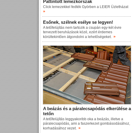
Pattintott lemezkorszak
Click lemezekkel fedték Györben a LEIER Üzletházat
»
Esőnek, szélnek esélye se legyen!
A tetőfelújítás nem tartozik a csupán egy-két évre
tervezett beruházások közé, ezért érdemes
»
körültekintően átgondolni a lehetőségeket.
A beázás és a páralecsapódás elkerülése a
tetőn
A tetőfelújítás leggyakoribb oka a beázás, illetve a
páralecsapódás, ami a faszerkezet gombásodásához,
»
korhadásához vezet.