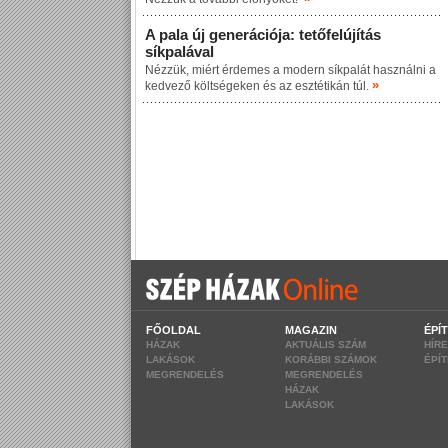
A pala új generációja: tetőfelújítás
síkpalával
Nézzük, miért érdemes a modern síkpalát használni a
»
kedvező költségeken és az esztétikán túl.
FŐOLDAL
MAGAZIN
ÉPÍ
HÁZAK
AKTUÁLIS SZÁM
HÍR
LAKÁSOK
KORÁBBI SZÁMOK
ÉPÍ
MEGRENDELÉS
MEGRENDELÉS
HÁZAK
LAKÁSOK