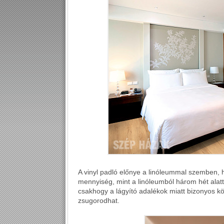
A vinyl padló előnye a linóleummal szemben, 
mennyiség, mint a linóleumból három hét alatt
csakhogy a lágyító adalékok miatt bizonyos kö
zsugorodhat.