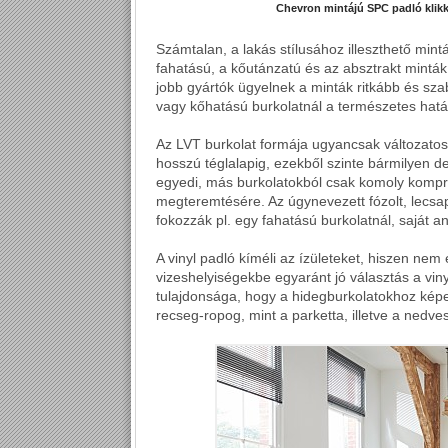
Chevron mintájú SPC padló klikk
Számtalan, a lakás stílusához illeszthető min
fahatású, a kőutánzatú és az absztrakt minták
jobb gyártók ügyelnek a minták ritkább és szab
vagy kőhatású burkolatnál a természetes hatá
Az LVT burkolat formája ugyancsak változatos
hosszú téglalapig, ezekből szinte bármilyen de
egyedi, más burkolatokból csak komoly kompr
megteremtésére. Az úgynevezett fózolt, lecsa
fokozzák pl. egy fahatású burkolatnál, saját a
A vinyl padló kíméli az ízületeket, hiszen nem
vizeshelyiségekbe egyaránt jó választás a vin
tulajdonsága, hogy a hidegburkolatokhoz képe
recseg-ropog, mint a parketta, illetve a nedves