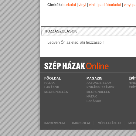
Címkék:
burkolat
|
vinyl
|
vinil
|
padlóburkolat
|
vinyl p
FŐOLDAL
MAGAZIN
ÉPÍ
HÁZAK
AKTUÁLIS SZÁM
HÍR
LAKÁSOK
KORÁBBI SZÁMOK
ÉPÍ
MEGRENDELÉS
MEGRENDELÉS
HÁZAK
LAKÁSOK
|
|
|
IMPRESSZUM
KAPCSOLAT
MÉDIAAJÁNLAT
MEG