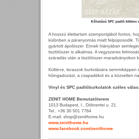
Kőhatású SPC padló klikkes v
A hosszú élettartam szempontjából fontos, hog
különben a páranyomás miatt felpúposodik. Tis
gyártott ápolószer. Ennek hiányában semleg
tisztítószer is alkalmas. A vegyszeres felmosá
száradás után a tisztítószer-maradványokon
Kültérre, teraszok burkolására semmiképpen n
hőingadozást, a csapadékot és a közvetlen na
Vinyl és SPC padlóburkolatok széles vála
ZENIT HOME Bemutatóterem
1013 Budapest, I., Döbrentei u. 21.
Tel.: +36 30 501 7784
E-mail: shop@zenithome.hu
www.zenithome.hu
www.facebook.com/zenithome