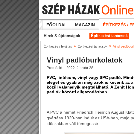
FŐOLDAL
MAGAZIN
ÉPÍTKEZÉS / F
Hírek & újdonságok
Építkezési tanácsok
»
»
Építkezés / felújítás
Építkezési tanácsok
Vinyl padlóbur
Vinyl padlóburkolatok
Promóció
2022. február 28.
PVC, linóleum, vinyl vagy SPC padló. Min
eleget és gyakran még azok is keverik az 
közül valamelyik megtalálható. A Zenit Ho
padlók közötti eligazodásban.
A PVC a német Friedrich Heinrich August Klatt
gyártása 1920-ban indult az USA-ban, majd pa
időszakban vált tömegessé.