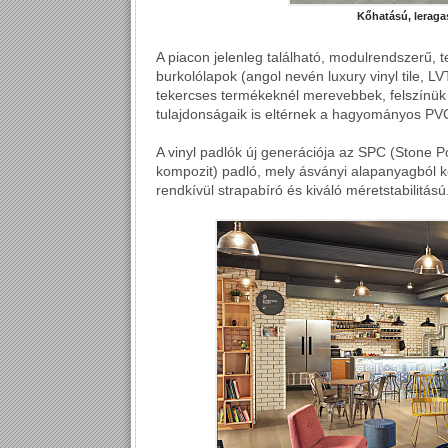
Kőhatású, leraga
A piacon jelenleg található, modulrendszerű, 
burkolólapok (angol nevén luxury vinyl tile,
tekercses termékeknél merevebbek, felszínük
tulajdonságaik is eltérnek a hagyományos PVC
A vinyl padlók új generációja az SPC (Stone 
kompozit) padló, mely ásványi alapanyagból
rendkívül strapabíró és kiváló méretstabilitású