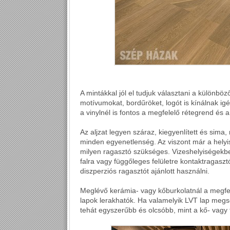
A mintákkal jól el tudjuk választani a különbö
motívumokat, bordűröket, logót is kínálnak ig
a vinylnél is fontos a megfelelő rétegrend és 
Az aljzat legyen száraz, kiegyenlített és sim
minden egyenetlenség. Az viszont már a helyis
milyen ragasztó szükséges. Vizeshelyiségekb
falra vagy függőleges felületre kontaktragasz
diszperziós ragasztót ajánlott használni.
Meglévő kerámia- vagy kőburkolatnál a megfel
lapok lerakhatók. Ha valamelyik LVT lap megsé
tehát egyszerűbb és olcsóbb, mint a kő- vagy 