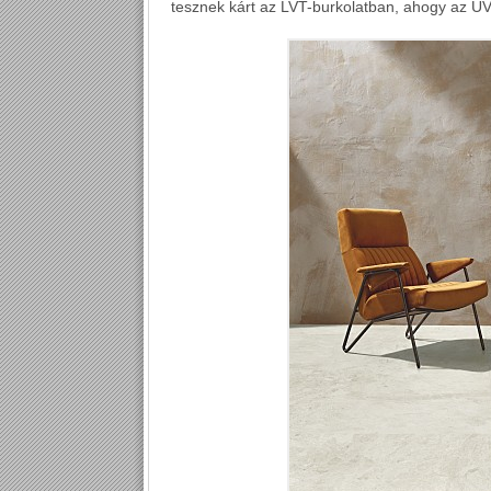
tesznek kárt az LVT-burkolatban, ahogy az UV