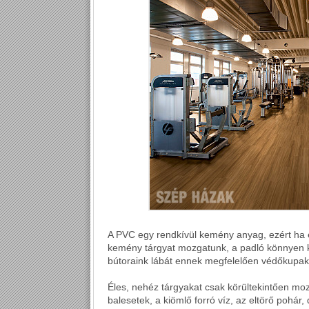
A PVC egy rendkívül kemény anyag, ezért ha 
kemény tárgyat mozgatunk, a padló könnyen ka
bútoraink lábát ennek megfelelően védőkupakkal
Éles, nehéz tárgyakat csak körültekintően moz
balesetek, a kiömlő forró víz, az eltörő pohár,