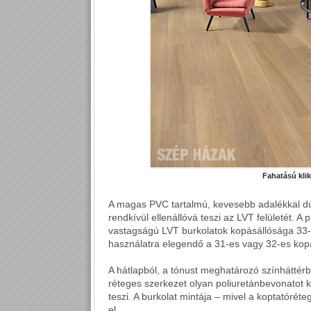
Fahatású kli
A magas PVC tartalmú, kevesebb adalékkal dúsí
rendkívül ellenállóvá teszi az LVT felületét. 
vastagságú LVT burkolatok kopásállósága 33-a
használatra elegendő a 31-es vagy 32-es kopá
A hátlapból, a tónust meghatározó színháttérbő
réteges szerkezet olyan poliuretánbevonatot k
teszi. A burkolat mintája – mivel a koptatórét
el.