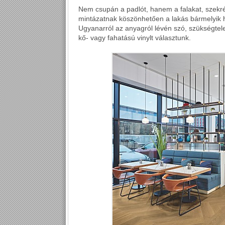
Nem csupán a padlót, hanem a falakat, szekrén
mintázatnak köszönhetően a lakás bármelyik 
Ugyanarról az anyagról lévén szó, szükségtele
kő- vagy fahatású vinylt választunk.