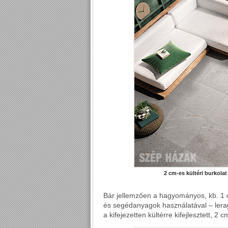
2 cm-es kültéri burkola
Bár jellemzően a hagyományos, kb. 1 c
és segédanyagok használatával – lerag
a kifejezetten kültérre kifejlesztett, 