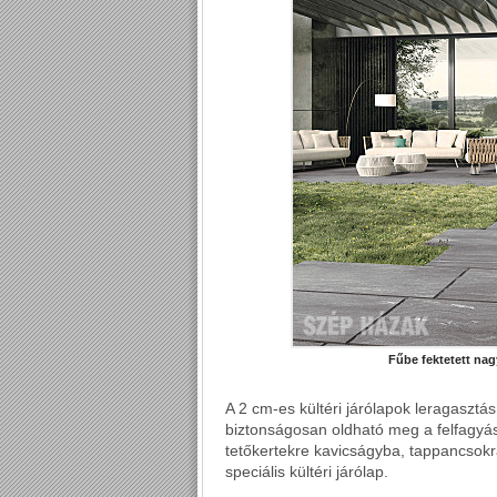
Fűbe fektetett na
A 2 cm-es kültéri járólapok leragasztás
biztonságosan oldható meg a felfagyás
tetőkertekre kavicságyba, tappancsokr
speciális kültéri járólap.