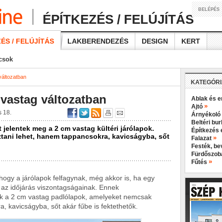
BELÉPÉS
ÉPÍTKEZÉS / FELÚJÍTÁS
ÉS / FELÚJÍTÁS
LAKBERENDEZÉS
DESIGN
KERT
ácsok
változatban
KATEGÓR
 vastag változatban
Ablak és e
»
Ajtó
 18.
Árnyékoló
Beltéri bu
t jelentek meg a 2 cm vastag kültéri járólapok.
Építkezés 
tani lehet, hanem tappancsokra, kavicságyba, sőt
»
Falazat
Festék, b
Fürdőszo
»
Fűtés
, hogy a járólapok felfagynak, még akkor is, ha egy
 az időjárás viszontagságainak. Ennek
ak a 2 cm vastag padlólapok, amelyeket nemcsak
, kavicságyba, sőt akár fűbe is fektethetők.