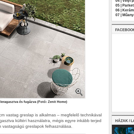
04 |
Vinyl 
05 |
Parket
06 |
Kerámi
07 |
Műany
FACEBOO
t leragasztva és fugázva
(Fotó: Zenit Home)
m vastag greslap is alkalmas – megfelelő technikával
asztva kültéri használatra, mégis egyre inkább terjed
HÁZAK / 
2 cm vastagságú greslapok felhasználása.