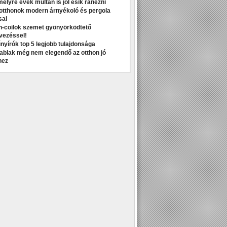
melyre évek múltán is jól esik ránézni
otthonok modern árnyékoló és pergola
sai
n-coilok szemet gyönyörködtető
vezéssel!
nyírók top 5 legjobb tulajdonsága
t ablak még nem elegendő az otthon jó
hez