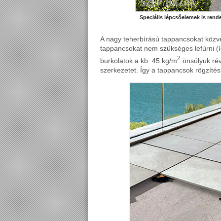
Speciális lépcsőelemek is rend
A nagy teherbírású tappancsokat közvetl
tappancsokat nem szükséges lefúrni (í
2
burkolatok a kb. 45 kg/m
önsúlyuk rév
szerkezetet. Így a tappancsok rögzíté