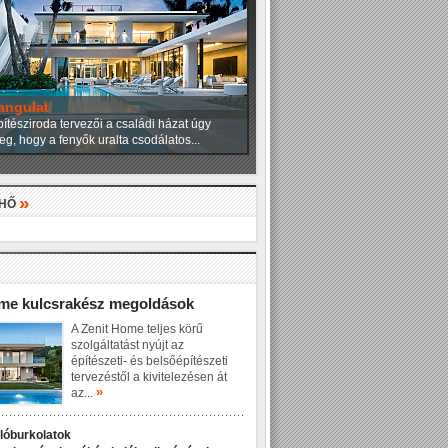
angulat
ítésziroda tervezői a családi házat úgy
eg, hogy a fenyők uralta csodálatos...
»
LHŐ
»
ome kulcsrakész megoldások
A Zenit Home teljes körű
szolgáltatást nyújt az
építészeti- és belsőépítészeti
tervezéstől a kivitelezésen át
»
az...
dlóburkolatok