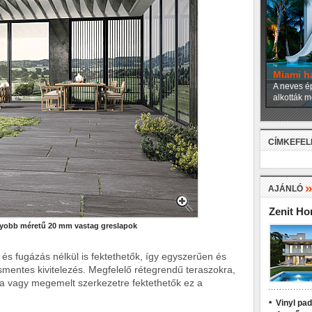
Miami h
A neves ép
alkották m
CÍMKEFE
AJÁNLÓ
Zenit H
gyobb méretű 20 mm vastag greslapok
 és fugázás nélkül is fektethetők, így egyszerűen és
mentes kivitelezés. Megfelelő rétegrendű teraszokra,
a vagy megemelt szerkezetre fektethetők ez a
Vinyl pa