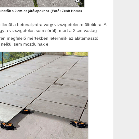
elhetők a 2 cm-es járólapokhoz
(Fotó: Zenit Home)
enül a betonaljzatra vagy vízszigetelésre ültetik rá. A
gy a vízszigetelés sem sérül), mert a 2 cm vastag
én megfelelő mértékben leterhelik az alátámasztó
s nélkül sem mozdulnak el.