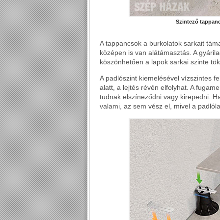
Szintező tappanc
A tappancsok a burkolatok sarkait tám
középen is van alátámasztás. A gyárila
köszönhetően a lapok sarkai szinte tö
A padlószint kiemelésével vízszintes fel
alatt, a lejtés révén elfolyhat. A fug
tudnak elszíneződni vagy kirepedni. H
valami, az sem vész el, mivel a padló