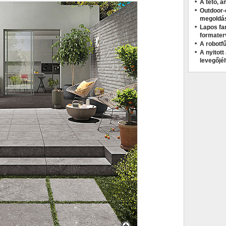
A tető, a
Outdoor-
megoldá
Lapos fa
formater
A robotfű
A nyitot
levegőjé