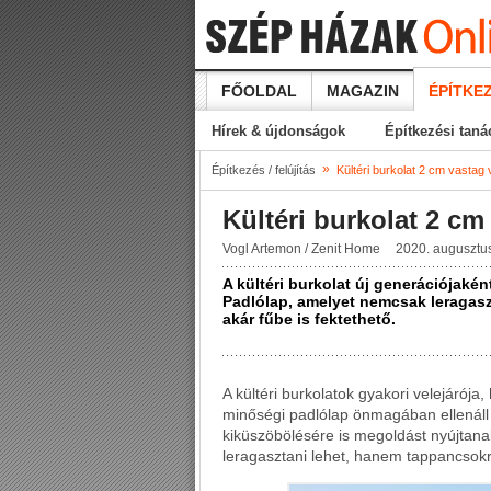
FŐOLDAL
MAGAZIN
ÉPÍTKEZ
Hírek & újdonságok
Építkezési tan
»
Építkezés / felújítás
Kültéri burkolat 2 cm vastag 
Kültéri burkolat 2 cm
Vogl Artemon / Zenit Home
2020. augusztus
A kültéri burkolat új generációjakén
Padlólap, amelyet nemcsak leragasz
akár fűbe is fektethető.
A kültéri burkolatok gyakori velejárója
minőségi padlólap önmagában ellenáll
kiküszöbölésére is megoldást nyújtan
leragasztani lehet, hanem tappancsokra