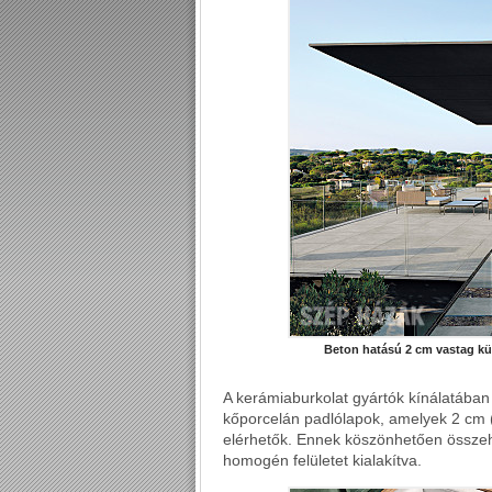
Beton hatású 2 cm vastag kül
A kerámiaburkolat gyártók kínálatába
kőporcelán padlólapok, amelyek 2 cm (
elérhetők. Ennek köszönhetően összeh
homogén felületet kialakítva.