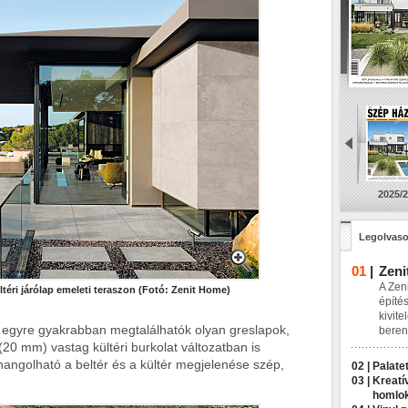
2025/2
Legolvaso
01
|
Zeni
A Zeni
téri járólap emeleti teraszon (Fotó: Zenit Home)
építés
kivite
n egyre gyakrabban megtalálhatók olyan greslapok,
beren
20 mm) vastag kültéri burkolat változatban is
angolható a beltér és a kültér megjelenése szép,
02 |
Palatet
03 |
Kreatí
homlo