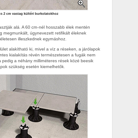
s 2 cm vastag kültéri burkolatokhoz
asztják alá. A 60 cm-nél hosszabb élek mentén
g megmunkált, úgynevezett retifikált éleknek
kéletesen illeszkednek egymáshoz.
ület alakítható ki, mivel a víz a réseken, a járólapok
amentes kialakítás révén természetesen a fugák nem
a pedig a néhány milliméteres rések közé beesik
lapok szükség esetén kiemelhetők.