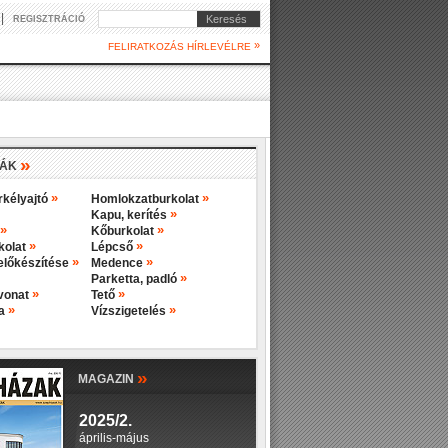
|
Keresés
REGISZTRÁCIÓ
»
FELIRATKOZÁS HÍRLEVÉLRE
»
IÁK
»
»
rkélyajtó
Homlokzatburkolat
»
Kapu, kerítés
»
»
Kőburkolat
»
»
rkolat
Lépcső
»
»
előkészítése
Medence
»
Parketta, padló
»
»
evonat
Tető
»
»
ba
Vízszigetelés
»
MAGAZIN
2025/2.
április-május