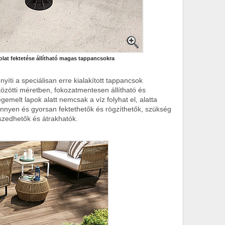
olat fektetése állítható magas tappancsokra
yíti a speciálisan erre kialakított tappancsok
zötti méretben, fokozatmentesen állítható és
gemelt lapok alatt nemcsak a víz folyhat el, alatta
önnyen és gyorsan fektethetők és rögzíthetők, szükség
lszedhetők és átrakhatók.