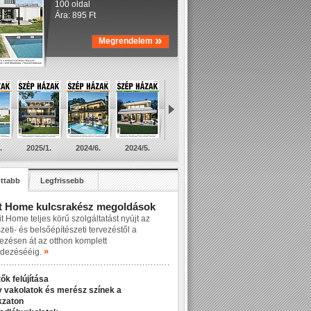
100 oldal
Ára: 895 Ft
»
Megrendelem
.
2025/1.
2024/6.
2024/5.
ttabb
Legfrissebb
t Home kulcsrakész megoldások
t Home teljes körű szolgáltatást nyújt az
zeti- és belsőépítészeti tervezéstől a
lezésen át az otthon komplett
»
dezésééig.
ők felújítása
v vakolatok és merész színek a
kzaton