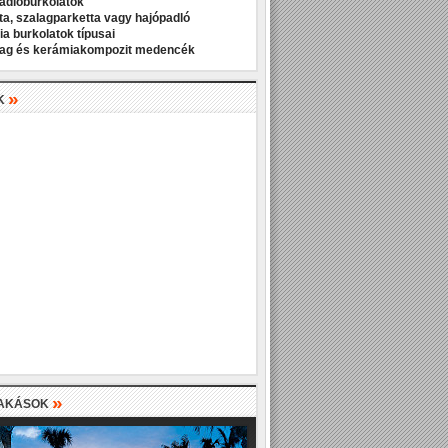
padlóburkolatok
ta, szalagparketta vagy hajópadló
a burkolatok típusai
ag és kerámiakompozit medencék
»
K
»
LAKÁSOK