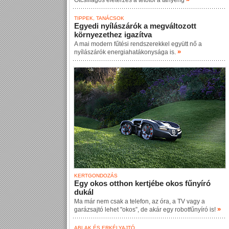
Ötcsillagos életérzés a tetőtől a tányérig
TIPPEK, TANÁCSOK
Egyedi nyílászárók a megváltozott
környezethez igazítva
A mai modern fűtési rendszerekkel együtt nő a
»
nyílászárók energiahatákonysága is.
KERTGONDOZÁS
Egy okos otthon kertjébe okos fűnyíró
dukál
Ma már nem csak a telefon, az óra, a TV vagy a
»
garázsajtó lehet "okos”, de akár egy robotfűnyíró is!
ABLAK ÉS ERKÉLYAJTÓ