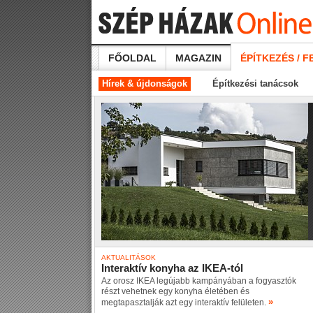
FŐOLDAL
MAGAZIN
ÉPÍTKEZÉS / F
Hírek & újdonságok
Építkezési tanácsok
AKTUALITÁSOK
Interaktív konyha az IKEA-tól
Az orosz IKEA legújabb kampányában a fogyasztók
részt vehetnek egy konyha életében és
»
megtapasztalják azt egy interaktív felületen.