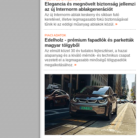
Elegancia és megnövelt biztonság jellemzi
az új Internorm ablakgenerációt
Az új Internorm-ablak keskeny és síkban futó
keretével, illetve legmagasabb fokú biztonságával
»
tűnik ki az eddigi műanyag ablakok közül.
PIACI ADATOK
Edelholz - prémium fapadlók és parketták
magyar tölgyből
Az elmúlt közel 30 év tudatos fejlesztései, a hazai
alapanyag és a kiváló mérnök- és technikus csapat
vezetett el a legmagasabb minőségű tölgypadlók
»
megalkotásához.