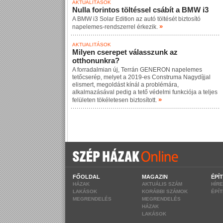
AKTUALITÁSOK
Nulla forintos töltéssel csábít a BMW i3
A BMW i3 Solar Edition az autó töltését biztosító
»
napelemes-rendszerrel érkezik.
AKTUALITÁSOK
Milyen cserepet válasszunk az
otthonunkra?
A forradalmian új, Terrán GENERON napelemes
tetőcserép, melyet a 2019-es Construma Nagydíjjal
elismert, megoldást kínál a problémára,
alkalmazásával pedig a tető védelmi funkciója a teljes
»
felületen tökéletesen biztosított.
FŐOLDAL
MAGAZIN
ÉPÍ
HÁZAK
AKTUÁLIS SZÁM
HÍR
LAKÁSOK
KORÁBBI SZÁMOK
ÉPÍ
MEGRENDELÉS
MEGRENDELÉS
HÁZAK
LAKÁSOK