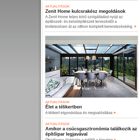
AKTUALITÁSOK
Zenit Home kulcsrakész megoldások
A Zenit Home teljes körű szolgáltatást nyújt az
építészeti- és belsőépítészeti tervezéstől a
»
kivitelezésen át az otthon komplett berendezésééig.
AKTUALITÁSOK
Élet a télikertben
»
A télikert elgondolása és megvalósítása
AKTUALITÁSOK
Amikor a csúcsgasztronómia találkozik az
építőipar legjavával
»