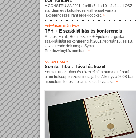
LOFTonLINE
A CONSTRUMA 2011. április 5. és 10. között a LOSZ
standján egy különleges kiállítással várja a
»
lakberendezés iránt érdeklődőket.
ÉPÍTŐIPARI KIÁLLÍTÁS
TFH + E szakkiállítás és konferencia
A Tetők, Falak, Homlokzatok + Épületenergetika
szakkiállítást és konferenciát 2011. február 16. és 18.
között rendezték meg a Syma
»
Rendezvényközpontban.
AKTUALITÁSOK
Somlai Tibor: Távol és közel
Somlai Tibor Távol és közel című albuma a háború
utáni belsőépítészetet mutatja be. A könyv a 2008-ban
»
megjelent Tér és idő című kötet folytatása.