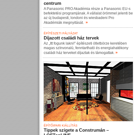
centrum
A Panasonic PRO Akadémia része a Panasonic EU-s
befektetési programjának. A vállalat örömmel jelenti be
az új budapesti, londoni és wiesbadeni Pro
»
Akadémiák megnyitását.
ÉPÍTÉSZETI PÁLYÁZAT
Díjazott családi ház tervek
Az „Itt fogunk lakni!” építészeti ötletbörze keretében
magas színvonalú, fenntartható és energiahatékony
»
családi ház terveket díjaztak és támogattak.
ÉPÍTŐIPARI KIÁLLÍTÁS
Tippek szigete a Construmán –