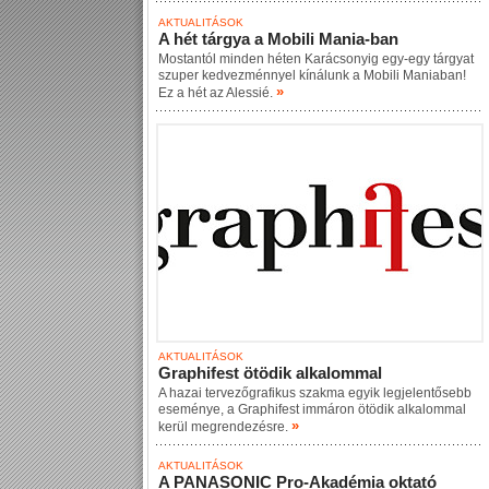
AKTUALITÁSOK
A hét tárgya a Mobili Mania-ban
Mostantól minden héten Karácsonyig egy-egy tárgyat
szuper kedvezménnyel kínálunk a Mobili Maniaban!
»
Ez a hét az Alessié.
AKTUALITÁSOK
Graphifest ötödik alkalommal
A hazai tervezőgrafikus szakma egyik legjelentősebb
eseménye, a Graphifest immáron ötödik alkalommal
»
kerül megrendezésre.
AKTUALITÁSOK
A PANASONIC Pro-Akadémia oktató