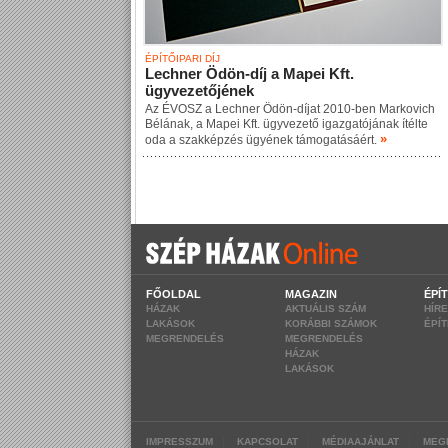
ÉPÍTŐIPARI DÍJ
Lechner Ödön-díj a Mapei Kft.
ügyvezetőjének
Az ÉVOSZ a Lechner Ödön-díjat 2010-ben Markovich
Bélának, a Mapei Kft. ügyvezető igazgatójának ítélte
»
oda a szakképzés ügyének támogatásáért.
FŐOLDAL
MAGAZIN
ÉPÍ
HÁZAK
AKTUÁLIS SZÁM
HÍR
LAKÁSOK
KORÁBBI SZÁMOK
ÉPÍ
MEGRENDELÉS
MEGRENDELÉS
HÁZAK
LAKÁSOK
|
|
|
IMPRESSZUM
KAPCSOLAT
MÉDIAAJÁNLAT
MEG