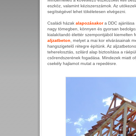
Mindemellett a következő eszközöket kell bes
eszköz, valamint kéziszerszámok. Az utókezelé
segítségével lehet tökéletesen elvégezni.
Családi házak
alapozásakor
a DDC ajánlása s
nagy tömegben, könnyen és gyorsan bedolgozh
kialakítandó élettér szempontjából kiemelten 
aljzatbeton
, melyet a mai kor elvárásainak m
hangszigetelő rétegre építünk. Az aljzatbetono
teherelosztás, szilárd alap biztosítása a ráé
csőrendszerének fogadása. Mindezek miatt o
csekély hajlamot mutat a repedésre.