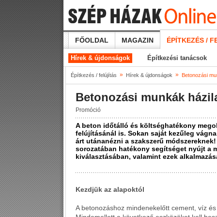
FŐOLDAL
MAGAZIN
ÉPÍTKEZÉS / F
Hírek & újdonságok
Építkezési tanácsok
»
»
Építkezés / felújítás
Hírek & újdonságok
Betonozási mu
Betonozási munkák házil
Promóció
A beton időtálló és költséghatékony megol
felújításánál is. Sokan saját kezűleg vág
árt utánanézni a szakszerű módszereknek!
sorozatában hatékony segítséget nyújt a 
kiválasztásában, valamint ezek alkalmazá
Kezdjük az alapoktól
A betonozáshoz mindenekelőtt cement, víz é