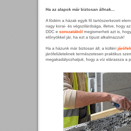
Ha az alapok már biztosan állnak...
A födém a házak egyik fő tartószerkezeti eleme
nagy korai- és végszilárdsága, illetve, hogy 
DDC e
sorozatából
megismerheti azt is, hog
előnyökkel jár, ha ezt a típust alkalmazzuk!
Ha a házunk már biztosan áll, a kültéri
járófe
járófelületeknek természetesen praktikus szem
megakadályozhatjuk, hogy a víz elárassza a pinc