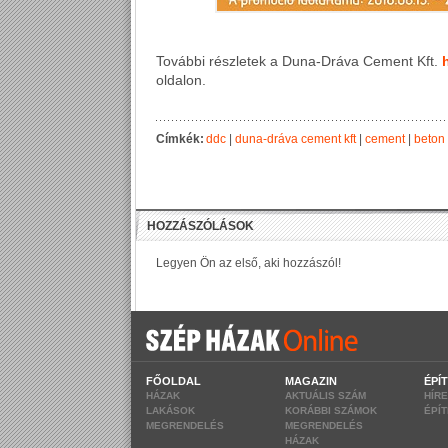
További részletek a Duna-Dráva Cement Kft.
oldalon.
Címkék:
ddc
|
duna-dráva cement kft
|
cement
|
beton
FŐOLDAL
MAGAZIN
ÉPÍ
HÁZAK
AKTUÁLIS SZÁM
HÍR
LAKÁSOK
KORÁBBI SZÁMOK
ÉPÍ
MEGRENDELÉS
MEGRENDELÉS
HÁZAK