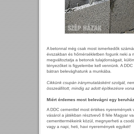
A betonnal még csak most ismerkedők számára
évszakban és hőmérsékletben fogunk neki a mu
megváltoztatja a betonok tulajdonságait, különö
tényezőket is figyelembe kell vennünk. A DDC
bátran belevághatunk a munkába.
Cikkünk csupán iránymutatásként szolgál, nem h
összeállított, mindig az adott építkezésre vonat
Miért érdemes most belevágni egy beruhá
A DDC cementtel most értékes nyeremények v
vásárol a játékban résztvevő 8 féle Magyar va
cementtermékeink közül, megnyerheti a csodá
vagy a napi, heti, havi nyeremények egyikét!