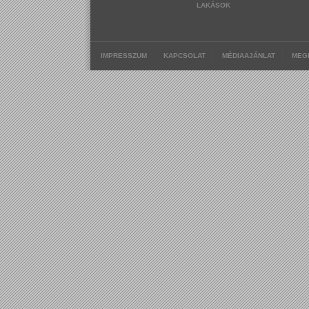
LAKÁSOK
|
|
|
IMPRESSZUM
KAPCSOLAT
MÉDIAAJÁNLAT
MEG