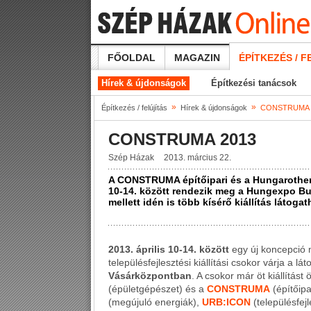
FŐOLDAL
MAGAZIN
ÉPÍTKEZÉS / F
Hírek & újdonságok
Építkezési tanácsok
»
»
Építkezés / felújítás
Hírek & újdonságok
CONSTRUMA 
CONSTRUMA 2013
Szép Házak
2013. március 22.
A CONSTRUMA építőipari és a Hungarotherm 
10-14. között rendezik meg a Hungexpo 
mellett idén is több kísérő kiállítás látogat
2013. április 10-14. között
egy új koncepció m
településfejlesztési kiállítási csokor várja a lá
Vásárközpontban
. A csokor már öt kiállítást
(épületgépészet) és a
CONSTRUMA
(építőip
(megújuló energiák),
URB:ICON
(településfej