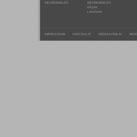
MEGRENDELÉS
MEGRENDELÉS
HÁZAK
LAKÁSOK
|
|
|
IMPRESSZUM
KAPCSOLAT
MÉDIAAJÁNLAT
MEG