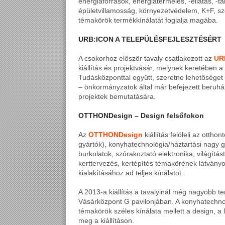
energiaforrások, energiatermelés, -ellátás, -tá
épületvillamosság, környezetvédelem, K+F, sz
témakörök termékkínálatát foglalja magába.
URB:ICON A TELEPÜLÉSFEJLESZTÉSÉRT
A csokorhoz először tavaly csatlakozott az
UR
kiállítás és projektvásár, melynek keretében
Tudásközponttal együtt, szeretne lehetőséget
– önkormányzatok által már befejezett beruház
projektek bemutatására.
OTTHONDesign – Design felsőfokon
Az
OTTHONDesign
kiállítás felöleli az otth
gyártók), konyhatechnológia/háztartási nagy g
burkolatok, szórakoztató elektronika, világítás
kerttervezés, kertépítés témakörének látvány
kialakításához ad teljes kínálatot.
A 2013-a kiállítás a tavalyinál még nagyobb ter
Vásárközpont G pavilonjában. A konyhatechnol
témakörök széles kínálata mellett a design, a 
meg a kiállításon.