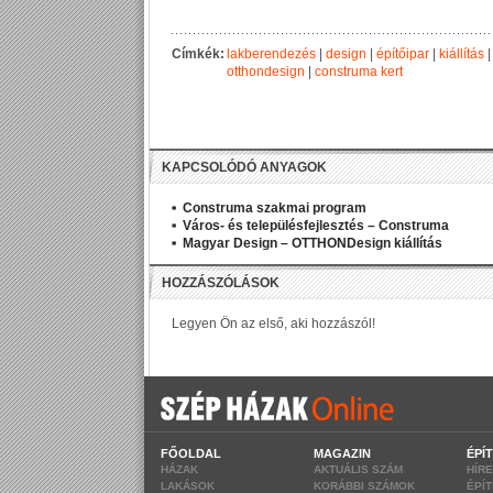
Címkék:
lakberendezés
|
design
|
építőipar
|
kiállítás
otthondesign
|
construma kert
KAPCSOLÓDÓ ANYAGOK
Construma szakmai program
Város- és településfejlesztés – Construma
Magyar Design – OTTHONDesign kiállítás
FŐOLDAL
MAGAZIN
ÉPÍ
HÁZAK
AKTUÁLIS SZÁM
HÍR
LAKÁSOK
KORÁBBI SZÁMOK
ÉPÍ