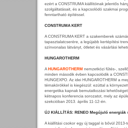
ezért a CONSTRUMA kiállítóinak jelentős hány
szolgáltatásait, és a kapcsolódó szakmai prog
fenntartható építéssel.
CONSTRUMA KERT
A CONSTRUMA KERT a szakemberek számára k
tapasztalatcserére, a legújabb kertépítési t
színvonalas látványt, ötletet és vásárlási lehet
HUNGAROTHERM
A
HUNGAROTHERM
nemzetközi fűtés-, szellő
minden második évben kapcsolódik a CONSTR
HUNGEXPO. Az idei HUNGAROTHERM a megszok
témakörökkel is kiegészül: ezúttal a környez
energetika kapnak bemutatkozási lehetőséget
kétnapos konferencia sorozatot, mely az épüle
szekcióban 2013. április 11-12-én.
ÚJ KIÁLLÍTÁS: RENEO Megújuló energiák s
A kiállítási csokor egy új taggal is bővül 2013-