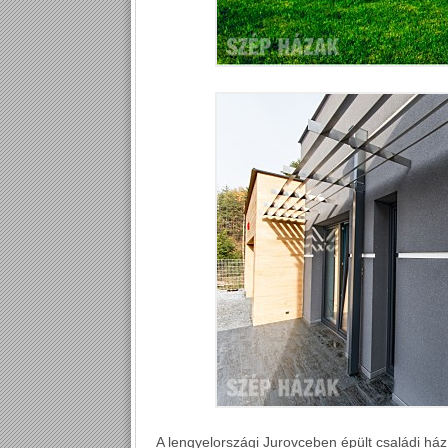
A lengyelországi Jurovceben épült családi há