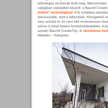
különleges struktúrák törik meg. Bármennyire i
valójában vakolatból készült, a Baumit Creati
felület” technikájával
. A fa imitálása vakolat
alacsonyabb, mint a faborításé, hőszigetelő re
nem szürkül el, és nem kell rendszeresen favé
színre is lehet festeni homlokzatfestékkel. A b
szintén Baumit CreativTop, itt
rászórásos tec
Waleśko – Kakareko.