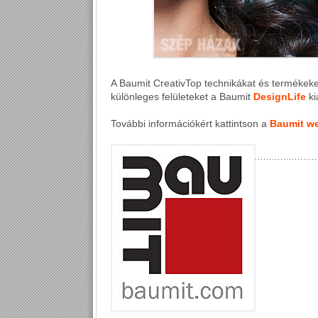
A Baumit CreativTop technikákat és termékek
különleges felületeket a Baumit
DesignLife
ki
További információkért kattintson a
Baumit we