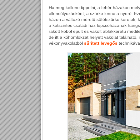
Ha meg kellene tippelni, a fehér házakon mely 
ellensúlyozásként, a szürke lenne a nyerő. E
házon a változó méretű sötétszürke keretek, k
a kétszintes családi ház lépcsőházának hangs
rakott kőből épült és vakolt ablakkeretű medit
de itt a kőhomlokzat helyett vakolat található
vékonyvakolatból
sűrített levegős
technikával 