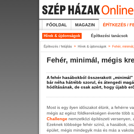
FŐOLDAL
MAGAZIN
ÉPÍTKEZÉS / F
Hírek & újdonságok
Építkezési tanácsok
»
»
Építkezés / felújítás
Hírek & újdonságok
Fehér, minimál
Fehér, minimál, mégis kre
A fehér hasábokból összerakott „minimál” é
bár néha hátrébb szorul, és átengedi magá
hódításának, de csak azért, hogy újabb er
Most is egy ilyen időszakot élünk, a fehérre 
mégis az egész földkerekségen évente több sz
Challenge
nemzetközi építészeti versenyen, a
Ezeknek többsége fehér színű, a hasábok, osz
épület, mégis mindegyik más és más a vakolat