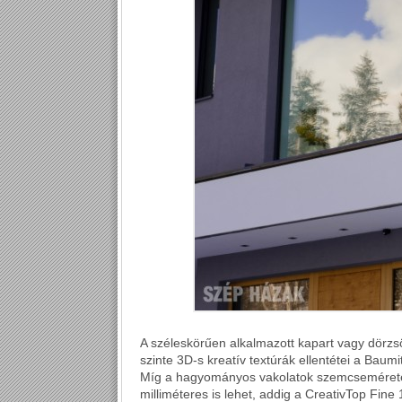
A széleskörűen alkalmazott kapart vagy dörzsölt
szinte 3D-s kreatív textúrák ellentétei a Baum
Míg a hagyományos vakolatok szemcsemérete 
milliméteres is lehet, addig a CreativTop Fine 1