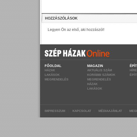
FŐOLDAL
MAGAZIN
ÉPÍ
HÁZAK
AKTUÁLIS SZÁM
HÍR
LAKÁSOK
KORÁBBI SZÁMOK
ÉPÍ
MEGRENDELÉS
MEGRENDELÉS
HÁZAK
LAKÁSOK
|
|
|
IMPRESSZUM
KAPCSOLAT
MÉDIAAJÁNLAT
MEG