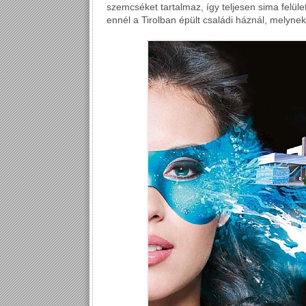
szemcséket tartalmaz, így teljesen sima felüle
ennél a Tirolban épült családi háznál, melyne