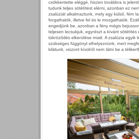
csökkentette eléggé, hiszen továbbra is jelent
tudunk teljes sötétítést elérni, azonban ez ne
zsalúziát alkalmaztunk, mely egy külső, fém l
forgathatók, illetve fel és le mozgathatók. Ezá
engedjünk be, azonban a fény mégis bejusson
teljesen lecsukjuk, egyrészt a kívánt sötétít
tükröződés elkerülése miatt. A zsalúzia egyik
szükséges függönyt elhelyeznünk, mert megfelel
kilátunk, viszont kívülről nem látni be a télikert