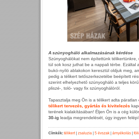
A szúnyogháló alkalmazásának kérdése
Szúnyoghálókat nem építettünk télikertünkre, u
túl sok kosz juthat be a nappali térbe. Ezáltal
bukó-nyíló ablakokon keresztül oldjuk meg, a
pedig a télikert tetőszerkezetébe beépített r
szerint elhelyezhető szúnyogháló a teljes kö
pliszé-, toló- vagy fix szúnyoghálóról.
Tapasztalja meg Ön is a télikert adta páratla
télikert tervezés, gyártás és kivitelezés
kapc
terének kialakításában! Éljen Ön is a cég kül
30-ig
leadja megrendelését, úgy ingyen felépít
Címkék:
télikert
|
zsaluzia
|
5 évszak
|
árnyékolás
|
fól