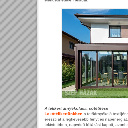
elengedhetetlen feladat.
A télikert árnyékolása, sötétítése
Lakótélikertünkben
a tetőárnyékoló textiljén
ereszti át a legkevesebb fényt és napenergiá
tekintetében, napvédő fóliázást kapott, azon