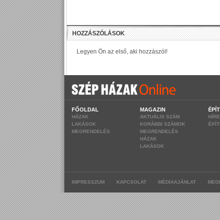
FŐOLDAL
MAGAZIN
ÉPÍ
HÁZAK
AKTUÁLIS SZÁM
HÍR
LAKÁSOK
KORÁBBI SZÁMOK
ÉPÍ
MEGRENDELÉS
MEGRENDELÉS
HÁZAK
LAKÁSOK
|
|
|
IMPRESSZUM
KAPCSOLAT
MÉDIAAJÁNLAT
MEG