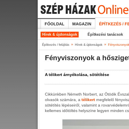
FŐOLDAL
MAGAZIN
ÉPÍTKEZÉS / F
Hírek & újdonságok
Építkezési tanácsok
»
»
Építkezés / felújítás
Hírek & újdonságok
Fényviszonyok 
Fényviszonyok a hőszigete
A télikert árnyékolása, sötétítése
Cikkünkben Németh Norbert, az Ötödik Évszak 
olvasók számára, a
télikert
megfelelő fényvisz
sötétítés lépéseiről, valamint a rovarvédelemr
kellemes időtöltés helyszíne legyen minden c