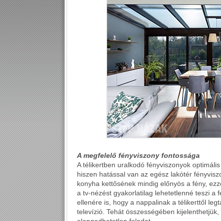
A megfelelő fényviszony fontossága
A télikertben uralkodó fényviszonyok optimális
hiszen hatással van az egész lakótér fényvisz
konyha kettősének mindig előnyös a fény, ez
a tv-nézést gyakorlatilag lehetetlenné teszi 
ellenére is, hogy a nappalinak a télikerttől le
televízió. Tehát összességében kijelenthetjük