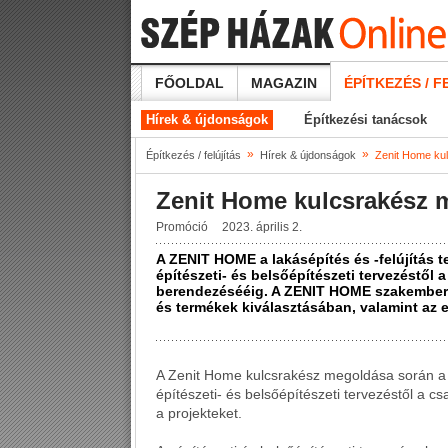
FŐOLDAL
MAGAZIN
ÉPÍTKEZÉS / F
Hírek & újdonságok
Építkezési tanácsok
»
»
Építkezés / felújítás
Hírek & újdonságok
Zenit Home ku
Zenit Home kulcsrakész
Promóció
2023. április 2.
A ZENIT HOME a lakásépítés és -felújítás te
építészeti- és belsőépítészeti tervezéstől 
berendezésééig. A ZENIT HOME szakember
és termékek kiválasztásában, valamint az
A Zenit Home kulcsrakész megoldása során a 
építészeti- és belsőépítészeti tervezéstől a c
a projekteket.