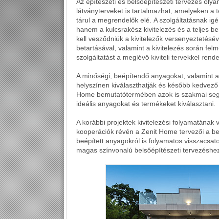
Az építészeti és belsőépítészeti tervezés olya
látványterveket is tartalmazhat, amelyeken a 
tárul a megrendelők elé.
A szolgáltatásnak ig
hanem a kulcsrakész kivitelezés és a teljes 
kell vesződniük a kivitelezők versenyeztetésév
betartásával, valamint a kivitelezés során fe
szolgáltatást a meglévő kiviteli tervekkel rend
A minőségi, beépítendő anyagokat, valamint 
helyszínen kiválaszthatják és később kedvező
Home bemutatótermében azok is szakmai segí
ideális anyagokat és termékeket kiválasztani.
A korábbi projektek kivitelezési folyamatának
kooperációk révén a Zenit Home tervezői a be
beépített anyagokról is folyamatos visszacsat
magas színvonalú belsőépítészeti tervezéshe