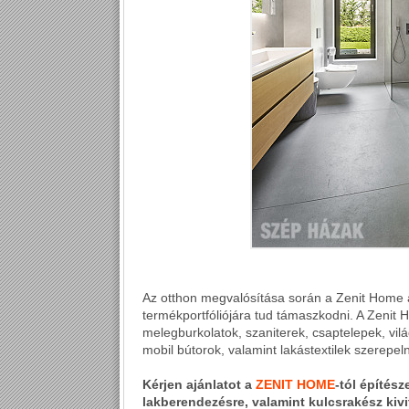
Az otthon megvalósítása során a Zenit Home a
termékportfóliójára tud támaszkodni. A Zenit
melegburkolatok, szaniterek, csaptelepek, világ
mobil bútorok, valamint lakástextilek szerepel
Kérjen ajánlatot a
ZENIT HOME
-tól
építésze
lakberendezésre, valamint kulcsrakész kiv