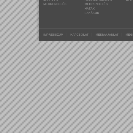
MEGRENDELÉS
MEGRENDELÉS
HÁZAK
LAKÁSOK
|
|
|
IMPRESSZUM
KAPCSOLAT
MÉDIAAJÁNLAT
MEG