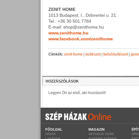
ZENIT HOME
1013 Budapest, I., Döbrentei u. 21.
Tel.: +36 30 501 7784
E-mail: shop@zenithome.hu
www.zenithome.hu
www.facebook.com/zenithome
Címkék:
zenit home
|
építészet
|
belsőépítészet
|
gene
FŐOLDAL
MAGAZIN
ÉPÍ
HÁZAK
AKTUÁLIS SZÁM
HÍR
LAKÁSOK
KORÁBBI SZÁMOK
ÉPÍ