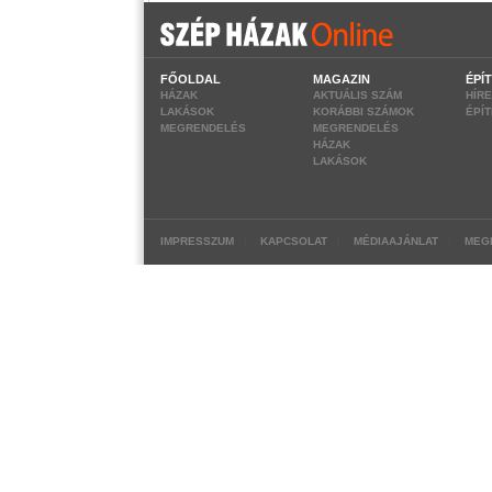
FŐOLDAL
MAGAZIN
ÉPÍ
HÁZAK
AKTUÁLIS SZÁM
HÍR
LAKÁSOK
KORÁBBI SZÁMOK
ÉPÍ
MEGRENDELÉS
MEGRENDELÉS
HÁZAK
LAKÁSOK
|
|
|
IMPRESSZUM
KAPCSOLAT
MÉDIAAJÁNLAT
MEG