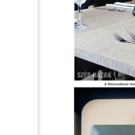
A fémszerkezet rése