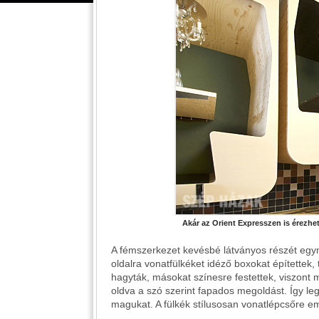
Akár az Orient Expresszen is érezhet
A fémszerkezet kevésbé látványos részét egymá
oldalra vonatfülkéket idéző boxokat építettek
hagyták, másokat színesre festettek, viszont m
oldva a szó szerint fapados megoldást. Így le
magukat. A fülkék stílusosan vonatlépcsőre em