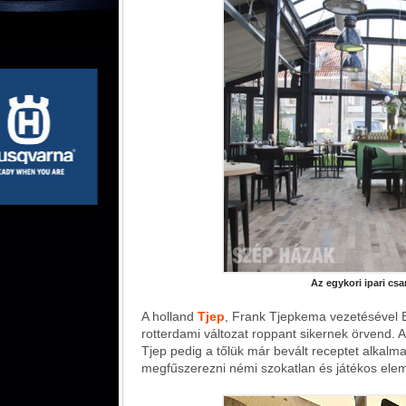
Az egykori ipari cs
A holland
Tjep
, Frank Tjepkema vezetésével B
rotterdami változat roppant sikernek örvend. A
Tjep pedig a tőlük már bevált receptet alkalma
megfűszerezni némi szokatlan és játékos ele