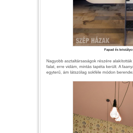
Fapad és kristályc
Nagyobb asztaltársaságok részére alakították 
falat, erre vidám, mintás tapéta került. A faan
egyterű, ám látszólag sokféle módon berende