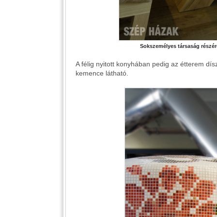
Sokszemélyes társaság részére
A félig nyitott konyhában pedig az étterem dís
kemence látható.