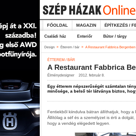
FŐOLDAL
MAGAZIN
ÉPÍTKEZÉS / F
Családi ház
Enteriőr
Bútor / tárgy
»
»
Design
Étterem / bár
A Restaurant Fabbrica Bergenben
ÉTTEREM / BÁR
A Restaurant Fabbrica B
Élménydesigner
2012. február 8.
Egy étterem népszerűségét számtalan ténye
minősége, a belső tér látványa biztos, hog
Fentiekből kiindulva bátran állíthatjuk, hogy
Állítólag a séf és a személyzet is érti a dolgát
hogy a vendég elégedett legyen.