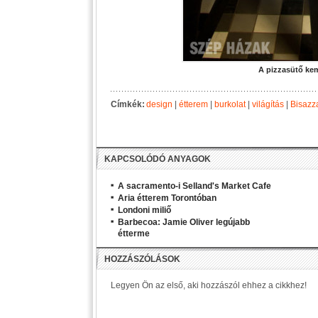
A pizzasütő ke
Címkék:
design
|
étterem
|
burkolat
|
világítás
|
Bisazz
KAPCSOLÓDÓ ANYAGOK
A sacramento-i Selland's Market Cafe
Aria étterem Torontóban
Londoni miliő
Barbecoa: Jamie Oliver legújabb
étterme