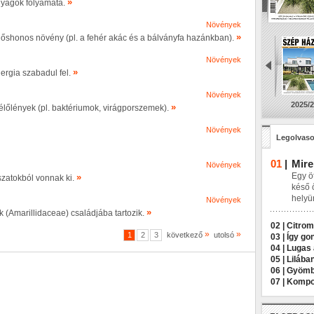
»
anyagok folyamata.
Növények
»
em őshonos növény (pl. a fehér akác és a bálványfa hazánkban).
Növények
»
ergia szabadul fel.
Növények
2025/2
»
lőlények (pl. baktériumok, virágporszemek).
Növények
Legolvaso
01
|
Mire
Növények
Egy öt
»
szatokból vonnak ki.
késő 
helyü
Növények
»
k (Amarillidaceae) családjába tartozik.
02 |
Citrom
»
»
1
2
3
következő
utolsó
03 |
Így go
04 |
Lugas 
05 |
Lilába
06 |
Gyömbé
07 |
Kompos