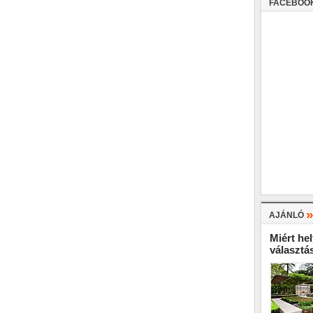
FACEBOO
AJÁNLÓ
Miért hel
választá