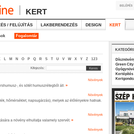
BELÉPÉS
KERT
ÉS / FELÚJÍTÁS
LAKBERENDEZÉS
DESIGN
KERT
sok
Fogalomtár
KATEGÓR
K
L
M
N
O
P
Q
R
S
T
U
V
W
X
Y
Z
123
Dísznövé
Green Cit
Kifejezés:
Keres
Gyógynöv
Kertépíté
Kertgond
Növények
»
yershumusz-, és sötét humuszrétegből áll.
Növények
adék, hőmérséklet, napsugárzás), melyek az élőlényekre hatnak.
Növények
»
tására a növény elhullatja valamely szervét.
Növények