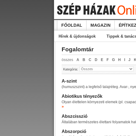
FŐOLDAL
MAGAZIN
ÉPÍTKEZ
Hírek & újdonságok
Tippek & tanác
Fogalomtár
összes
A
B
C
D
E
F
G
H
I
J
Kategória:
A-szint
(humuszszint) a legfelső talajréteg. Avar-, n
Abiotikus tényezők
Olyan élettelen környezeti elemek (pl. csap
»
Abszcisszió
Általában természetes élettani folyamatok ha
Abszorpció