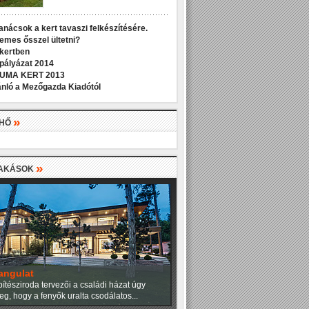
anácsok a kert tavaszi felkészítésére.
demes ősszel ültetni?
 kertben
 pályázat 2014
UMA KERT 2013
nló a Mezőgazda Kiadótól
»
LHŐ
»
LAKÁSOK
angulat
ítésziroda tervezői a családi házat úgy
eg, hogy a fenyők uralta csodálatos...