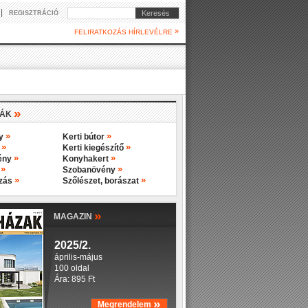
|
Keresés
REGISZTRÁCIÓ
»
FELIRATKOZÁS HÍRLEVÉLRE
»
IÁK
»
»
ny
Kerti bútor
»
»
y
Kerti kiegészítő
»
»
ény
Konyhakert
»
»
s
Szobanövény
»
»
ozás
Szőlészet, borászat
»
MAGAZIN
2025/2.
április-május
100 oldal
Ára: 895 Ft
»
Megrendelem