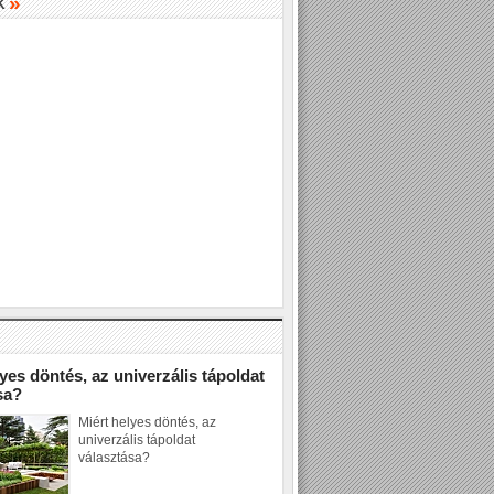
»
K
»
yes döntés, az univerzális tápoldat
sa?
Miért helyes döntés, az
univerzális tápoldat
választása?