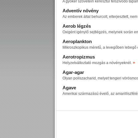
A gyökér szövetein keresztül felszívódó táp
Adventív növény
Az emberek által behurcolt, elterjesztett, n
Aerob légzés
Oxigént igénylő sejtlégzés, melynek során en
Aeroplankton
Mikroszkopikus méretű, a levegőben lebegő é
Aerotropizmus
»
Helyzetváltoztató mozgás a növényeknél.
Agar-agar
Olyan poliszacharid, melyet tengeri vörösmo
Agave
Amerikai származású évelő, az amarilliszfélé