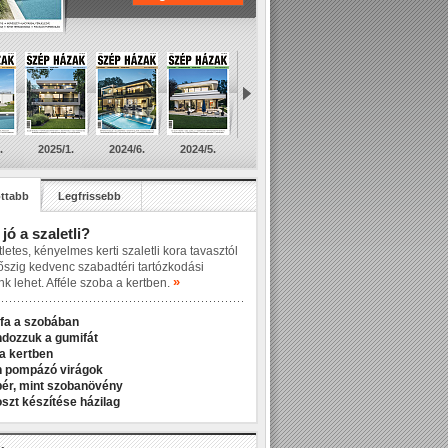
.
2025/1.
2024/6.
2024/5.
ttabb
Legfrissebb
 jó a szaletli?
letes, kényelmes kerti szaletli kora tavasztól
őszig kedvenc szabadtéri tartózkodási
»
nk lehet. Afféle szoba a kertben.
fa a szobában
ndozzuk a gumifát
a kertben
n pompázó virágok
r, mint szobanövény
zt készítése házilag