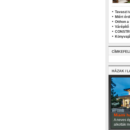
Tavaszi t
Miért ér
Otthon a
Várépítő
CONSTR
Könyvajá
CÍMKEFE
HÁZAK / 
Miami h
A neves ép
alkották m