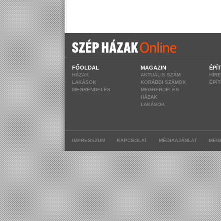
FŐOLDAL
MAGAZIN
ÉPÍ
HÁZAK
AKTUÁLIS SZÁM
HÍR
LAKÁSOK
KORÁBBI SZÁMOK
ÉPÍ
MEGRENDELÉS
MEGRENDELÉS
HÁZAK
LAKÁSOK
|
|
|
IMPRESSZUM
KAPCSOLAT
MÉDIAAJÁNLAT
MEG