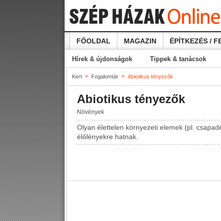
FŐOLDAL
MAGAZIN
ÉPÍTKEZÉS / F
Hírek & újdonságok
Tippek & tanácsok
»
»
Kert
Fogalomtár
Abiotikus tényezők
Abiotikus tényezők
Növények
Olyan élettelen környezeti elemek (pl. csapa
élőlényekre hatnak.