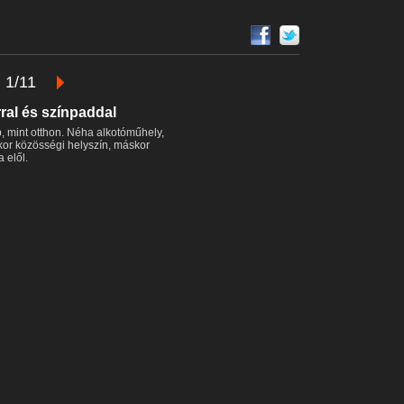
1/11
rral és színpaddal
, mint otthon. Néha alkotóműhely,
lykor közösségi helyszín, máskor
 elől.