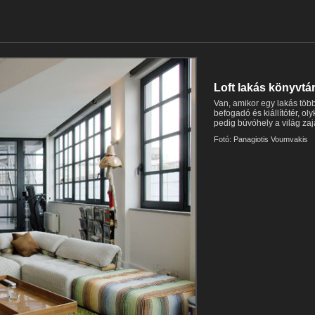
Loft lakás könyvtá
Van, amikor egy lakás több
befogadó és kiállítótér, o
pedig búvóhely a világ zaja
Fotó: Panagiotis Voumvakis