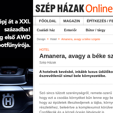
FŐOLDAL
MAGAZIN
ÉPÍTKEZÉS / F
Családi ház
Enteriőr
Bútor / tárgy
»
»
Design
Hotel
Amanera, avagy a béke szigete
HOTEL
Amanera, avagy a béke sz
Szép Házak
A hotelnek kevésbé, inkább luxus üdülőko
észrevétlenül simul bele környezetébe.
Szó sincs túlzott szerénységről, remete-szerű
hogy ezt a csodás környéket bűn lenne egy be
hogy az épületek illeszkedjenek a tájba, kö
részletéhez, beleértve a komplexumot körülvev
Cordillerák és a közeli óceán látványát is.