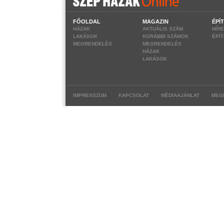
FŐOLDAL
MAGAZIN
ÉPÍ
HÁZAK
AKTUÁLIS SZÁM
HÍR
LAKÁSOK
KORÁBBI SZÁMOK
ÉPÍ
MEGRENDELÉS
MEGRENDELÉS
HÁZAK
LAKÁSOK
|
|
|
IMPRESSZUM
KAPCSOLAT
MÉDIAAJÁNLAT
MEG