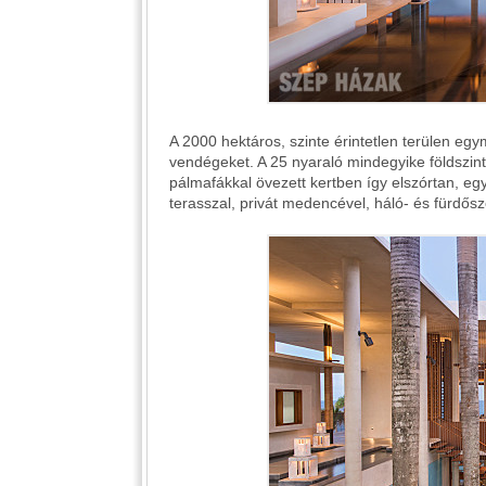
A 2000 hektáros, szinte érintetlen terülen eg
vendégeket. A 25 nyaraló mindegyike földszint
pálmafákkal övezett kertben így elszórtan, eg
terasszal, privát medencével, háló- és fürdősz