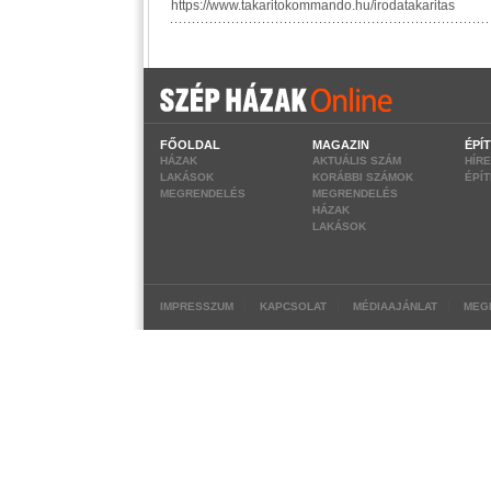
FŐOLDAL
MAGAZIN
ÉPÍ
HÁZAK
AKTUÁLIS SZÁM
HÍR
LAKÁSOK
KORÁBBI SZÁMOK
ÉPÍ
MEGRENDELÉS
MEGRENDELÉS
HÁZAK
LAKÁSOK
|
|
|
IMPRESSZUM
KAPCSOLAT
MÉDIAAJÁNLAT
MEG