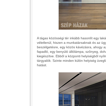
A tágas közösségi tér inkább hasonlít egy laká
véletlenül, hiszen a munkatársaknak és az ügyf
beszélgetésre, egy közös kávézásra, ahogy a
fapadló, egy benyúló állólámpa, szőnyeg, doh
kiegészítve. Ebből a központi helyiségből nyíl
tárgyalók. Szinte minden külön helyiség üvegfal
hatást.