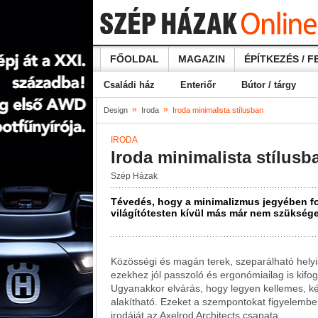
FŐOLDAL
MAGAZIN
ÉPÍTKEZÉS / F
Családi ház
Enteriőr
Bútor / tárgy
»
»
Design
Iroda
Iroda minimalista stílusban
IRODA
Iroda minimalista stílusb
Szép Házak
Tévedés, hogy a minimalizmus jegyében fo
világítótesten kívül más már nem szüksége
Közösségi és magán terek, szeparálható helyis
ezekhez jól passzoló és ergonómiailag is kifo
Ugyanakkor elvárás, hogy legyen kellemes, ké
alakítható. Ezeket a szempontokat figyelembe 
irodáját az Axelrod Architects csapata.