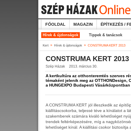
FŐOLDAL
MAGAZIN
ÉPÍTKEZÉS / F
Hírek & újdonságok
Tippek & tanácsok
»
»
Kert
Hírek & újdonságok
CONSTRUMA KERT 2013
CONSTRUMA KERT 2013
Szép Házak
2013. március 30.
A kertkultúra az otthonteremtés szerves 
témaként jelenik meg az OTTHONDesign, 
a HUNGEXPO Budapesti Vásárközpontban 201
A CONSTRUMA KERT jól illeszkedik az építőipar
kiállításcsokorba, teljessé téve a kínálatot
szakemberek számára kiváló lehetőséget nyújt 
trendek feltérképezésére, míg a nagyközönségn
lehetőséget kínál. A kiállítási csokor biztosí