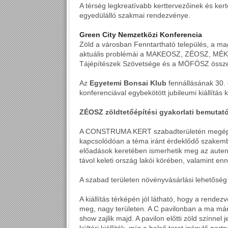
A térség legkreatívabb kerttervezőinek és ke
egyedülálló szakmai rendezvénye.
Green City Nemzetközi Konferencia
Zöld a városban Fenntartható település, a ma
aktuális problémái a MAKEOSZ, ZÉOSZ, MÉK T
Tájépítészek Szövetsége és a MÖFÖSZ össz
Az
Egyetemi Bonsai Klub
fennállásának 30. 
konferenciával egybekötött jubileumi kiállítás
ZÉOSZ zöldtetőépítési gyakorlati bemutat
A CONSTRUMA KERT szabadterületén megépü
kapcsolódóan a téma iránt érdeklődő szakem
előadások keretében ismerhetik meg az autent
távol keleti ország lakói körében, valamint en
A szabad területen növényvásárlási lehetőség
A kiállítás térképén jól látható, hogy a rende
meg, nagy területen. A C pavilonban a ma már
show zajlik majd. A pavilon előtti zöld színnel 