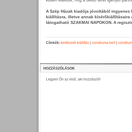
kültéri kiállítók, míg a belső teret igénylő par
A Szép Házak kiadója jóvoltából ingyene
kiállításra, illetve annak kísérőkiállításaira
látogatható SZAKMAI NAPOKON. A regisztrá
Címkék:
kertészeti kiállítás
|
construma kert
|
constru