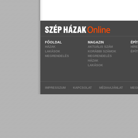
FŐOLDAL
MAGAZIN
ÉPÍ
HÁZAK
AKTUÁLIS SZÁM
HÍR
LAKÁSOK
KORÁBBI SZÁMOK
ÉPÍ
MEGRENDELÉS
MEGRENDELÉS
HÁZAK
LAKÁSOK
|
|
|
IMPRESSZUM
KAPCSOLAT
MÉDIAAJÁNLAT
MEG