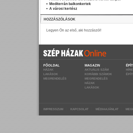
Mediterrán balkonkertek
A városi kertész
FŐOLDAL
MAGAZIN
ÉPÍ
HÁZAK
AKTUÁLIS SZÁM
HÍR
LAKÁSOK
KORÁBBI SZÁMOK
ÉPÍ
MEGRENDELÉS
MEGRENDELÉS
HÁZAK
LAKÁSOK
|
|
|
IMPRESSZUM
KAPCSOLAT
MÉDIAAJÁNLAT
MEG