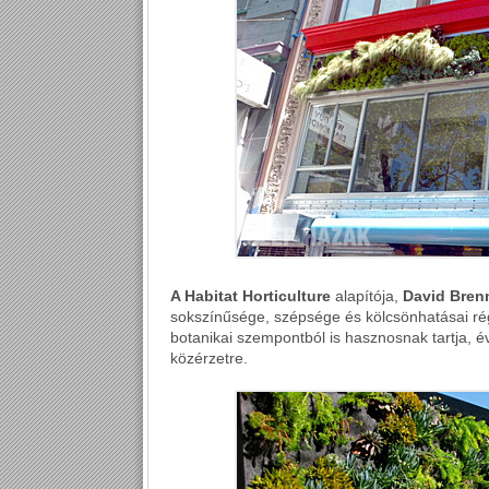
A Habitat Horticulture
alapítója,
David Bren
sokszínűsége, szépsége és kölcsönhatásai rég
botanikai szempontból is hasznosnak tartja, év
közérzetre.