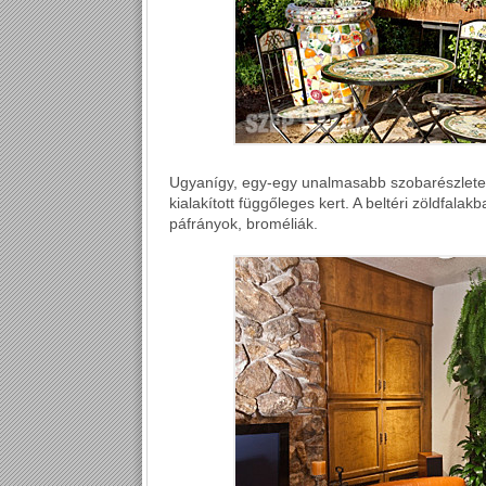
Ugyanígy, egy-egy unalmasabb szobarészletet
kialakított függőleges kert. A beltéri zöldfala
páfrányok, broméliák.