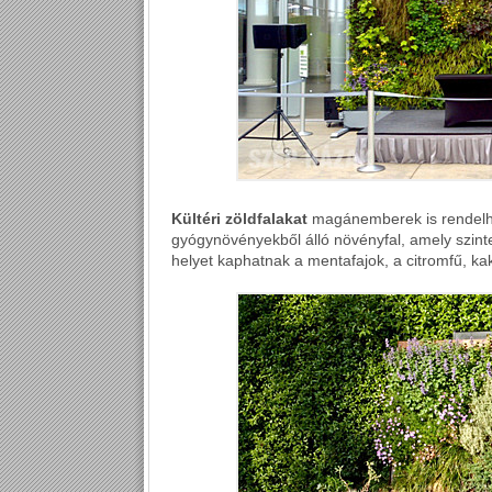
Kültéri zöldfalakat
magánemberek is rendelhet
gyógynövényekből álló növényfal, amely szinte
helyet kaphatnak a mentafajok, a citromfű, k