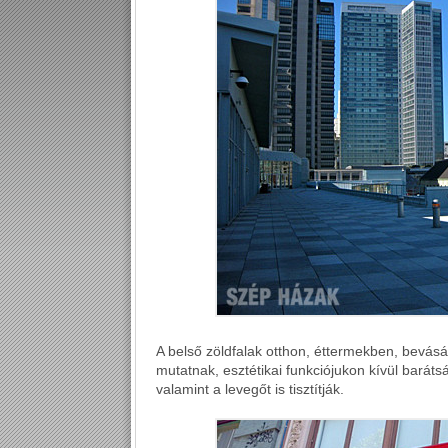
A belső zöldfalak otthon, éttermekben, bevásá
mutatnak, esztétikai funkciójukon kívül barát
valamint a levegőt is tisztítják.