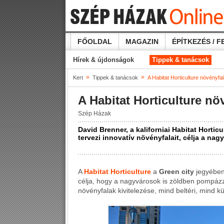
FŐOLDAL
MAGAZIN
ÉPÍTKEZÉS / F
Hírek & újdonságok
Tippek & tanácsok
»
»
Kert
Tippek & tanácsok
A Habitat Horticulture növényfal
A Habitat Horticulture nö
Szép Házak
David Brenner, a kaliforniai Habitat Horticul
tervezi innovatív növényfalait, célja a na
A
Habitat Horticulture
a
Green city
jegyében
célja, hogy a nagyvárosok is zöldben pompázza
növényfalak kivitelezése, mind beltéri, mind kü