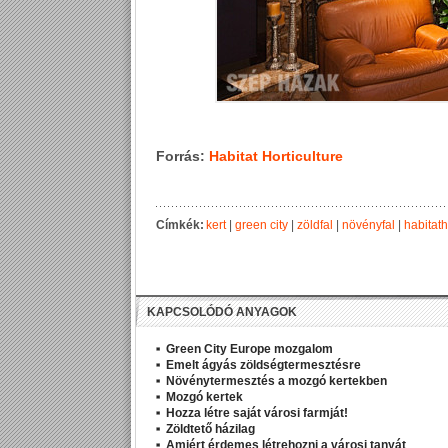
Forrás:
Habitat Horticulture
Címkék:
kert
|
green city
|
zöldfal
|
növényfal
|
habitath
KAPCSOLÓDÓ ANYAGOK
Green City Europe mozgalom
Emelt ágyás zöldségtermesztésre
Növénytermesztés a mozgó kertekben
Mozgó kertek
Hozza létre saját városi farmját!
Zöldtető házilag
Amiért érdemes létrehozni a városi tanyát