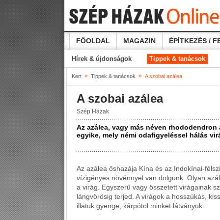
FŐOLDAL
MAGAZIN
ÉPÍTKEZÉS / F
Hírek & újdonságok
Tippek & tanácsok
»
»
Kert
Tippek & tanácsok
A szobai azálea
A szobai azálea
Szép Házak
Az azálea, vagy más néven rhododendron
egyike, mely némi odafigyeléssel hálás vir
Az azálea őshazája Kína és az Indokínai-félszi
vízigényes növénnyel van dolgunk. Olyan azá
a virág. Egyszerű vagy összetett virágainak s
lángvörösig terjed. A virágok a hosszúkás, ki
illatuk gyenge, kárpótol minket látványuk.