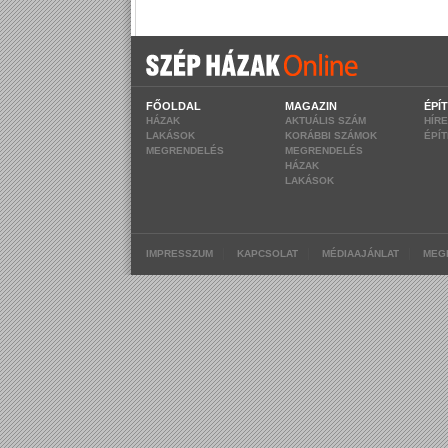
FŐOLDAL
MAGAZIN
ÉPÍ
HÁZAK
AKTUÁLIS SZÁM
HÍR
LAKÁSOK
KORÁBBI SZÁMOK
ÉPÍ
MEGRENDELÉS
MEGRENDELÉS
HÁZAK
LAKÁSOK
|
|
|
IMPRESSZUM
KAPCSOLAT
MÉDIAAJÁNLAT
MEG