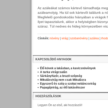
Az azáleákat számos kártevő támadhatja meg,
azáleamolyig. Ha túl sok kártevőt találunk a n
Megfelelő gondoskodás hiányában a virágok h
ilyet tapasztalunk, akkor a helyiségben bizon
száraz. Túl nedves és hideg környezetben vis
Címkék:
növény
|
virág
|
szobanövény
|
azálea
|
rhod
KAPCSOLÓDÓ ANYAGOK
Élő kövek a lakásban, a kavicsnövények
A tarka virágcsalán
Sárkányfüzér, a brazil szépség
Mikulásvirág nem csak Mikulásra
Egyszerű és szép a szobai nebáncsvirág
Papagájvirág, az élő lakásékszer