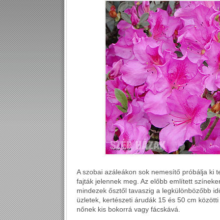
A szobai azáleákon sok nemesítő próbálja ki t
fajták jelennek meg. Az előbb említett színeke
mindezek ősztől tavaszig a legkülönbözőbb id
üzletek, kertészeti árudák 15 és 50 cm között
nőnek kis bokorrá vagy fácskává.