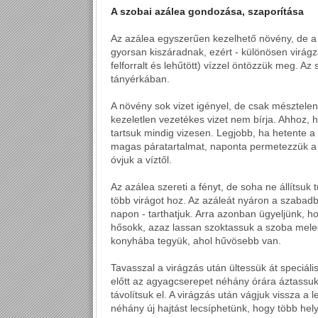
A szobai azálea gondozása, szaporítása
Az azálea egyszerűen kezelhető növény, de a g
gyorsan kiszáradnak, ezért - különösen virág
felforralt és lehűtött) vízzel öntözzük meg. Az 
tányérkában.
A növény sok vizet igényel, de csak mésztelenít
kezeletlen vezetékes vizet nem bírja. Ahhoz, h
tartsuk mindig vizesen. Legjobb, ha hetente a
magas páratartalmat, naponta permetezzük a 
óvjuk a víztől.
Az azálea szereti a fényt, de soha ne állítsuk
több virágot hoz. Az azáleát nyáron a szabadb
napon - tarthatjuk. Arra azonban ügyeljünk, ho
hősokk, azaz lassan szoktassuk a szoba mele
konyhába tegyük, ahol hűvösebb van.
Tavasszal a virágzás után ültessük át speciáli
előtt az agyagcserepet néhány órára áztassuk
távolítsuk el. A virágzás után vágjuk vissza 
néhány új hajtást lecsíphetünk, hogy több he