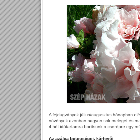
A fejdugványok július/augusztus hónapban el
növények azonban nagyon sok meleget és maga
4 hét időtartamra borítsunk a cserépre egy 
Az azálea betegségei, kártevői