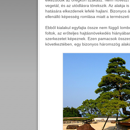
elkezdődik az öregkori szakasz. Nem növeszt ju
vegetál, és az utódlásra törekszik. Az alakja i
hatására elkezdenek lefelé hajlani. Bizonyos 
ellenálló képesség romlása miatt a természet
Ebből kialakul egyfajta össze nem függő lomboz
foltok, az erőteljes hajtásnövekedés hiányá
szerkezetet képeznek. Ezen pamacsok összess
következtében, egy bizonyos háromszög alak