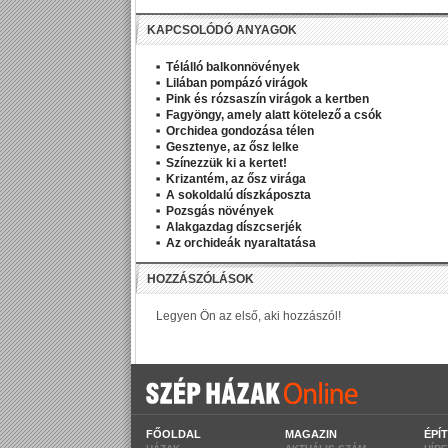
KAPCSOLÓDÓ ANYAGOK
Télálló balkonnövények
Lilában pompázó virágok
Pink és rózsaszín virágok a kertben
Fagyöngy, amely alatt kötelező a csók
Orchidea gondozása télen
Gesztenye, az ősz lelke
Színezzük ki a kertet!
Krizantém, az ősz virága
A sokoldalú díszkáposzta
Pozsgás növények
Alakgazdag díszcserjék
Az orchideák nyaraltatása
FŐOLDAL
MAGAZIN
ÉPÍ