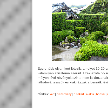
Egyre több olyan kert létezik, amelyet 10-20 v
valamilyen szisztéma szerint. Ezek azóta oly
mélyén lévő növények szinte nem is látszanak
láthatóvá tesszük és kiaknázzuk a bennük lév
Címkék:
kert
|
dísznövény
|
díszkert
|
alakfa
|
bonsai
|