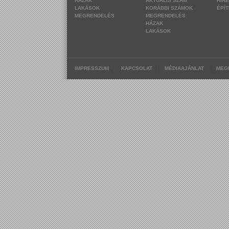
HÁZAK
AKTUÁLIS SZÁM
HÍR
LAKÁSOK
KORÁBBI SZÁMOK
ÉPÍ
MEGRENDELÉS
MEGRENDELÉS
HÁZAK
LAKÁSOK
|
|
|
IMPRESSZUM
KAPCSOLAT
MÉDIAAJÁNLAT
MEG