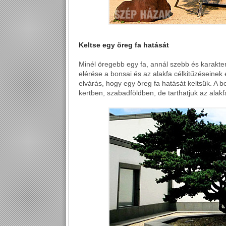
Keltse egy öreg fa hatását
Minél öregebb egy fa, annál szebb és karaktere
elérése a bonsai és az alakfa célkitűzéseinek 
elvárás, hogy egy öreg fa hatását keltsük. A 
kertben, szabadföldben, de tarthatjuk az ala