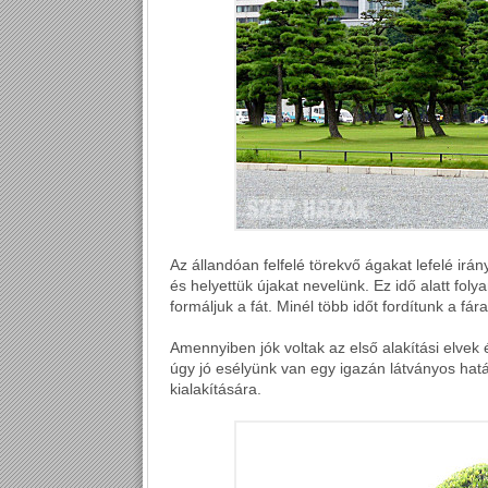
Az állandóan felfelé törekvő ágakat lefelé irán
és helyettük újakat nevelünk. Ez idő alatt foly
formáljuk a fát. Minél több időt fordítunk a fár
Amennyiben jók voltak az első alakítási elvek
úgy jó esélyünk van egy igazán látványos hatás
kialakítására.