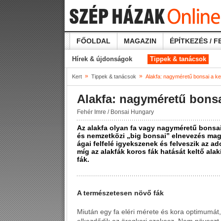
FŐOLDAL
MAGAZIN
ÉPÍTKEZÉS / F
Hírek & újdonságok
Tippek & tanácsok
»
»
Kert
Tippek & tanácsok
Alakfa: nagyméretű bonsai a ke
Alakfa: nagyméretű bonsa
Fehér Imre /
Bonsai Hungary
Az alakfa olyan fa vagy nagyméretű bonsai
és nemzetközi „big bonsai” elnevezés mag
ágai felfelé igyekszenek és felveszik az ad
míg az alakfák koros fák hatását keltő ala
fák.
A természetesen növő fák
Miután egy fa eléri mérete és kora optimumát,