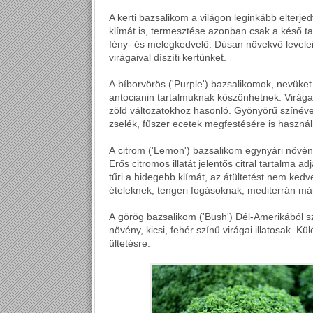
A kerti bazsalikom a világon leginkább elterjedt
klímát is, termesztése azonban csak a késő t
fény- és melegkedvelő. Dúsan növekvő leveleit
virágaival díszíti kertünket.
A bíborvörös ('Purple') bazsalikomok, nevüket
antocianin tartalmuknak köszönhetnek. Virágai
zöld változatokhoz hasonló. Gyönyörű színéve
zselék, fűszer ecetek megfestésére is használ
A citrom ('Lemon') bazsalikom egynyári növény
Erős citromos illatát jelentős citral tartalma 
tűri a hidegebb klímát, az átültetést nem kedv
ételeknek, tengeri fogásoknak, mediterrán má
A görög bazsalikom ('Bush') Dél-Amerikából sz
növény, kicsi, fehér színű virágai illatosak. 
ültetésre.