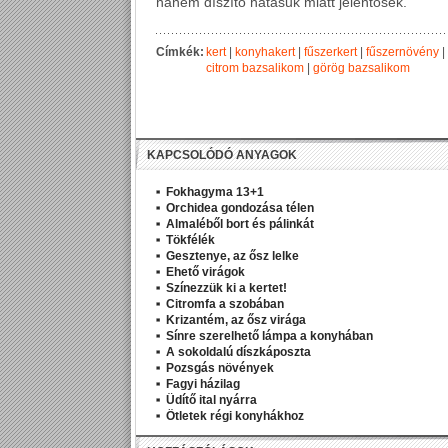
hanem díszítő hatásuk miatt jelentősek.
Címkék:
kert
|
konyhakert
|
fűszerkert
|
fűszernövény
|
citrom bazsalikom
|
görög bazsalikom
KAPCSOLÓDÓ ANYAGOK
Fokhagyma 13+1
Orchidea gondozása télen
Almaléből bort és pálinkát
Tökfélék
Gesztenye, az ősz lelke
Ehető virágok
Színezzük ki a kertet!
Citromfa a szobában
Krizantém, az ősz virága
Sínre szerelhető lámpa a konyhában
A sokoldalú díszkáposzta
Pozsgás növények
Fagyi házilag
Üdítő ital nyárra
Ötletek régi konyhákhoz