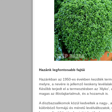
Hazánk legfontosabb fajtái
Hazánkban az 1950-es években kezdték termeszt
melyre, a nevére is jellemző keskeny levélala
Később terjedt el a termesztésben az 'Alyko', 
magas az illóolajtartalmuk, és a hozamuk is.
A díszbazsalikomok közül kedveltek a nagy-, a l
különböző formájú és méretű levélváltozatok