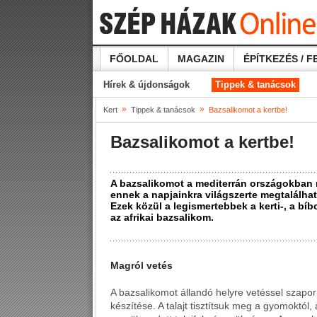
FŐOLDAL
MAGAZIN
ÉPÍTKEZÉS / F
Hírek & újdonságok
Tippek & tanácsok
»
»
Kert
Tippek & tanácsok
Bazsalikomot a kertbe!
Bazsalikomot a kertbe!
A bazsalikomot a mediterrán országokban 
ennek a napjainkra világszerte megtalálhat
Ezek közül a legismertebbek a kerti-, a bíbo
az afrikai bazsalikom.
Magról vetés
A bazsalikomot állandó helyre vetéssel szaporí
készítése. A talajt tisztítsuk meg a gyomoktó