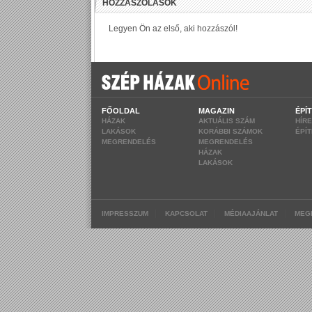
FŐOLDAL
MAGAZIN
ÉPÍ
HÁZAK
AKTUÁLIS SZÁM
HÍR
LAKÁSOK
KORÁBBI SZÁMOK
ÉPÍ
MEGRENDELÉS
MEGRENDELÉS
HÁZAK
LAKÁSOK
|
|
|
IMPRESSZUM
KAPCSOLAT
MÉDIAAJÁNLAT
MEG