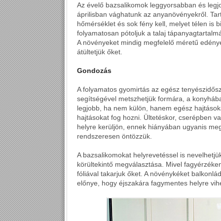
Az évelő bazsalikomok leggyorsabban és legj
áprilisban vághatunk az anyanövényekről. Ta
hőmérséklet és sok fény kell, melyet télen is 
folyamatosan pótoljuk a talaj tápanyagtartalm
A növényeket mindig megfelelő méretű edények
átültetjük őket.
Gondozás
A folyamatos gyomirtás az egész tenyészidősza
segítségével metszhetjük formára, a konyhában 
legjobb, ha nem külön, hanem egész hajtások
hajtásokat fog hozni. Ültetéskor, cserépben v
helyre kerüljön, ennek hiányában ugyanis me
rendszeresen öntözzük.
A bazsalikomokat helyrevetéssel is nevelhetjü
körültekintő megválasztása. Mivel fagyérzéken
fóliával takarjuk őket. A növénykéket balkonl
előnye, hogy éjszakára fagymentes helyre vihe