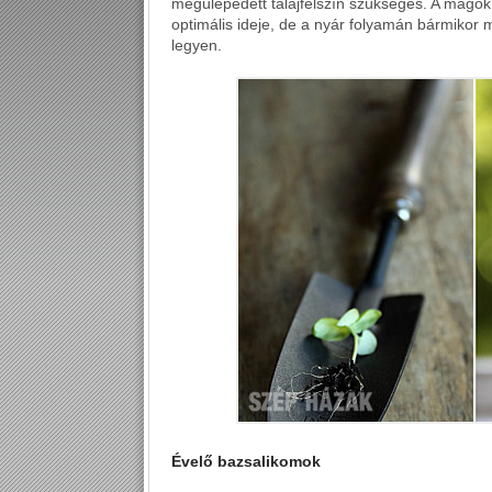
megülepedett talajfelszín szükséges. A magok 
optimális ideje, de a nyár folyamán bármikor 
legyen.
Évelő bazsalikomok