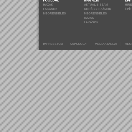
FŐOLDAL
MAGAZIN
ÉPÍ
HÁZAK
AKTUÁLIS SZÁM
HÍR
LAKÁSOK
KORÁBBI SZÁMOK
ÉPÍ
MEGRENDELÉS
MEGRENDELÉS
HÁZAK
LAKÁSOK
|
|
|
IMPRESSZUM
KAPCSOLAT
MÉDIAAJÁNLAT
MEG