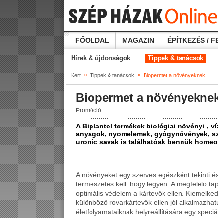
FŐOLDAL
MAGAZIN
ÉPÍTKEZÉS / F
Hírek & újdonságok
Tippek & tanácsok
»
»
Kert
Tippek & tanácsok
Biopermet a növényeknek
Biopermet a növényekne
Promóció
A Biplantol termékek biológiai növényi-, ví
anyagok, nyomelemek, gyógynövények, sz
uronic savak is találhatóak bennük homeo
A növényeket egy szerves egészként tekinti és
természetes kell, hogy legyen. A megfelelő tá
optimális védelem a kártevők ellen. Kiemelke
különböző rovarkártevők ellen jól alkalmazh
életfolyamataiknak helyreállítására egy speci