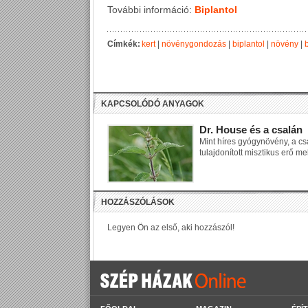
További információ:
Biplantol
Címkék:
kert
|
növénygondozás
|
biplantol
|
növény
|
KAPCSOLÓDÓ ANYAGOK
Dr. House és a csalán
Mint híres gyógynövény, a csa
tulajdonított misztikus erő me