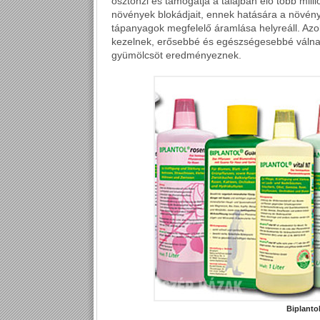
ösztönzi és támogatja a talajban élő több mill
növények blokádjait, ennek hatására a növén
tápanyagok megfelelő áramlása helyreáll. Azo
kezelnek, erősebbé és egészségesebbé válnak
gyümölcsöt eredményeznek.
Biplanto