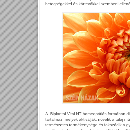
betegségekkel és kártevőkkel szembeni ellen
A Biplantol Vital NT homeopátiás formában d
tartalmaz, melyek aktiválják, növelik a talaj 
természetes termékenysége és fokozódik a 