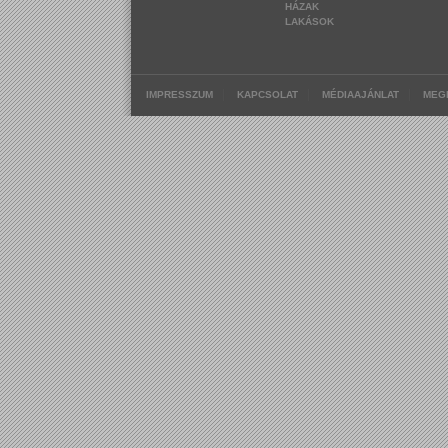
HÁZAK
LAKÁSOK
|
|
|
IMPRESSZUM
KAPCSOLAT
MÉDIAAJÁNLAT
MEG