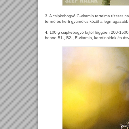
3. A csipkebogyó C-vitamin tartalma tízszer n
termő és kerti gyümölcs közül a legmagasabb 
4. 100 g csipkebogyó fajtól függően 200-1500m
benne B1-, B2-, E-vitamin, karotinoidok és ás