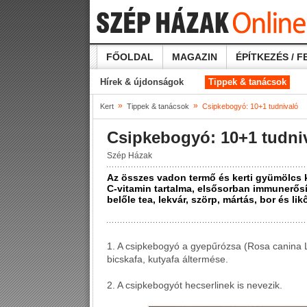
FŐOLDAL
MAGAZIN
ÉPÍTKEZÉS / F
Hírek & újdonságok
Tippek & tanácsok
»
»
Kert
Tippek & tanácsok
Csipkebogyó: 10+1 tudnivaló
Csipkebogyó: 10+1 tudni
Szép Házak
Az összes vadon termő és kerti gyümölcs
C-vitamin tartalma, elsősorban immunerősí
belőle tea, lekvár, szörp, mártás, bor és likő
1. A csipkebogyó a gyepűrózsa (Rosa canina 
bicskafa, kutyafa áltermése.
2. A csipkebogyót hecserlinek is nevezik.