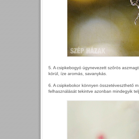
5. A csipkebogyó úgynevezett szőrös aszmag
körül, íze aromás, savanykás.
6. A csipkebokor könnyen összetéveszthető mi
felhasználását tekintve azonban mindegyik te