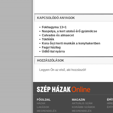
KAPCSOLÓDÓ ANYAGOK
Fokhagyma 13+1
Naspolya, a kert utolsó érő gyümölcse
Calvados és almaecet
Tökfélék
Kora őszi kerti munkák a konyhakertben
Fagyi házilag
Üdítő ital nyárra
FŐOLDAL
MAGAZIN
ÉPÍ
HÁZAK
AKTUÁLIS SZÁM
HÍR
LAKÁSOK
KORÁBBI SZÁMOK
ÉPÍ
MEGRENDELÉS
MEGRENDELÉS