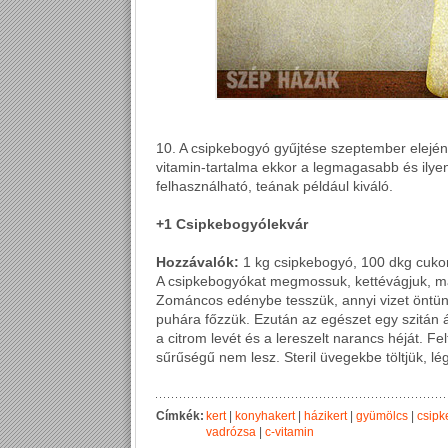
10. A csipkebogyó gyűjtése szeptember elején
vitamin-tartalma ekkor a legmagasabb és ilye
felhasználható, teának például kiváló.
+1 Csipkebogyólekvár
Hozzávalók:
1 kg csipkebogyó, 100 dkg cukor,
A csipkebogyókat megmossuk, kettévágjuk, mag
Zománcos edénybe tesszük, annyi vizet öntünk 
puhára főzzük. Ezután az egészet egy szitán 
a citrom levét és a lereszelt narancs héját. Fe
sűrűségű nem lesz. Steril üvegekbe töltjük, l
Címkék:
kert
|
konyhakert
|
házikert
|
gyümölcs
|
csip
vadrózsa
|
c-vitamin