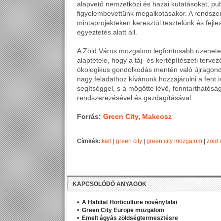
alapvető nemzetközi és hazai kutatásokat, publ
figyelembevettünk megalkotásakor. A rendszer
mintaprojekteken keresztül tesztelünk és fejle
egyeztetés alatt áll.
A Zöld Város mozgalom legfontosabb üzenete
alaptétele, hogy a táj- és kertépítészeti tervez
ökologikus gondolkodás mentén való újragondol
nagy feladathoz kívánunk hozzájárulni a fent i
segítséggel, s a mögötte lévő, fenntarthatós
rendszerezésével és gazdagításával.
Forrás:
Green City
,
Makeosz
Címkék:
kert
|
green city
|
green city mozgalom
|
zöld 
KAPCSOLÓDÓ ANYAGOK
A Habitat Horticulture növényfalai
Green City Europe mozgalom
Emelt ágyás zöldségtermesztésre