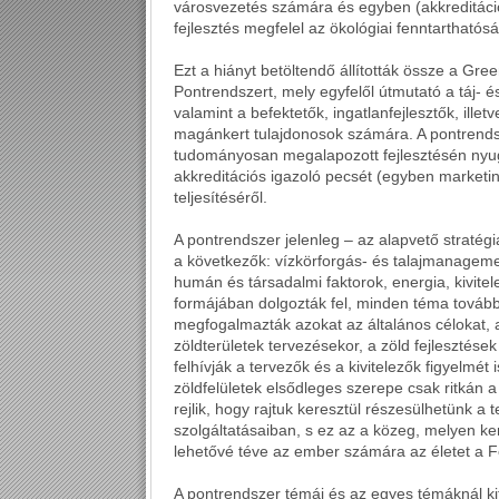
városvezetés számára és egyben (akkreditáci
fejlesztés megfelel az ökológiai fenntartható
Ezt a hiányt betöltendő állították össze a Gre
Pontrendszert, mely egyfelől útmutató a táj- és
valamint a befektetők, ingatlanfejlesztők, illet
magánkert tulajdonosok számára. A pontrendsze
tudományosan megalapozott fejlesztésén nyug
akkreditációs igazoló pecsét (egyben marketin
teljesítéséről.
A pontrendszer jelenleg – az alapvető stratégi
a következők: vízkörforgás- és talajmanagem
humán és társadalmi faktorok, energia, kivite
formájában dolgozták fel, minden téma tovább
megfogalmazták azokat az általános célokat,
zöldterületek tervezésekor, a zöld fejlesztése
felhívják a tervezők és a kivitelezők figyelmét
zöldfelületek elsődleges szerepe csak ritkán
rejlik, hogy rajtuk keresztül részesülhetünk a
szolgáltatásaiban, s ez az a közeg, melyen ke
lehetővé téve az ember számára az életet a F
A pontrendszer témái és az egyes témáknál ki