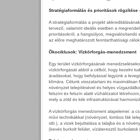
Stratégiaformálás és prioritások rögzítés
A stratégiaformálás a projekt akkreditálásának
tervező, valamint ideális esetben a megrend
prioritásokról, a hangsúlyos, megvalósítandó el
az előre meghatározott fenntarthatósági célok 
Ökociklusok: Vízkörforgás-menedzsment
Egy terület vízkörforgásának menedzselésekor f
vízkörforgását abból a célból, hogy kezelni t
áradásokat, hogy befolyással legyünk a leveg
klímára. Célunk visszatartani és maximálisan 
növényzet telepítésével és helyes vízgazdálko
felszíni és felszín alatti vízhálózatot létrehoz
mely a zöld és kék infrastruktúrával harmonizá
A vízkörforgás menedzsment alapelemei: a cs
művi technikákkal (növényzet, lombos fák tele
stb.), a vizek bejuttatása a talajba és a növé
(kevés burkolt felület, vízáteresztő burkolatok