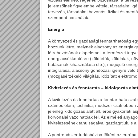
vizuális elérhetőségének biztosítása, a tervez
jellemzőinek figyelembe vétele, társadalmi ig
tervezés, társadalmi bevonás, fizikai és ment
szempont használata.
Energia
A környezeti és gazdasági fenntarthatóság egyi
hozzunk létre, melynek alacsony az energiaig
létrehozásának alapelemei: a természet ingye
energiacsökkentésre (zöldtetők, zöldfalak, növ
hatásának kihasználása stb.), megújuló energi
integrálása, alacsony gondozási igényre való
(mozgásérzékelő világítás, időzített elektrom
Kivitelezés és fenntartás – kidolgozás alat
A kivitelezés és fenntartás a fenntartható sz
számos elem, technika, módszer csak ebben a
jelenleg kidolgozás alatt áll, erős gyakorlati a
körvonalai vázolhatóak fel. Az elméleti anyag
kivitelezésének tanulságaival gazdagítjuk, s 
A pontrendszer tudásbázisa főként az európai