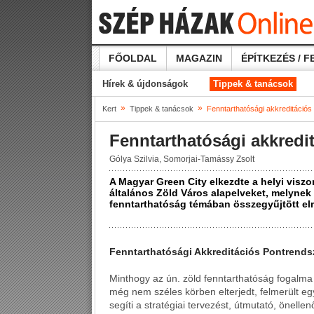
FŐOLDAL
MAGAZIN
ÉPÍTKEZÉS / F
Hírek & újdonságok
Tippek & tanácsok
»
»
Kert
Tippek & tanácsok
Fenntarthatósági akkreditációs
Fenntarthatósági akkredi
Gólya Szilvia, Somorjai-Tamássy Zsolt
A Magyar Green City elkezdte a helyi visz
általános Zöld Város alapelveket, melynek 
fenntarthatóság témában összegyűjtött elm
Fenntarthatósági Akkreditációs Pontrends
Minthogy az ún. zöld fenntarthatóság fogalma 
még nem széles körben elterjedt, felmerült e
segíti a stratégiai tervezést, útmutató, önelle