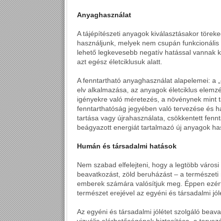
Anyaghasználat
A tájépítészeti anyagok kiválasztásakor töreke
használjunk, melyek nem csupán funkcionális é
lehető legkevesebb negatív hatással vannak kö
azt egész életciklusuk alatt.
A fenntartható anyaghasználat alapelemei: a „
elv alkalmazása, az anyagok életciklus elemz
igényekre való méretezés, a növénynek mint tá
fenntarthatóság jegyében való tervezése és h
tartása vagy újrahasználata, csökkentett fennta
beágyazott energiát tartalmazó új anyagok ha
Humán és társadalmi hatások
Nem szabad elfelejteni, hogy a legtöbb városi
beavatkozást, zöld beruházást – a természeti 
emberek számára valósítjuk meg. Éppen ezért c
természet erejével az egyéni és társadalmi jólé
Az egyéni és társadalmi jólétet szolgáló beavat