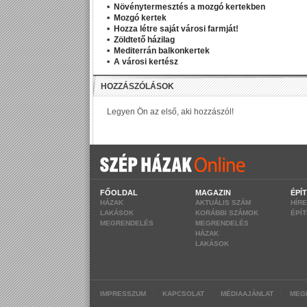
Növénytermesztés a mozgó kertekben
Mozgó kertek
Hozza létre saját városi farmját!
Zöldtető házilag
Mediterrán balkonkertek
A városi kertész
FŐOLDAL
MAGAZIN
ÉPÍ
HÁZAK
AKTUÁLIS SZÁM
HÍR
LAKÁSOK
KORÁBBI SZÁMOK
ÉPÍ
MEGRENDELÉS
MEGRENDELÉS
HÁZAK
LAKÁSOK
|
|
|
IMPRESSZUM
KAPCSOLAT
MÉDIAAJÁNLAT
MEG