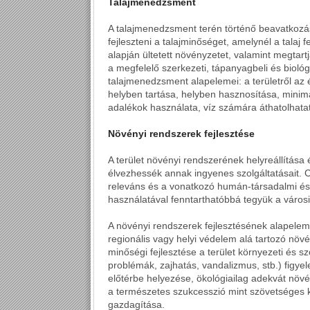
Talajmenedzsment
A talajmenedzsment terén történő beavatkozások
fejleszteni a talajminőséget, amelynél a talaj
alapján ültetett növényzetet, valamint megtar
a megfelelő szerkezeti, tápanyagbeli és biológ
talajmenedzsment alapelemei: a területről az é
helyben tartása, helyben hasznosítása, minimál
adalékok használata, víz számára áthatolhatat
Növényi rendszerek fejlesztése
A terület növényi rendszerének helyreállítása é
élvezhessék annak ingyenes szolgáltatásait. C
releváns és a vonatkozó humán-társadalmi és
használatával fenntarthatóbbá tegyük a városi 
A növényi rendszerek fejlesztésének alapeleme
regionális vagy helyi védelem alá tartozó nö
minőségi fejlesztése a terület környezeti és s
problémák, zajhatás, vandalizmus, stb.) figye
előtérbe helyezése, ökológiailag adekvát növé
a természetes szukcesszió mint szövetséges ki
gazdagítása.