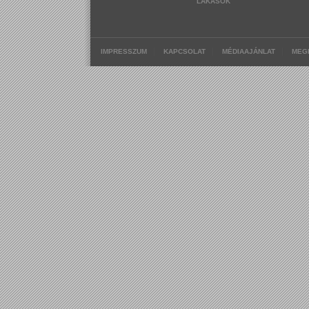
LAKÁSOK
|
|
|
IMPRESSZUM
KAPCSOLAT
MÉDIAAJÁNLAT
MEG