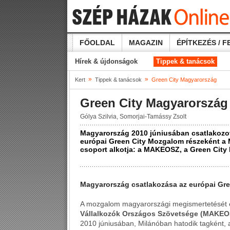
FŐOLDAL
MAGAZIN
ÉPÍTKEZÉS / F
Hírek & újdonságok
Tippek & tanácsok
»
»
Kert
Tippek & tanácsok
Green City Magyarország
Green City Magyarország
Gólya Szilvia, Somorjai-Tamássy Zsolt
Magyarország 2010 júniusában csatlakozot
európai Green City Mozgalom részeként a
csoport alkotja: a MAKEOSZ, a Green City
Magyarország csatlakozása az európai Gr
A mozgalom magyarországi megismertetését
Vállalkozók Országos Szövetsége (MAKEO
2010 júniusában, Milánóban hatodik tagként,