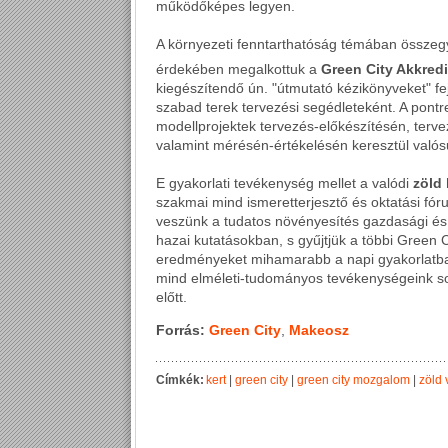
működőképes legyen.
A környezeti fenntarthatóság témában összegy
érdekében megalkottuk a
Green City Akkred
kiegészítendő ún. "útmutató kézikönyveket" fe
szabad terek tervezési segédleteként. A pontr
modellprojektek tervezés-előkészítésén, terv
valamint mérésén-értékelésén keresztül valós
E gyakorlati tevékenység mellet a valódi
zöld
szakmai mind ismeretterjesztő és oktatási fó
veszünk a tudatos növényesítés gazdasági és 
hazai kutatásokban, s gyűjtjük a többi Green C
eredményeket mihamarabb a napi gyakorlatba át
mind elméleti-tudományos tevékenységeink sor
előtt.
Forrás:
Green City
,
Makeosz
Címkék:
kert
|
green city
|
green city mozgalom
|
zöld 