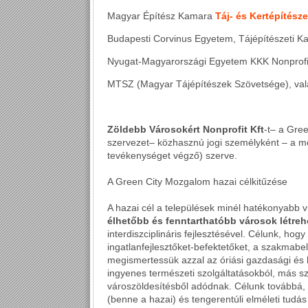
Magyar Építész Kamara
Táj- és Kertépítésze
Budapesti Corvinus Egyetem, Tájépítészeti Ka
Nyugat-Magyarországi Egyetem KKK Nonprofit
MTSZ (Magyar Tájépítészek Szövetsége), val
Zöldebb Városokért Nonprofit Kft
-t– a Gre
szervezet– közhasznú jogi személyként – a m
tevékenységet végző) szerve.
A Green City Mozgalom hazai célkitűzése
A hazai cél a települések minél hatékonyabb 
élhetőbb és fenntarthatóbb városok létre
interdiszciplináris fejlesztésével. Célunk, hog
ingatlanfejlesztőket-befektetőket, a szakmabel
megismertessük azzal az óriási gazdasági és
ingyenes természeti szolgáltatásokból, más sz
városzöldesítésből adódnak. Célunk továbbá, 
(benne a hazai) és tengerentúli elméleti tudá