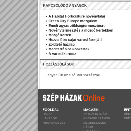
KAPCSOLÓDÓ ANYAGOK
A Habitat Horticulture növényfalai
Green City Europe mozgalom
Emelt ágyás zöldségtermesztésre
Növénytermesztés a mozgó kertekben
Mozgó kertek
Hozza létre saját városi farmját!
Zöldtető házilag
Mediterrán balkonkertek
A városi kertész
FŐOLDAL
MAGAZIN
ÉPÍ
HÁZAK
AKTUÁLIS SZÁM
HÍR
LAKÁSOK
KORÁBBI SZÁMOK
ÉPÍ
MEGRENDELÉS
MEGRENDELÉS
HÁZAK