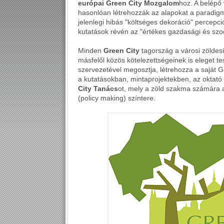
európai Green City Mozgalom
hoz. A belépő 
hasonlóan létrehozzák az alapokat a paradigm
jelenlegi hibás "költséges dekoráció" percep
kutatások révén az "értékes gazdasági és szoci
Minden
Green City
tagország a városi zöldes
másfelől közös kötelezettségeinek is eleget tes
szervezetével megosztja, létrehozza a saját G
a kutatásokban, mintaprojektekben, az oktató
City Tanács
ot, mely a zöld szakma számára 
(policy making) színtere.