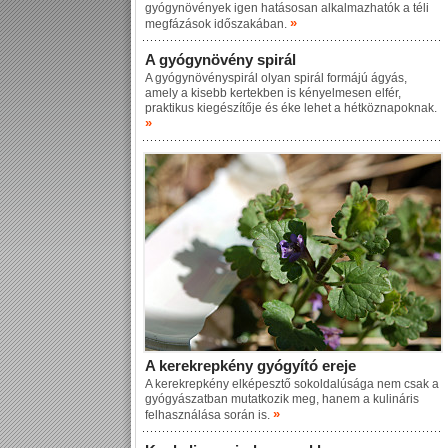
gyógynövények igen hatásosan alkalmazhatók a téli
»
megfázások időszakában.
A gyógynövény spirál
A gyógynövényspirál olyan spirál formájú ágyás,
amely a kisebb kertekben is kényelmesen elfér,
praktikus kiegészítője és éke lehet a hétköznapoknak.
»
A kerekrepkény gyógyító ereje
A kerekrepkény elképesztő sokoldalúsága nem csak a
gyógyászatban mutatkozik meg, hanem a kulináris
»
felhasználása során is.