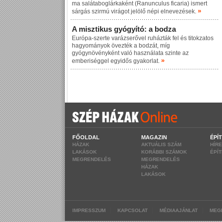
ma salátaboglárkaként (Ranunculus ficaria) ismert
»
sárgás szirmú virágot jelölő népi elnevezések.
A misztikus gyógyító: a bodza
Európa-szerte varázserővel ruházták fel és titokzatos
hagyományok övezték a bodzát, míg
gyógynövényként való használata szinte az
»
emberiséggel egyidős gyakorlat.
FŐOLDAL
MAGAZIN
ÉPÍ
HÁZAK
AKTUÁLIS SZÁM
HÍR
LAKÁSOK
KORÁBBI SZÁMOK
ÉPÍ
MEGRENDELÉS
MEGRENDELÉS
HÁZAK
LAKÁSOK
|
|
|
IMPRESSZUM
KAPCSOLAT
MÉDIAAJÁNLAT
MEG