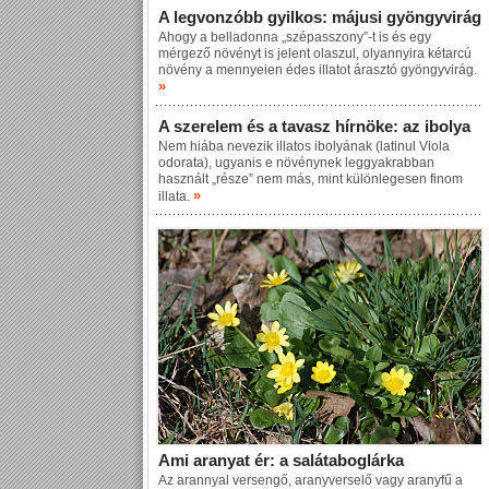
A legvonzóbb gyilkos: májusi gyöngyvirág
Ahogy a belladonna „szépasszony”-t is és egy
mérgező növényt is jelent olaszul, olyannyira kétarcú
növény a mennyeien édes illatot árasztó gyöngyvirág.
»
A szerelem és a tavasz hírnöke: az ibolya
Nem hiába nevezik illatos ibolyának (latinul Viola
odorata), ugyanis e növénynek leggyakrabban
használt „része” nem más, mint különlegesen finom
»
illata.
Ami aranyat ér: a salátaboglárka
Az arannyal versengő, aranyverselő vagy aranyfű a