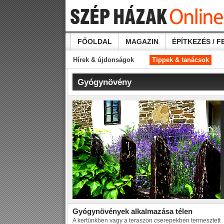
FŐOLDAL
MAGAZIN
ÉPÍTKEZÉS / F
Hírek & újdonságok
Tippek & tanácsok
Gyógynövény
Gyógynövények alkalmazása télen
A kertünkben vagy a teraszon cserepekben termesztett