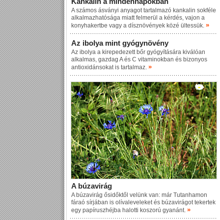
Kankalin a mindennapokban
A számos ásványi anyagot tartalmazó kankalin sokféle
alkalmazhatósága miatt felmerül a kérdés, vajon a
»
konyhakertbe vagy a dísznövények közé ültessük.
Az ibolya mint gyógynövény
Az ibolya a kirepedezett bőr gyógyítására kiválóan
alkalmas, gazdag A és C vitaminokban és bizonyos
»
antioxidánsokat is tartalmaz.
A búzavirág
A búzavirág ősidőktől velünk van: már Tutanhamon
fáraó sírjában is olívaleveleket és búzavirágot tekertek
»
egy papíruszhéjba halotti koszorú gyanánt.