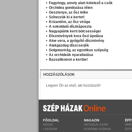
Fagyöngy, amely alatt kötelező a csók
Orchidea gondozása télen
Gesztenye, az ősz lelke
Színezzük ki a kertet!
Krizantém, az ősz virága
A sokoldalú díszkáposzta
Nagyapáink kerti bölcsességei
Dísznövények kora őszi ápolása
Aloe vera, a gyógyító dísznövény
Alakgazdag díszcserjék
Golgotavirág, az egzotikus szépség
Az orchideák nyaraltatása
Bazsalikomot a kertbe!
FŐOLDAL
MAGAZIN
ÉPÍ
HÁZAK
AKTUÁLIS SZÁM
HÍR
LAKÁSOK
KORÁBBI SZÁMOK
ÉPÍ