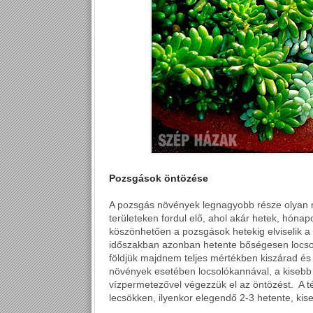
Pozsgások öntözése
A pozsgás növények legnagyobb része olyan me
területeken fordul elő, ahol akár hetek, hóna
köszönhetően a pozsgások hetekig elviselik a v
időszakban azonban hetente bőségesen locsol
földjük majdnem teljes mértékben kiszárad és 
növények esetében locsolókannával, a kisebb
vízpermetezővel végezzük el az öntözést. A 
lecsökken, ilyenkor elegendő 2-3 hetente, kis