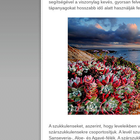
segítségével a viszonylag kevés, gyorsan felve
tápanyagokat hosszabb idő alatt használják fe
A szukkulenseket, aszerint, hogy leveleikben v
szárszukkulensekre csoportosítjuk. A levél sz
Sanseveria-, Aloe- és Agavé-félék. A szárszukk