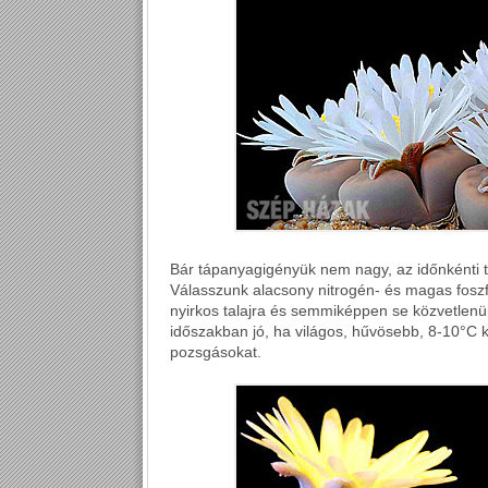
Bár tápanyagigényük nem nagy, az időnkénti t
Válasszunk alacsony nitrogén- és magas foszfo
nyirkos talajra és semmiképpen se közvetlenül
időszakban jó, ha világos, hűvösebb, 8-10°C k
pozsgásokat.