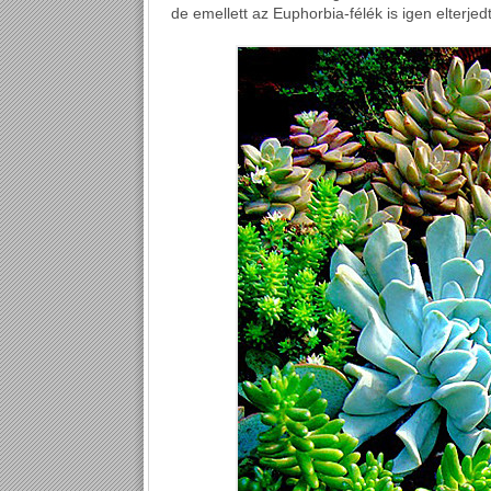
de emellett az Euphorbia-félék is igen elterje