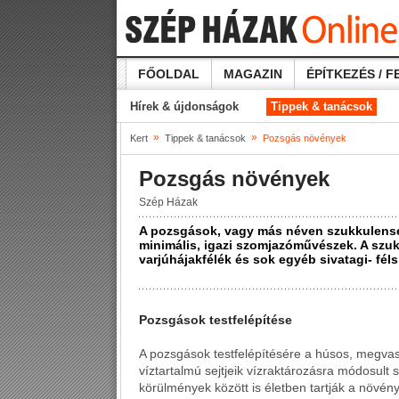
FŐOLDAL
MAGAZIN
ÉPÍTKEZÉS / F
Hírek & újdonságok
Tippek & tanácsok
»
»
Kert
Tippek & tanácsok
Pozsgás növények
Pozsgás növények
Szép Házak
A pozsgások, vagy más néven szukkulense
minimális, igazi szomjazóművészek. A szu
varjúhájakfélék és sok egyéb sivatagi- féls
Pozsgások testfelépítése
A pozsgások testfelépítésére a húsos, megva
víztartalmú sejtjeik vízraktározásra módosult 
körülmények között is életben tartják a növény