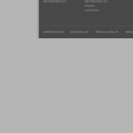
MEGRENDELÉS
MEGRENDELÉS
HÁZAK
LAKÁSOK
|
|
|
IMPRESSZUM
KAPCSOLAT
MÉDIAAJÁNLAT
MEG