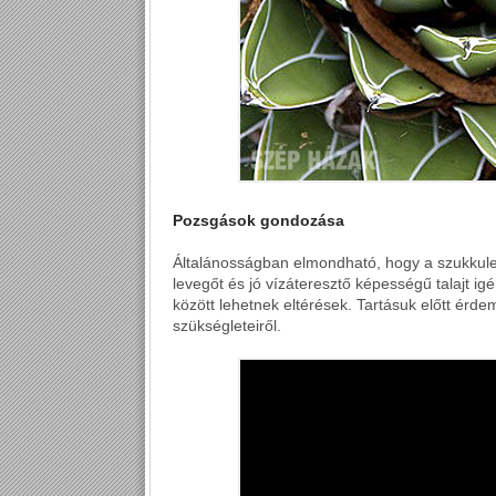
Pozsgások gondozása
Általánosságban elmondható, hogy a szukkule
levegőt és jó vízáteresztő képességű talajt ig
között lehetnek eltérések. Tartásuk előtt érdem
szükségleteiről.