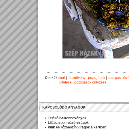
Címkék:
kert
|
dísznövény
|
pozsgások
|
pozsgás növ
ültetése
|
pozsgások öntözése
KAPCSOLÓDÓ ANYAGOK
Télálló balkonnövények
Lilában pompázó virágok
Pink és rózsaszín virágok a kertben