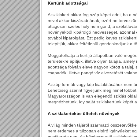
Kertünk adottságai
A sziklakert akkor fog szép képet adni, ha a n
mivel akkor kiszáradnának, ezért ne tervezzün
átlagosan szeles hely nem gond, a szélátfúvá
növényekből kipárolgó nedvességet, azonnal els
további kipárolgást. Ezt pedig kevés sziklakert
telepítjük, akkor feltétlenül gondoskodjunk a tö
Meggátolhatja a kert jó állapotban való megőr
területekre építjük, illetve olyan talajra, amel
adottsága folytán eleve nagyon kötött a talaj,
csapadék, illetve pangó víz elvezetését vala
A szép formák vagy kép kialakításához nem árt
Lehetőség szerint figyeljünk meg minél többe
Magyarországon is van elegendő sziklás oldal,
megnézhetünk, így saját sziklakertünk képét 
A sziklakertekbe ültetett növények
A világ minden tájáról származó összetevőkkel
nem érdemes a túlzottan eltérő igényűeket eg
mediterrán nap- és hőségszerető sziklakerti n