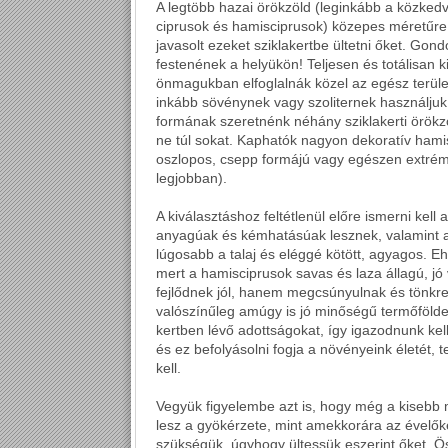
A legtöbb hazai örökzöld (leginkább a közkedve
ciprusok és hamisciprusok) közepes méretűre 
javasolt ezeket sziklakertbe ültetni őket. Go
festenének a helyükön! Teljesen és totálisan k
önmagukban elfoglalnák közel az egész terüle
inkább sövénynek vagy szoliternek használju
formának szeretnénk néhány sziklakerti örökzöl
ne túl sokat. Kaphatók nagyon dekoratív hamis
oszlopos, csepp formájú vagy egészen extrém
legjobban).
A kiválasztáshoz feltétlenül előre ismerni kell 
anyagúak és kémhatásúak lesznek, valamint a k
lúgosabb a talaj és eléggé kötött, agyagos. E
mert a hamisciprusok savas és laza állagú, jó
fejlődnek jól, hanem megcsúnyulnak és tönkre
valószínűleg amúgy is jó minőségű termőföldet
kertben lévő adottságokat, így igazodnunk kel
és ez befolyásolni fogja a növényeink életét, t
kell.
Vegyük figyelembe azt is, hogy még a kisebb 
lesz a gyökérzete, mint amekkorára az évelőké 
szükségük, úgyhogy ültessük eszerint őket. 