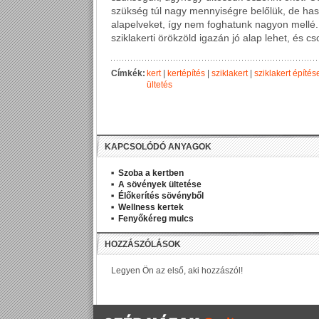
szükség túl nagy mennyiségre belőlük, de has
alapelveket, így nem foghatunk nagyon mellé.
sziklakerti örökzöld igazán jó alap lehet, és 
Címkék:
kert
|
kertépítés
|
sziklakert
|
sziklakert építés
ültetés
KAPCSOLÓDÓ ANYAGOK
Szoba a kertben
A sövények ültetése
Élőkerítés sövényből
Wellness kertek
Fenyőkéreg mulcs