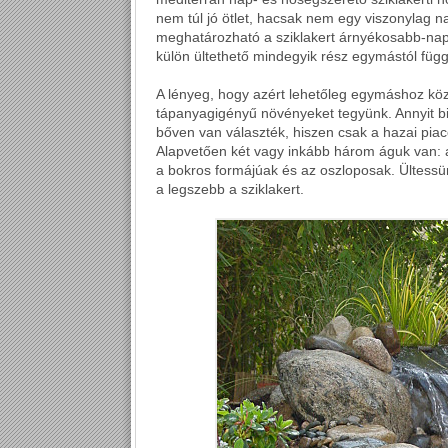
nem túl jó ötlet, hacsak nem egy viszonylag n
meghatározható a sziklakert árnyékosabb-napo
külön ültethető mindegyik rész egymástól függ
A lényeg, hogy azért lehetőleg egymáshoz köze
tápanyagigényű növényeket tegyünk. Annyit bi
bőven van választék, hiszen csak a hazai piac
Alapvetően két vagy inkább három águk van: a
a bokros formájúak és az oszloposak. Ültessü
a legszebb a sziklakert.