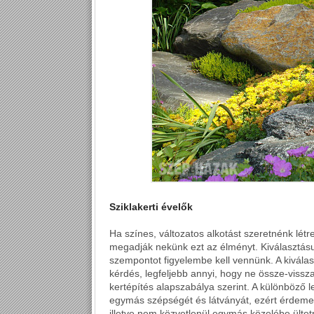
Sziklakerti évelők
Ha színes, változatos alkotást szeretnénk létr
megadják nekünk ezt az élményt. Kiválasztás
szempontot figyelembe kell vennünk. A kiválas
kérdés, legfeljebb annyi, hogy ne össze-vissz
kertépítés alapszabálya szerint. A különböző l
egymás szépségét és látványát, ezért érdemes
illetve nem közvetlenül egymás közelébe ültetn