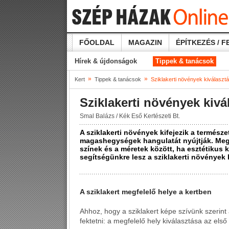
FŐOLDAL
MAGAZIN
ÉPÍTKEZÉS / F
Hírek & újdonságok
Tippek & tanácsok
»
»
Kert
Tippek & tanácsok
Sziklakerti növények kiválaszt
Sziklakerti növények kivá
Smal Balázs / Kék Eső Kertészeti Bt.
A sziklakerti növények kifejezik a termész
magashegységek hangulatát nyújtják. Meg k
színek és a méretek között, ha esztétikus
segítségünkre lesz a sziklakerti növények 
A sziklakert megfelelő helye a kertben
Ahhoz, hogy a sziklakert képe szívünk szerint 
fektetni: a megfelelő hely kiválasztása az el