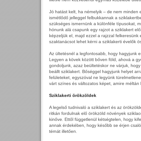
Jó hatást kelt, ha némelyik – de nem minden e
ismétlődő jelleggel felbukkannak a sziklakert
szükséges ismernünk a különféle típusokat, me
hónunk alá csapunk egy rajzot a sziklakert el
képzeljük el, majd ezzel a rajzzal felkeresünk
szaktanácsot lehet kérni a sziklakerti évelők
Az ültetésnél a legfontosabb, hogy hagyjunk 
Legyen a kövek között bőven föld, ahová a gy
gondoljunk, azaz beültetéskor ne várjuk, hogy
beállt sziklakert. Bőséggel hagyjunk helyet arr
felületeket, egyszóval ne legyünk türelmetlene
várt színes és változatos képet, amire méltán
Sziklakerti örökzöldek
A legelső tudnivaló a sziklakert és az örökzöl
ritkán fordulnak elő örökzöld növények szikla
kinőve. Ettől függetlenül kétségtelen, hogy kife
annak érdekében, hogy később se érjen csaló
témát illetően.