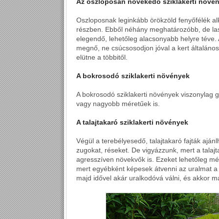
Az oszloposan növekedő sziklakerti növé
Oszloposnak leginkább örökzöld fenyőfélék a
részben. Ebből néhány meghatározóbb, de las
elegendő, lehetőleg alacsonyabb helyre téve.
megnő, ne csúcsosodjon jóval a kert általános
elütne a többitől.
A bokrosodó sziklakerti növények
A bokrosodó sziklakerti növények viszonylag 
vagy nagyobb méretűek is.
A talajtakaró sziklakerti növények
Végül a terebélyesedő, talajtakaró fajták ajánlh
zugokat, réseket. De vigyázzunk, mert a tala
agresszíven növekvők is. Ezeket lehetőleg mér
mert egyébként képesek átvenni az uralmat a sz
majd idővel akár uralkodóvá válni, és akkor má