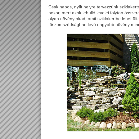
Csak napos, nyílt helyre tervezzünk sziklaker
bokor, mert azok lehulló levelei folyton össze
olyan növény akad, amit sziklakertbe lehet ült
tőszomszédságban lévő nagyobb növény mind