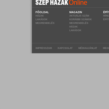
FŐOLDAL
MAGAZIN
ÉPÍ
HÁZAK
AKTUÁLIS SZÁM
HÍR
LAKÁSOK
KORÁBBI SZÁMOK
ÉPÍ
MEGRENDELÉS
MEGRENDELÉS
HÁZAK
LAKÁSOK
|
|
|
IMPRESSZUM
KAPCSOLAT
MÉDIAAJÁNLAT
MEG