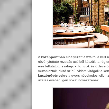
A
középpontban
elhelyezett asztalról a kert 
növényfuttató rozsdás acélból készült, a rég
erre felfutatott
iszalagok, loncok
és
ötlevelű
mutatkoztak, rikító színű, vidám virágaik a ke
kúszónövényekre
a gyors növekedés jellemz
ültetés évében igen sokat növekszenek.