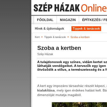
FŐOLDAL
MAGAZIN
ÉPÍTKEZÉS / F
Hírek & újdonságok
Tippek & tanácsok
»
»
Kert
Tippek & tanácsok
Szoba a kertben
Szoba a kertben
Szép Házak
A tulajdonosok egy színes, vidám kertet s
láthatják vendégeiket. A tervezők egy igen
ötvöződik a stílus, a természetesség és a f
A kert egy impozáns társasház részét képezi,
kialakítása
, mely igen érdekes hatást kelt. Bá
dimenzióját mutatja magából.