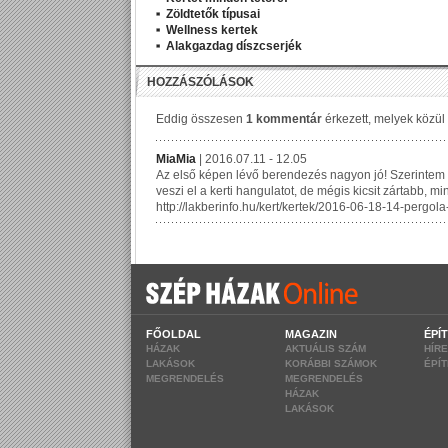
Zöldtetők típusai
Wellness kertek
Alakgazdag díszcserjék
FŐOLDAL
MAGAZIN
ÉPÍ
HÁZAK
AKTUÁLIS SZÁM
HÍR
LAKÁSOK
KORÁBBI SZÁMOK
ÉPÍ
MEGRENDELÉS
MEGRENDELÉS
HÁZAK
LAKÁSOK