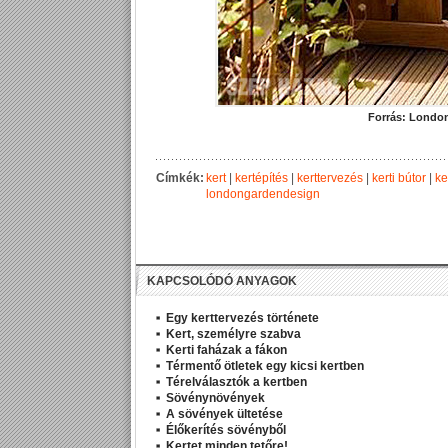
Forrás:
London
Címkék:
kert
|
kertépítés
|
kerttervezés
|
kerti bútor
|
ke
londongardendesign
KAPCSOLÓDÓ ANYAGOK
Egy kerttervezés története
Kert, személyre szabva
Kerti faházak a fákon
Térmentő ötletek egy kicsi kertben
Térelválasztók a kertben
Sövénynövények
A sövények ültetése
Élőkerítés sövényből
Kertet minden tetőre!