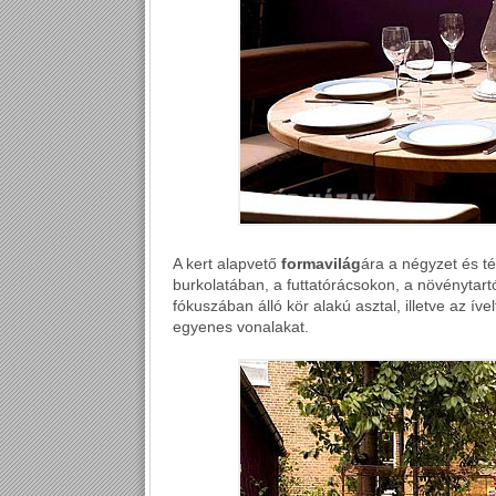
A kert alapvető
formavilág
ára a négyzet és té
burkolatában, a futtatórácsokon, a növénytart
fókuszában álló kör alakú asztal, illetve az íve
egyenes vonalakat.