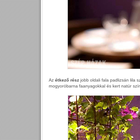
Az
étkező rész
jobb oldali fala padlizsán lila 
mogyoróbarna faanyagokkal és kert natúr szín