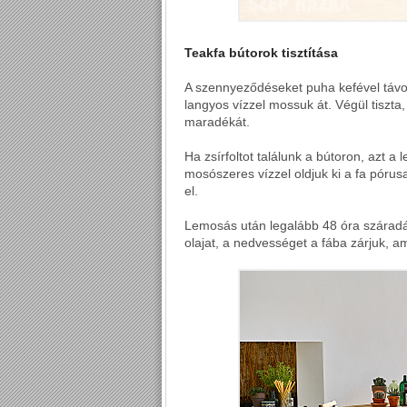
Teakfa bútorok tisztítása
A szennyeződéseket puha kefével távol
langyos vízzel mossuk át. Végül tiszta,
maradékát.
Ha zsírfoltot találunk a bútoron, azt a
mosószeres vízzel oldjuk ki a fa pórus
el.
Lemosás után legalább 48 óra száradás
olajat, a nedvességet a fába zárjuk, 