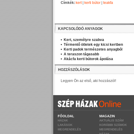
Címkék:
kert
|
kerti bútor
|
teakfa
KAPCSOLÓDÓ ANYAGOK
Kert, személyre szabva
Térmentő ötletek egy kicsi kertben
Kerti padok természetes anyagból
A teraszon tágasabb
Akácfa kerti bútorok ápolása
FŐOLDAL
MAGAZIN
HÁZAK
AKTUÁLIS SZÁM
LAKÁSOK
KORÁBBI SZÁMOK
MEGRENDELÉS
MEGRENDELÉS
HÁZAK