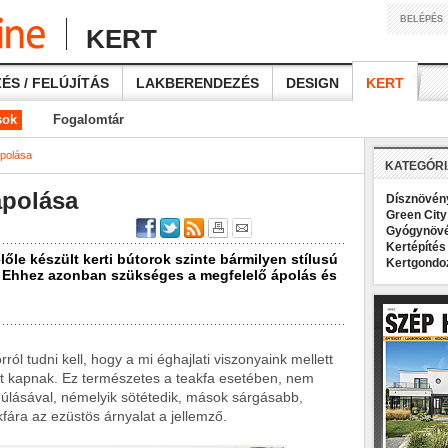
BELÉPÉS
KERT
ÉS / FELÚJÍTÁS
LAKBERENDEZÉS
DESIGN
KERT
sok
Fogalomtár
ápolása
KATEGÓR
ápolása
Dísznövé
Green Cit
Gyógynöv
Kertépíté
lőle készült kerti bútorok szinte bármilyen stílusú
Kertgond
ú. Ehhez azonban szükséges a megfelelő ápolás és
rról tudni kell, hogy a mi éghajlati viszonyaink mellett
át kapnak. Ez természetes a teakfa esetében, nem
múlásával, némelyik sötétedik, mások sárgásabb,
kfára az ezüstös árnyalat a jellemző.