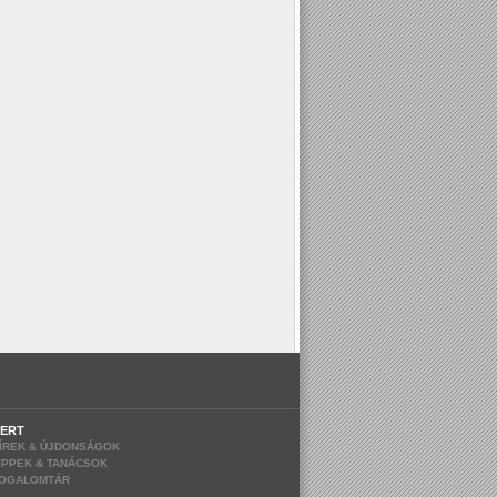
ERT
ÍREK & ÚJDONSÁGOK
IPPEK & TANÁCSOK
OGALOMTÁR