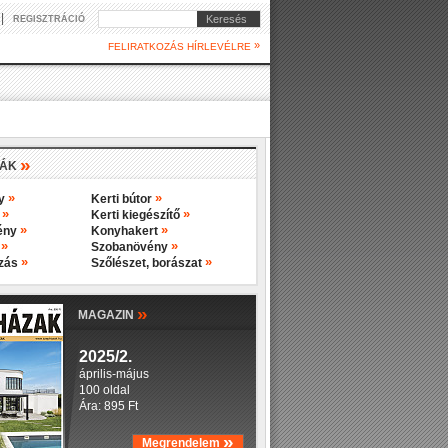
|
Keresés
REGISZTRÁCIÓ
»
FELIRATKOZÁS HÍRLEVÉLRE
»
IÁK
»
»
ny
Kerti bútor
»
»
y
Kerti kiegészítő
»
»
ény
Konyhakert
»
»
s
Szobanövény
»
»
ozás
Szőlészet, borászat
»
MAGAZIN
2025/2.
április-május
100 oldal
Ára: 895 Ft
»
Megrendelem