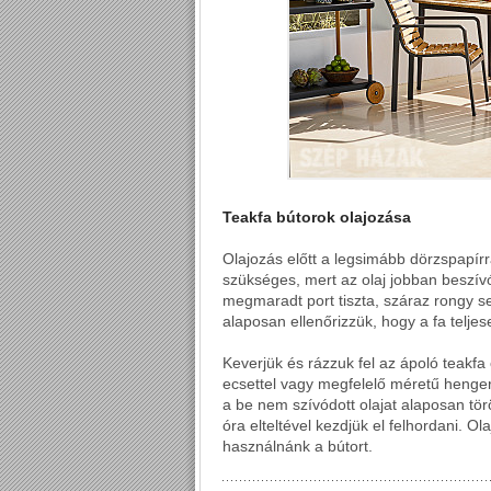
Teakfa bútorok olajozása
Olajozás előtt a legsimább dörzspapírral
szükséges, mert az olaj jobban beszívó
megmaradt port tiszta, száraz rongy se
alaposan ellenőrizzük, hogy a fa teljes
Keverjük és rázzuk fel az ápoló teakfa 
ecsettel vagy megfelelő méretű hengerre
a be nem szívódott olajat alaposan tör
óra elteltével kezdjük el felhordani. Ol
használnánk a bútort.