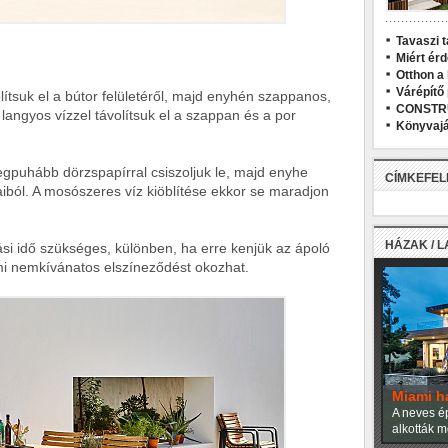
Tavaszi t
Miért ér
Otthon a
Várépítő
ítsuk el a bútor felületéről, majd enyhén szappanos,
CONSTR
 langyos vízzel távolítsuk el a szappan és a por
Könyvajá
 legpuhább dörzspapírral csiszoljuk le, majd enyhe
CÍMKEFE
aiból. A mosószeres víz kiöblítése ekkor se maradjon
HÁZAK / 
i idő szükséges, különben, ha erre kenjük az ápoló
ami nemkívánatos elszíneződést okozhat.
Miami h
A neves ép
alkották m