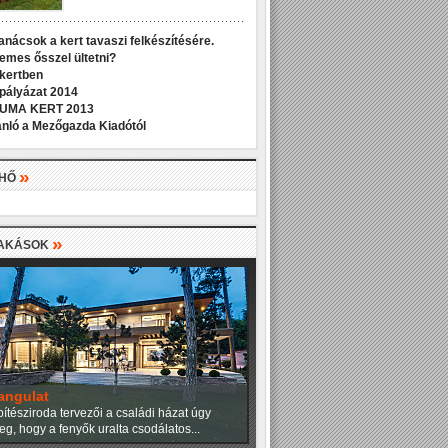
anácsok a kert tavaszi felkészítésére.
demes ősszel ültetni?
 kertben
 pályázat 2014
UMA KERT 2013
nló a Mezőgazda Kiadótól
»
LHŐ
»
LAKÁSOK
angulat
ítésziroda tervezői a családi házat úgy
eg, hogy a fenyők uralta csodálatos...