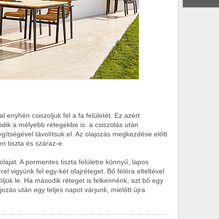
 enyhén csiszoljuk fel a fa felületét. Ez azért
dik a mélyebb rétegekbe is. a csiszolás után
gítségével távolítsuk el. Az olajozás megkezdése előtt
en tiszta és száraz-e.
olajat. A pormentes tiszta felületre könnyű, lapos
l vigyünk fel egy-két olajréteget. Bő félóra elteltével
öljük le. Ha második réteget is felkennénk, azt bő egy
ajozás után egy teljes napot várjunk, mielőtt újra