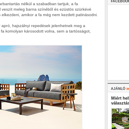
FACEBOO
arbantartás nélkül a szabadban tartjuk, a fa
ől veszít meleg barna színéből és ezüstös szürkévé
s elkezdeni, amikor a fa még nem kezdett patinásodni.
l apró, hajszálnyi repedések jelenhetnek meg a
 a fa komolyan károsodott volna, sem a tartósságot,
AJÁNLÓ
Miért hel
választá