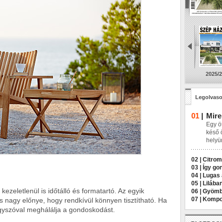
2025/2
Legolvaso
01
|
Mire
Egy öt
késő 
helyü
02 |
Citrom
03 |
Így go
04 |
Lugas 
05 |
Lilába
kezeletlenül is időtálló és formatartó. Az egyik
06 |
Gyömbé
07 |
Kompos
és nagy előnye, hogy rendkívül könnyen tisztítható. Ha
egyszóval meghálálja a gondoskodást.