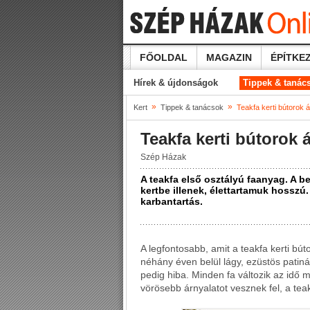
FŐOLDAL
MAGAZIN
ÉPÍTKEZ
Hírek & újdonságok
Tippek & tanác
»
»
Kert
Tippek & tanácsok
Teakfa kerti bútorok 
Teakfa kerti bútorok 
Szép Házak
A teakfa első osztályú faanyag. A be
kertbe illenek, élettartamuk hossz
karbantartás.
A legfontosabb, amit a teakfa kerti búto
néhány éven belül lágy, ezüstös patin
pedig hiba. Minden fa változik az idő 
vörösebb árnyalatot vesznek fel, a tea