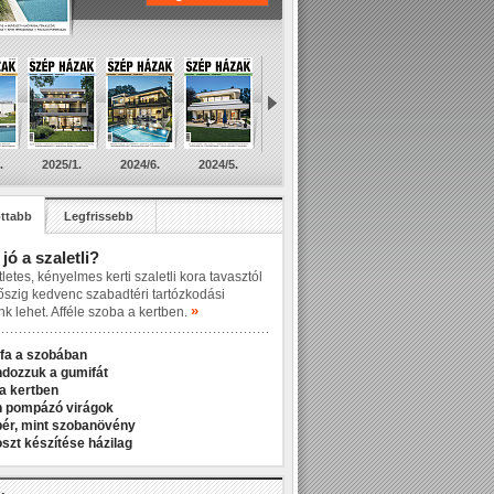
.
2025/1.
2024/6.
2024/5.
ttabb
Legfrissebb
 jó a szaletli?
letes, kényelmes kerti szaletli kora tavasztól
őszig kedvenc szabadtéri tartózkodási
»
nk lehet. Afféle szoba a kertben.
fa a szobában
ndozzuk a gumifát
a kertben
n pompázó virágok
r, mint szobanövény
zt készítése házilag