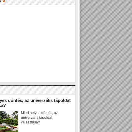
»
K
»
yes döntés, az univerzális tápoldat
sa?
Miért helyes döntés, az
univerzális tápoldat
választása?