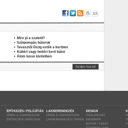
Mire jó a szaletli?
Színpompás bútorok
Tavasztól őszig esték a kertben
Kültéri vagy beltéri kerti bútor
Álom luxus kivitelben
ÉPÍTKEZÉS / FELÚJÍTÁS
LAKBERENDEZÉS
DESIGN
K
HÍREK & ÚJDONSÁGOK
HÍREK & ÚJDONSÁGOK
CSALÁDI HÁZ
H
ÉPÍTKEZÉSI TANÁCSOK
LAKBERENDEZÉSI TIPPEK
ENTERIŐR
T
BÚTOR / TÁRGY
F
ÉTTEREM / BÁR