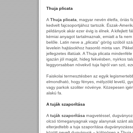
Thuja plicata
A
Thuja plicata
, magyar nevén életfa, óriás f
kedvelt fajcsoportjához tartozik. Észak-Ameri
példányok akár ezer évig is élnek. A kifejlett 
kémiai anyagot tartalmaznak, emiatt a fa nem 
belőle. Latin neve a „plicata” görög szóból szá
levelein hajtásokhoz hasonló minta van. Pikke
jellegzetes illatúak. A Thuja plicata mindenfé
igazán jól magát, hideg fekvésben, nyirkos tal
leggyorsabban növekvő tuja fajról van szó, ezé
Faiskolai termesztésben az egyik legismertebb f
elmondható, hogy fényes, mélyzöld levelű, gy
vagy parkok szoliter növénye. Közepesen igé
alakú fa.
A tuják szaporítása
A
tuják szaporítása
magvetéssel, dugványozás
olcsó tömeganyagnak vagy alanynak szánt alap
elterjedtebb a tuja szaporítása dugványozássa
között nevelt dugványok – különösen a Thuja oc