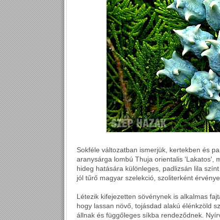
Sokféle változatban ismerjük, kertekben és pa
aranysárga lombú Thuja orientalis 'Lakatos', m
hideg hatására különleges, padlizsán lila színt
jól tűrő magyar szelekció, szoliterként érvénye
Létezik kifejezetten sövénynek is alkalmas fajt
hogy lassan növő, tojásdad alakú élénkzöld sz
állnak és függőleges síkba rendeződnek. Nyír