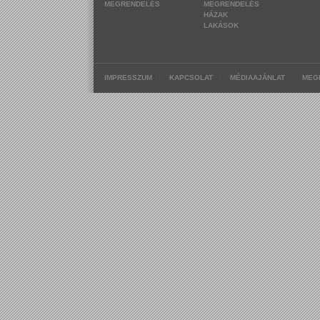
MEGRENDELÉS
MEGRENDELÉS
HÁZAK
LAKÁSOK
|
|
|
IMPRESSZUM
KAPCSOLAT
MÉDIAAJÁNLAT
MEG