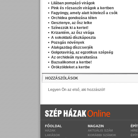
Lilában pompázó virágok
Pink és rózsaszín virágok a kertben
Fagyöngy, amely alatt kötelező a csók
Orchidea gondozása télen
Gesztenye, az ősz lelke
Színezzük ki a kertet!
Krizantém, az ősz virága
A sokoldalú díszkáposzta
Pozsgás növények
Alakgazdag díszcserjék
Golgotavirág, az egzotikus szépség
Az orchideák nyaraltatása
Bazsalikomot a kertbe!
Örökzöldeket a kertbe
FŐOLDAL
MAGAZIN
ÉPÍ
HÁZAK
AKTUÁLIS SZÁM
HÍR
LAKÁSOK
KORÁBBI SZÁMOK
ÉPÍ