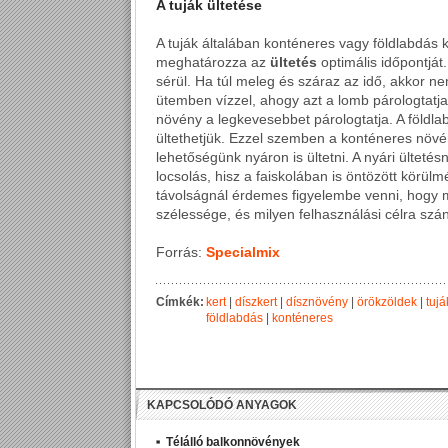
A tuják ültetése
A tuják általában konténeres vagy földlabdás 
meghatározza az
ültetés
optimális időpontját
sérül. Ha túl meleg és száraz az idő, akkor nem
ütemben vízzel, ahogy azt a lomb párologtatja
növény a legkevesebbet párologtatja. A földl
ültethetjük. Ezzel szemben a konténeres növén
lehetőségünk nyáron is ültetni. A nyári ülteté
locsolás, hisz a faiskolában is öntözött körülmé
távolságnál érdemes figyelembe venni, hogy mi
szélessége, és milyen felhasználási célra szánj
Forrás:
Specialmix
Címkék:
kert
|
díszkert
|
dísznövény
|
örökzöldek
|
tujá
földlabdás
|
konténeres
KAPCSOLÓDÓ ANYAGOK
Télálló balkonnövények