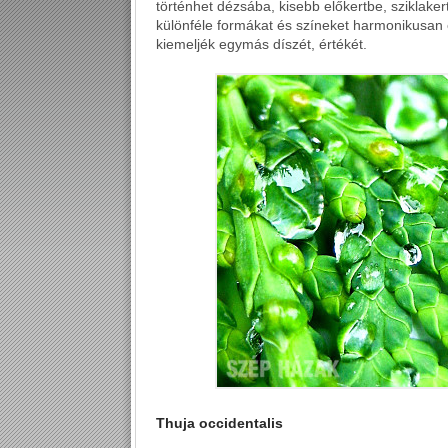
történhet dézsába, kisebb előkertbe, sziklaker
különféle formákat és színeket harmonikusan
kiemeljék egymás díszét, értékét.
Thuja occidentalis