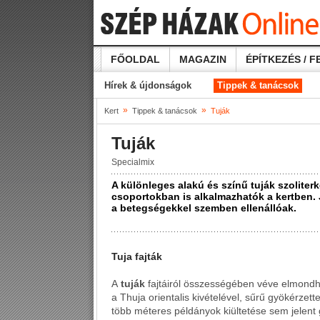
FŐOLDAL
MAGAZIN
ÉPÍTKEZÉS / F
Hírek & újdonságok
Tippek & tanácsok
»
»
Kert
Tippek & tanácsok
Tuják
Tuják
Specialmix
A különleges alakú és színű tuják szoliter
csoportokban is alkalmazhatók a kertben. J
a betegségekkel szemben ellenállóak.
Tuja fajták
A
tuják
fajtáiról összességében véve elmondha
a Thuja orientalis kivételével, sűrű gyökérzettel
több méteres példányok kiültetése sem jelent g