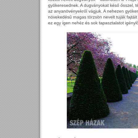
gyökeresednek. A dugványokat késő ősszel, t
az anyanövényekről vágjuk. A nehezen gyökere
növekedésű magas törzsön nevelt tuják fajtáit o
ez egy igen nehéz és sok tapasztalatot igényl