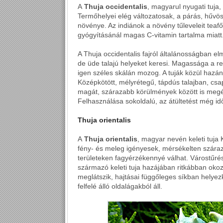
A
Thuja occidentalis
, magyarul nyugati tuja
Termőhelyei elég változatosak, a párás, hűvös
növénye. Az indiánok a növény tűleveleit teaf
gyógyításánál magas C-vitamin tartalma miatt
A Thuja occidentalis fajról általánosságban 
de üde talajú helyeket keresi. Magassága a 
igen széles skálán mozog. A tuják közül hazánkb
Középkötött, mélyrétegű, tápdús talajban, csa
magát, szárazabb körülmények között is megél
Felhasználása sokoldalú, az átültetést még idős
Thuja orientalis
A
Thuja orientalis
, magyar nevén keleti tuja 
fény- és meleg igényesek, mérsékelten szára
területeken fagyérzékennyé válhat. Várostűrés
származó keleti tuja hazájában ritkábban oko
meglátszik, hajtásai függőleges síkban helye
felfelé álló oldalágakból áll.