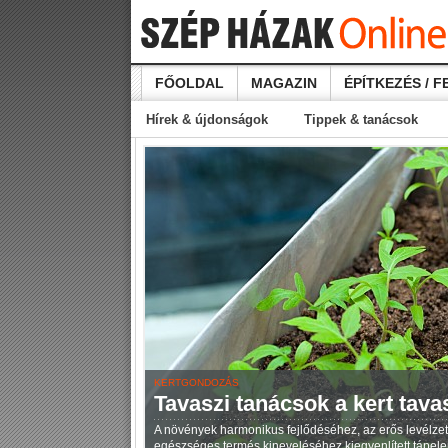
FŐOLDAL
MAGAZIN
ÉPÍTKEZÉS / F
Hírek & újdonságok
Tippek & tanácsok
KERTGONDOZÁS
Tavaszi tanácsok a kert tavas
A növények harmonikus fejlődéséhez, az erős levélzet
egészséges termés kineveléséhez kiegyenlített tápel