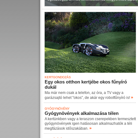
KERTGONDOZÁS
Egy okos otthon kertjébe okos fűnyíró
dukál
Ma már nem csak a telefon, az óra, a TV vagy a
»
garázsajtó lehet "okos”, de akár egy robotfűnyíró is!
GYÓGYNÖVÉNY
Gyógynövények alkalmazása télen
A kertünkben vagy a teraszon cserepekben termesztett
gyógynövények igen hatásosan alkalmazhatók a téli
»
megfázások időszakában.