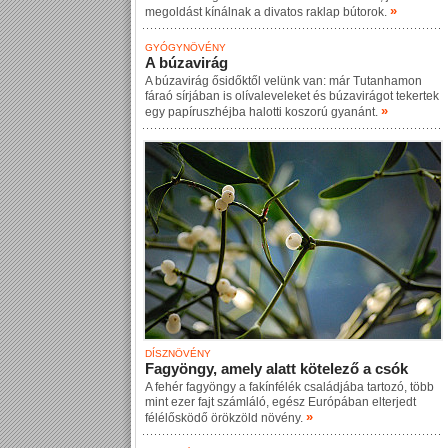
»
megoldást kínálnak a divatos raklap bútorok.
GYÓGYNÖVÉNY
A búzavirág
A búzavirág ősidőktől velünk van: már Tutanhamon
fáraó sírjában is olívaleveleket és búzavirágot tekertek
»
egy papíruszhéjba halotti koszorú gyanánt.
DÍSZNÖVÉNY
Fagyöngy, amely alatt kötelező a csók
A fehér fagyöngy a fakínfélék családjába tartozó, több
mint ezer fajt számláló, egész Európában elterjedt
»
félélősködő örökzöld növény.