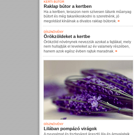
KERTI BÚTOR
Raklap bútor a kertben
Ha a kertben, teraszon nem szívesen látunk műanyag
bútort és még takarékoskodni is szeretnénk, jó
»
megoldást kínálnak a divatos raklap bútorok.
DÍSZNÖVÉNY
Örökzöldeket a kertbe
Örökzöld növénynek nevezzük azokat a fajtákat, mely
nem hullajtják el leveleiket az év valamely részében,
»
hanem azok egész évben rajtuk maradnak.
DÍSZNÖVÉNY
Lilában pompázó virágok
A nyugalmat és tisztaságot árasztó lila és árnyalataik