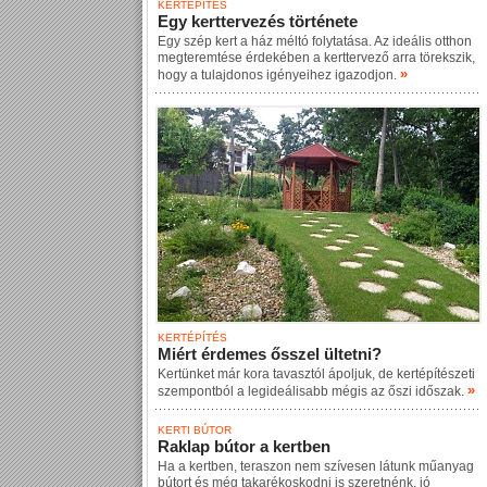
KERTÉPÍTÉS
Egy kerttervezés története
Egy szép kert a ház méltó folytatása. Az ideális otthon
megteremtése érdekében a kerttervező arra törekszik,
»
hogy a tulajdonos igényeihez igazodjon.
KERTÉPÍTÉS
Miért érdemes ősszel ültetni?
Kertünket már kora tavasztól ápoljuk, de kertépítészeti
»
szempontból a legideálisabb mégis az őszi időszak.
KERTI BÚTOR
Raklap bútor a kertben
Ha a kertben, teraszon nem szívesen látunk műanyag
bútort és még takarékoskodni is szeretnénk, jó