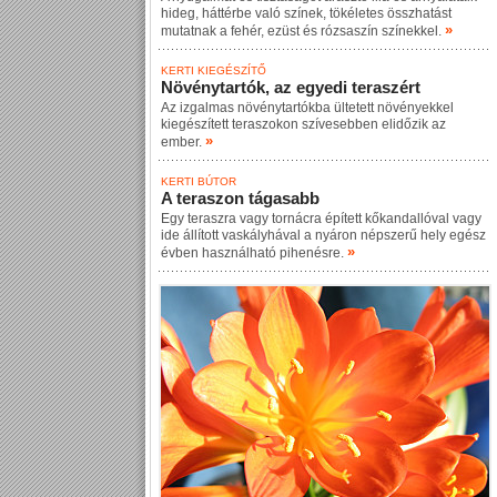
hideg, háttérbe való színek, tökéletes összhatást
»
mutatnak a fehér, ezüst és rózsaszín színekkel.
KERTI KIEGÉSZÍTŐ
Növénytartók, az egyedi teraszért
Az izgalmas növénytartókba ültetett növényekkel
kiegészített teraszokon szívesebben elidőzik az
»
ember.
KERTI BÚTOR
A teraszon tágasabb
Egy teraszra vagy tornácra épített kőkandallóval vagy
ide állított vaskályhával a nyáron népszerű hely egész
»
évben használható pihenésre.