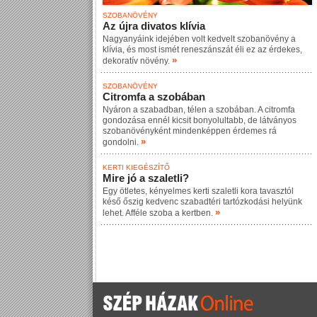
SZOBANÖVÉNY
Az újra divatos klívia
Nagyanyáink idejében volt kedvelt szobanövény a
klívia, és most ismét reneszánszát éli ez az érdekes,
»
dekoratív növény.
SZOBANÖVÉNY
Citromfa a szobában
Nyáron a szabadban, télen a szobában. A citromfa
gondozása ennél kicsit bonyolultabb, de látványos
szobanövényként mindenképpen érdemes rá
»
gondolni.
KERTI KIEGÉSZÍTŐ
Mire jó a szaletli?
Egy ötletes, kényelmes kerti szaletli kora tavasztól
késő őszig kedvenc szabadtéri tartózkodási helyünk
»
lehet. Afféle szoba a kertben.