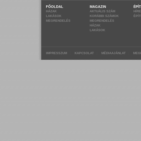
FŐOLDAL
MAGAZIN
ÉPÍ
HÁZAK
AKTUÁLIS SZÁM
HÍR
LAKÁSOK
KORÁBBI SZÁMOK
ÉPÍ
MEGRENDELÉS
MEGRENDELÉS
HÁZAK
LAKÁSOK
|
|
|
IMPRESSZUM
KAPCSOLAT
MÉDIAAJÁNLAT
MEG