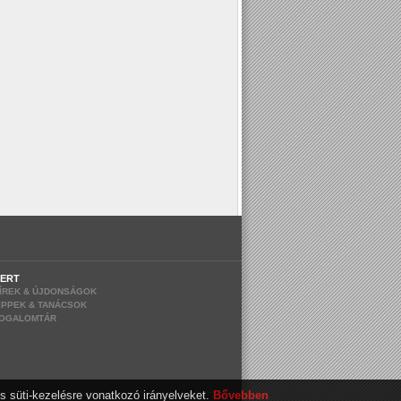
ERT
ÍREK & ÚJDONSÁGOK
IPPEK & TANÁCSOK
OGALOMTÁR
s süti-kezelésre vonatkozó irányelveket.
Bővebben