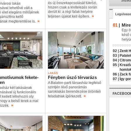
2025/2
és új összekapcsolását tükrözi,
elvárosi lakás
hiszen csak a kivitelezés során
ásával lehetővé vált a
derült ki: a régi falak helyére
i élet elegáns miliőjének
Legolvaso
»
teljesen újakat kell építeni.
ánszféra kellő
»
ásának megteremtése is.
01
|
Mire
Egy öt
késő 
helyü
02 |
Zenit 
03 |
Palatet
04 |
Citrom
05 |
Kreatí
homlo
LAKÁS
06 |
Zack f
mmotívumok fekete-
Fényben úszó térvarázs
07 |
Így go
ben
A Balaton-parti társasház legfelső
szintjén lévő panorámás
asház két lakásának
saroklakás berendezése örömteli
ásával új funkcionális
FACEBOO
»
feladatnak ígérkezett.
 kellett létrehozni oly
ogy a belső terek a mai
»
rözzék.