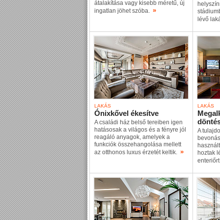
átalakítása vagy kisebb méretű, új
helyszín
»
ingatlan jöhet szóba.
stádium
lévő lak
LAKÁS
LAKÁS
Ónixkővel ékesítve
Megalk
dönté
A családi ház belső tereiben igen
hatásosak a világos és a fényre jól
A tulaj
reagáló anyagok, amelyek a
bevonás
funkciók összehangolása mellett
használt
»
az otthonos luxus érzetét keltik.
hoztak l
enteriőr