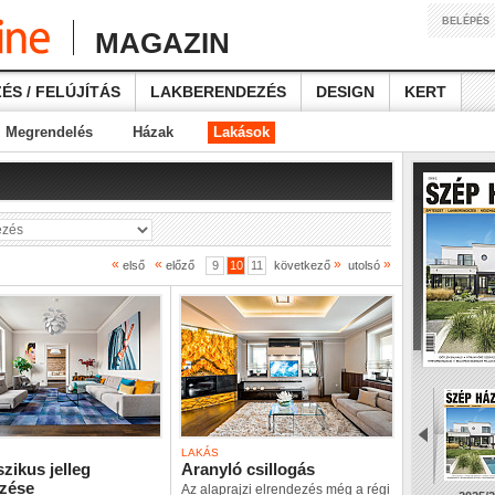
BELÉPÉS
MAGAZIN
ÉS / FELÚJÍTÁS
LAKBERENDEZÉS
DESIGN
KERT
Megrendelés
Házak
Lakások
«
«
»
»
első
előző
9
10
11
következő
utolsó
LAKÁS
szikus jelleg
Aranyló csillogás
zése
Az alaprajzi elrendezés még a régi