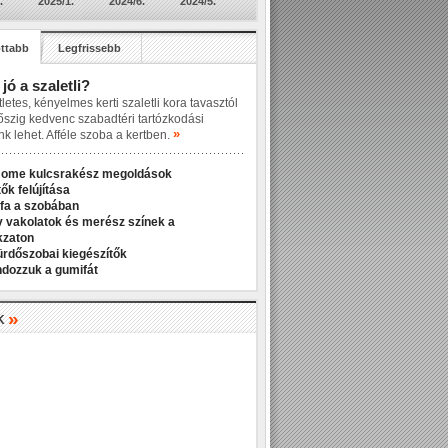
.
2025/1.
2024/6.
2024/5.
ttabb
Legfrissebb
 jó a szaletli?
letes, kényelmes kerti szaletli kora tavasztól
őszig kedvenc szabadtéri tartózkodási
»
nk lehet. Afféle szoba a kertben.
Home kulcsrakész megoldások
ők felújítása
fa a szobában
v vakolatok és merész színek a
kzaton
ürdőszobai kiegészítők
ndozzuk a gumifát
»
K