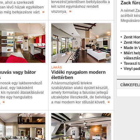
tervezést jelentősen befolyásolta a
Zack für
re, ahol a szerkezeti
két szint egymáshoz rendelt
ban lévő házak egyikében
A német Za
»
»
viszonya.
ás még befejezésre várt.
acélból kés
Megvásárol
Zenit Ho
Zenit Ho
Made in V
Miért hel
választá
Tavaszi t
LAKÁS
Vinyl pa
uvás vagy bátor
Vidéki nyugalom modern
s
élettérben
donosok egy lakberendező
A háromszögletű telekre
CÍMKEFE
ával, egy lakásként
szabálytalan alakú épület készült,
 kis nyaraló átalakításával
amely formailag a falusias jellegű
étre egy hangulatos
utcaképbe illeszkedik, de belvilága
»
»
t.
a mai modern kor stílusát követi.