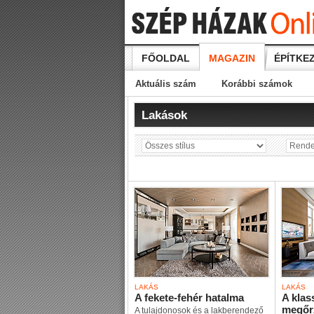
FŐOLDAL
MAGAZIN
ÉPÍTKEZ
Aktuális szám
Korábbi számok
Lakások
LAKÁS
LAKÁS
A fekete-fehér hatalma
A klas
megőr
A tulajdonosok és a lakberendező