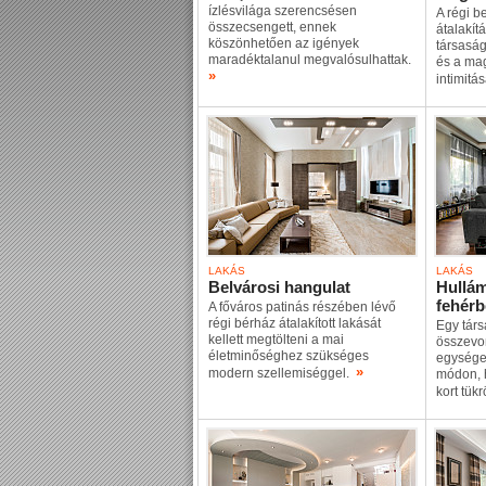
ízlésvilága szerencsésen
A régi b
összecsengett, ennek
átalakít
köszönhetően az igények
társaság
maradéktalanul megvalósulhattak.
és a mag
»
intimit
LAKÁS
LAKÁS
Belvárosi hangulat
Hullá
fehér
A főváros patinás részében lévő
régi bérház átalakított lakását
Egy társ
kellett megtölteni a mai
összevon
életminőséghez szükséges
egységet
»
modern szellemiséggel.
módon, h
kort tük