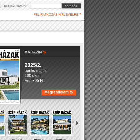
|
Keresés
REGISZTRÁCIÓ
»
FELIRATKOZÁS HÍRLEVÉLRE
»
MAGAZIN
2025/2.
április-május
100 oldal
Ára: 895 Ft
»
Megrendelem