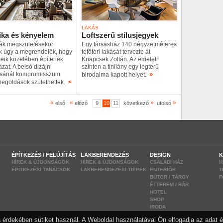
LAKÁS
ika és kényelem
Loftszerű stílusjegyek
ák megszületésekor
Egy társasház 140 négyzetméteres
ek úgy a megrendelők, hogy
tetőtéri lakását tervezte át
keik közelében építenek
Knapcsek Zoltán. Az emeleti
ázat. A belső dizájn
szinten a tinilány egy légterű
»
tásánál kompromisszum
birodalma kapott helyet.
»
megoldások születhettek.
«
«
»
»
első
előző
9
10
11
következő
utolsó
ÉPÍTKEZÉS / FELÚJÍTÁS
LAKBERENDEZÉS
DESIGN
K
HÍREK & ÚJDONSÁGOK
HÍREK & ÚJDONSÁGOK
CSALÁDI HÁZ
H
ÉPÍTKEZÉSI TANÁCSOK
LAKBERENDEZÉSI TIPPEK
ENTERIŐR
T
BÚTOR / TÁRGY
F
ÉTTEREM / BÁR
HOTEL
SHOP
IRODA
 érdekében sütiket használ. A Weboldal használatával Ön elfogadja az adat é