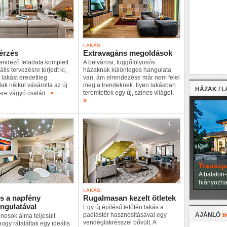
LAKÁS
térzés
Extravagáns megoldások
endező feladata komplett
A belvárosi, függőfolyosós
lis tervezésre terjedt ki,
házaknak különleges hangulata
 lakást eredetileg
van, ám elrendezése már nem felel
lak nélkül vásárolta az új
meg a trendeknek. Ilyen lakásban
HÁZAK / 
»
teremtettek egy új, színes világot.
ésre vágyó család.
»
Transzp
A balaton-
hiányozhat
LAKÁS
és a napfény
Rugalmasan kezelt ötletek
ngulatával
Egy új építésű tetőtéri lakás a
padlástér hasznosításával egy
AJÁNLÓ
onosok álma teljesült
vendéglakrésszel bővült. A
hogy rátaláltak egy ideális