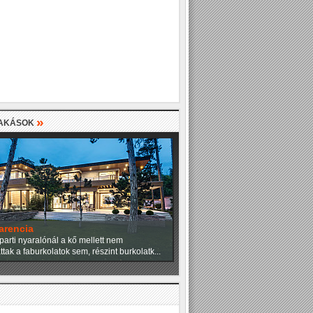
»
LAKÁSOK
arencia
parti nyaralónál a kő mellett nem
tak a faburkolatok sem, részint burkolatk...
»