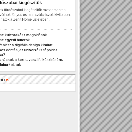
dőszobai kiegészítők
ck fürdőszobai kiegészítők rozsdamentes
zülnek fényes és matt szálcsiszolt kivitelben.
hatók a Zenit Home üzletében.
me kulcsrakész megoldások
me egyedi bútorok
enice: a digitális design kirakat
yes döntés, az univerzális tápoldat
sa?
anácsok a kert tavaszi felkészítésére.
dlóburkolatok
»
LHŐ