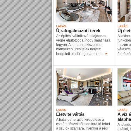
LAKÁS
LAKÁS
Újrafogalmazott terek
Új éle
Az építési vállalkozó tulajdonos
A lakber
végre eljutott oda, hogy saját háza
funkcioná
legyen. Azonban a kiszemelt
hiszen a
környéken üres telek helyett
válaszfa
»
beépített eladó ingatlanra lelt.
életérz
LAKÁS
LAKÁS
Életvitelváltás
A víz 
alapha
A fiatal generáció kirepülése a
családi fészekből sorsfordító lehet
A tulajd
a szülők számára. Ilyenkor a régi
azáltal, 