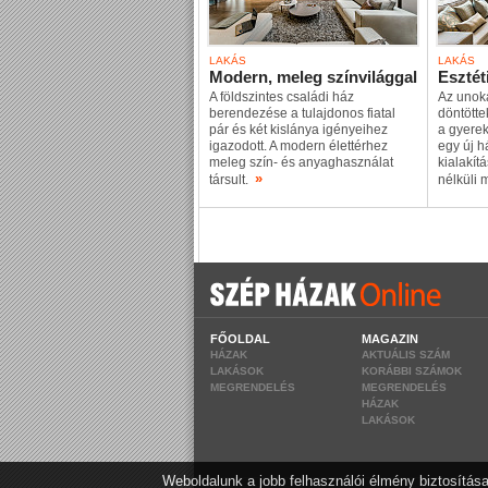
LAKÁS
LAKÁS
Modern, meleg színvilággal
Esztét
A földszintes családi ház
Az unok
berendezése a tulajdonos fiatal
döntött
pár és két kislánya igényeihez
a gyere
igazodott. A modern élettérhez
egy új h
meleg szín- és anyaghasználat
kialakí
»
társult.
nélküli 
FŐOLDAL
MAGAZIN
HÁZAK
AKTUÁLIS SZÁM
LAKÁSOK
KORÁBBI SZÁMOK
MEGRENDELÉS
MEGRENDELÉS
HÁZAK
LAKÁSOK
Weboldalunk a jobb felhasználói élmény biztosítása