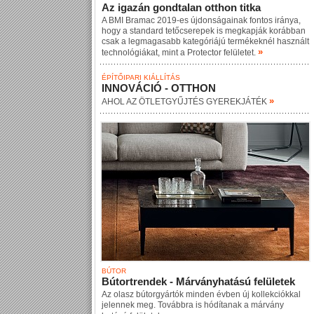
Az igazán gondtalan otthon titka
A BMI Bramac 2019-es újdonságainak fontos iránya,
hogy a standard tetőcserepek is megkapják korábban
csak a legmagasabb kategóriájú termékeknél használt
»
technológiákat, mint a Protector felületet.
ÉPÍTŐIPARI KIÁLLÍTÁS
INNOVÁCIÓ - OTTHON
»
AHOL AZ ÖTLETGYŰJTÉS GYEREKJÁTÉK
BÚTOR
Bútortrendek - Márványhatású felületek
Az olasz bútorgyártók minden évben új kollekciókkal
jelennek meg. Továbbra is hódítanak a márvány