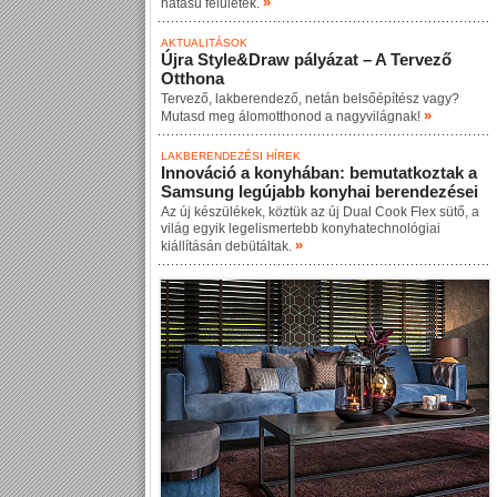
»
hatású felületek.
AKTUALITÁSOK
Újra Style&Draw pályázat – A Tervező
Otthona
Tervező, lakberendező, netán belsőépítész vagy?
»
Mutasd meg álomotthonod a nagyvilágnak!
LAKBERENDEZÉSI HÍREK
Innováció a konyhában: bemutatkoztak a
Samsung legújabb konyhai berendezései
Az új készülékek, köztük az új Dual Cook Flex sütő, a
világ egyik legelismertebb konyhatechnológiai
»
kiállításán debütáltak.