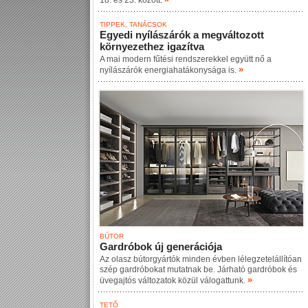
18. és 23. között.
TIPPEK, TANÁCSOK
Egyedi nyílászárók a megváltozott
környezethez igazítva
A mai modern fűtési rendszerekkel együtt nő a
»
nyílászárók energiahatákonysága is.
BÚTOR
Gardróbok új generációja
Az olasz bútorgyártók minden évben lélegzetelállítóan
szép gardróbokat mutatnak be. Járható gardróbok és
»
üvegajtós változatok közül válogattunk.
TETŐ