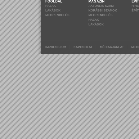
FŐOLDAL
MAGAZIN
ÉPÍ
HÁZAK
AKTUÁLIS SZÁM
HÍR
LAKÁSOK
KORÁBBI SZÁMOK
ÉPÍ
MEGRENDELÉS
MEGRENDELÉS
HÁZAK
LAKÁSOK
|
|
|
IMPRESSZUM
KAPCSOLAT
MÉDIAAJÁNLAT
MEG