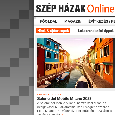
FŐOLDAL
MAGAZIN
ÉPÍTKEZÉS / F
Hírek & újdonságok
Lakberendezési tippek
DESIGN KIÁLLÍTÁS
Salone del Mobile Milano 2023
A Salone del Mobile.Milano, nemzetközi bútor- és
designvásár 61. alkalommal kerül megrendezésre a
Fiera Milano Rho vásárközpont területén 2023. április
»