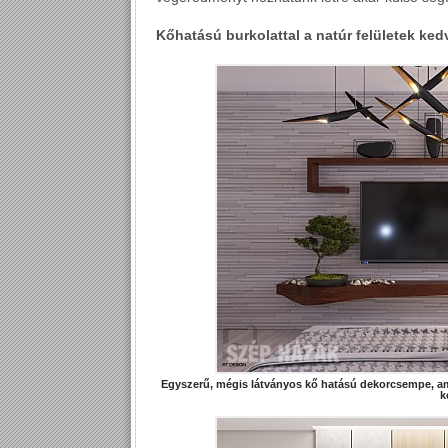
Kőhatású burkolattal a natúr felületek ked
Egyszerű, mégis látványos kő hatású dekorcsempe, am
k