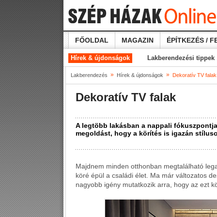
FŐOLDAL
MAGAZIN
ÉPÍTKEZÉS / F
Hírek & újdonságok
Lakberendezési tippek
»
»
Lakberendezés
Hírek & újdonságok
Dekoratív TV falak
Dekoratív TV falak
A legtöbb lakásban a nappali fókuszpontja
megoldást, hogy a körítés is igazán stílus
Majdnem minden otthonban megtalálható legal
köré épül a családi élet. Ma már változatos de
nagyobb igény mutatkozik arra, hogy az ezt kö