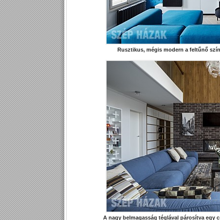
Rusztikus, mégis modern a feltűnő színek
A nagy belmagasság téglával párosítva egy cs