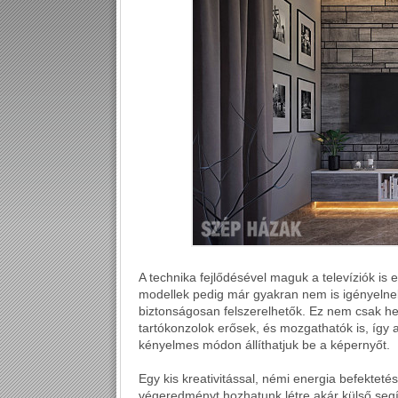
A technika fejlődésével maguk a televíziók i
modellek pedig már gyakran nem is igényelnek 
biztonságosan felszerelhetők. Ez nem csak hel
tartókonzolok erősek, és mozgathatók is, így
kényelmes módon állíthatjuk be a képernyőt.
Egy kis kreativitással, némi energia befektet
végeredményt hozhatunk létre akár külső segít