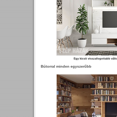
Egy kicsit visszafogottabb vált
Bútorral minden egyszerűbb