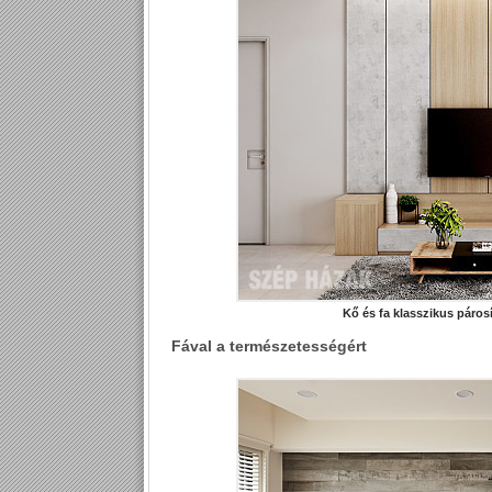
Kő és fa klasszikus párosí
Fával a természetességért