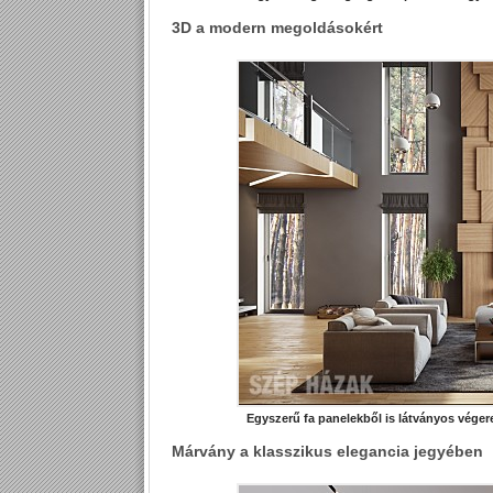
3D a modern megoldásokért
Egyszerű fa panelekből is látványos végere
Márvány a klasszikus elegancia jegyében