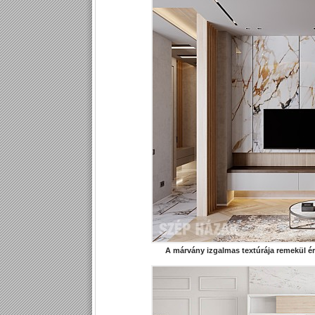
A márvány izgalmas textúrája remekül ér