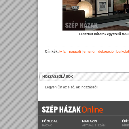
Letisztult bútorok egyszerű fabu
Címkék:
tv fal
|
nappali
|
enteriőr
|
dekoráció
|
burkolat
FŐOLDAL
MAGAZIN
ÉPÍ
HÁZAK
AKTUÁLIS SZÁM
HÍR