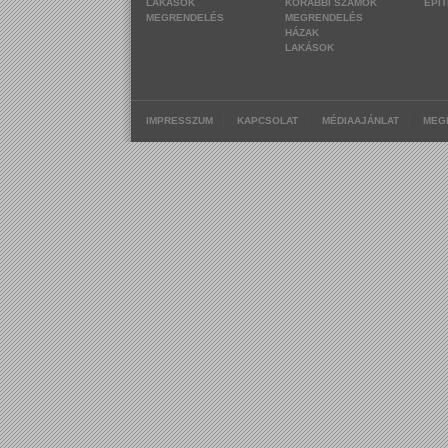
LAKÁSOK
KORÁBBI SZÁMOK
ÉPÍ
MEGRENDELÉS
MEGRENDELÉS
HÁZAK
LAKÁSOK
|
|
|
IMPRESSZUM
KAPCSOLAT
MÉDIAAJÁNLAT
MEG