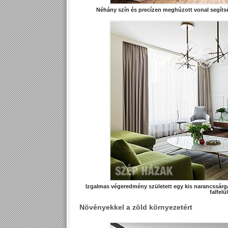
Néhány szín és precízen meghúzott vonal segítség
Izgalmas végeredmény született egy kis narancssárga
falfelü
Növényekkel a zöld környezetért