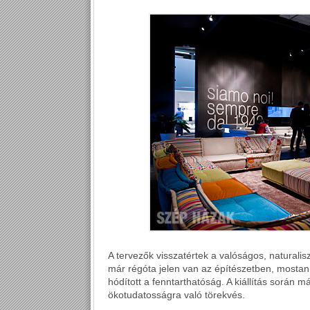
A tervezők visszatértek a valóságos, naturalis
már régóta jelen van az építészetben, mostan
hódított a fenntarthatóság. A kiállítás során 
ökotudatosságra való törekvés.