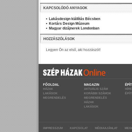
KAPCSOLÓDÓ ANYAGOK
Lakásdesign kiállítás Bécsben
Kortárs Design Múzeum
Magyar dizájnerek Londonban
FŐOLDAL
MAGAZIN
ÉPÍ
HÁZAK
AKTUÁLIS SZÁM
HÍR
LAKÁSOK
KORÁBBI SZÁMOK
ÉPÍ
MEGRENDELÉS
MEGRENDELÉS
HÁZAK
LAKÁSOK
|
|
|
IMPRESSZUM
KAPCSOLAT
MÉDIAAJÁNLAT
MEG