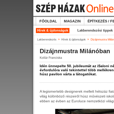
FŐOLDAL
MAGAZIN
ÉPÍTKEZÉS / F
Hírek & újdonságok
Lakberendezési tippek
»
»
Lakberendezés
Hírek & újdonságok
Dizájnmustra Milá
Dizájnmustra Milánóban
Kollár Franciska
Idén ünnepelte 50. jubileumát az iSaloni n
évfordulóra való tekintettel több mellékren
húsz pavilon várta a látogatókat.
A legismertebb designerek mellett hétszáz fiat
világ különböző részeiről húsz művészeti iskola
ebben az évben az Euroluce nemzetközi világítá