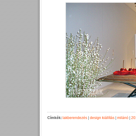
Címkék:
lakberendezés
|
design kiállítás
|
milánó
|
20