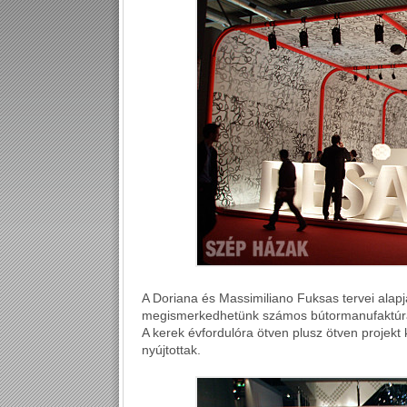
A Doriana és Massimiliano Fuksas tervei alap
megismerkedhetünk számos bútormanufaktúra kol
A kerek évfordulóra ötven plusz ötven projekt 
nyújtottak.