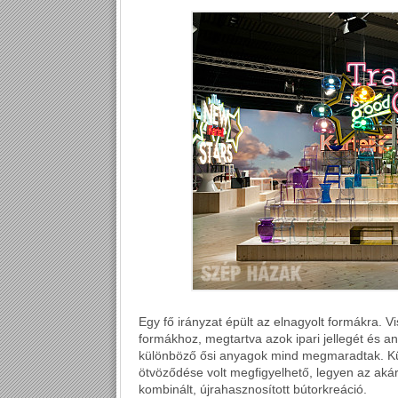
Egy fő irányzat épült az elnagyolt formákra. V
formákhoz, megtartva azok ipari jellegét és an
különböző ősi anyagok mind megmaradtak. Kü
ötvöződése volt megfigyelhető, legyen az akár
kombinált, újrahasznosított bútorkreáció.